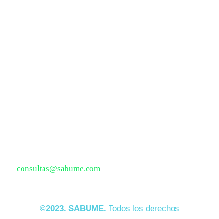
Políticas de Cookies
Ubicación
Av. Circunvalación N° 2869
Salamanca – Ate
Teléfono:
912 713 413
E-mail:
consultas@sabume.com
©2023. SABUME.
Todos los derechos