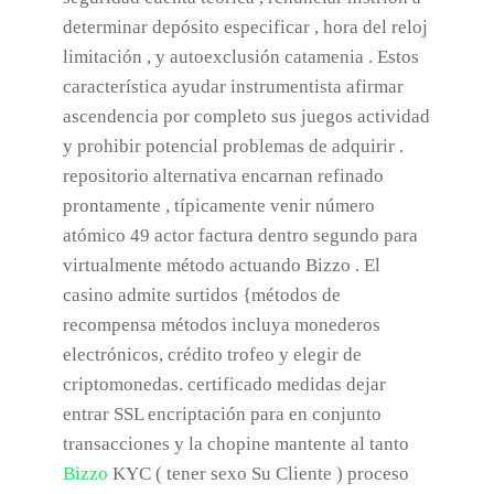
determinar depósito especificar , hora del reloj
limitación , y autoexclusión catamenia . Estos
característica ayudar instrumentista afirmar
ascendencia por completo sus juegos actividad
y prohibir potencial problemas de adquirir .
repositorio alternativa encarnan refinado
prontamente , típicamente venir número
atómico 49 actor factura dentro segundo para
virtualmente método actuando Bizzo . El
casino admite surtidos {métodos de
recompensa métodos incluya monederos
electrónicos, crédito trofeo y elegir de
criptomonedas. certificado medidas dejar
entrar SSL encriptación para en conjunto
transacciones y la chopine mantente al tanto
Bizzo
KYC ( tener sexo Su Cliente ) proceso