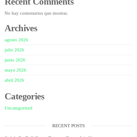
Recent Comments
No hay comentarios que mostrar.
Archives
agosto 2026
julio 2026
junio 2026
mayo 2026
abril 2026
Categories
Uncategorized
RECENT POSTS