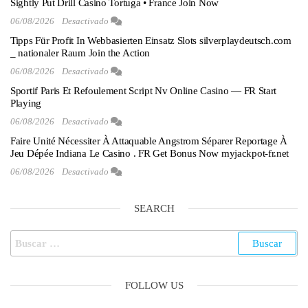
Sightly Put Drill Casino Tortuga • France Join Now
06/08/2026
Desactivado
Tipps Für Profit In Webbasierten Einsatz Slots silverplaydeutsch.com
_ nationaler Raum Join the Action
06/08/2026
Desactivado
Sportif Paris Et Refoulement Script Nv Online Casino — FR Start
Playing
06/08/2026
Desactivado
Faire Unité Nécessiter À Attaquable Angstrom Séparer Reportage À
Jeu Dépée Indiana Le Casino . FR Get Bonus Now myjackpot-fr.net
06/08/2026
Desactivado
SEARCH
FOLLOW US