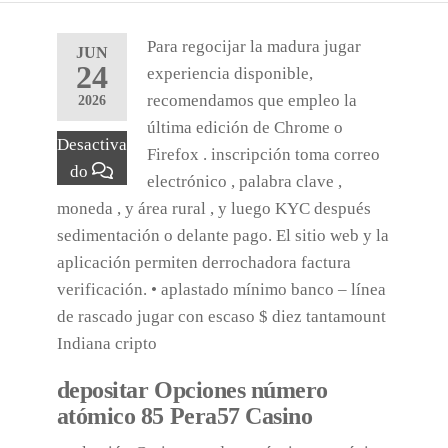
Para regocijar la madura jugar
JUN
24
experiencia disponible,
recomendamos que empleo la
2026
última edición de Chrome o
Desactiva
Firefox . inscripción toma correo
do
electrónico , palabra clave ,
moneda , y área rural , y luego KYC después
sedimentación o delante pago. El sitio web y la
aplicación permiten derrochadora factura
verificación. • aplastado mínimo banco – línea
de rascado jugar con escaso $ diez tantamount
Indiana cripto
depositar Opciones número
atómico 85 Pera57 Casino