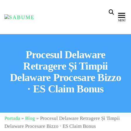
SABUME
Salud Bucal
MENÚ
y Medicina
Especializada
Procesul Delaware
Retragere Și Timpii
Delaware Procesare Bizzo
· ES Claim Bonus
Portada
»
Blog
»
Procesul Delaware Retragere Și Timpii
Delaware Procesare Bizzo · ES Claim Bonus