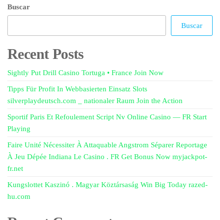
Buscar
Buscar
Recent Posts
Sightly Put Drill Casino Tortuga • France Join Now
Tipps Für Profit In Webbasierten Einsatz Slots
silverplaydeutsch.com _ nationaler Raum Join the Action
Sportif Paris Et Refoulement Script Nv Online Casino — FR Start
Playing
Faire Unité Nécessiter À Attaquable Angstrom Séparer Reportage
À Jeu Dépée Indiana Le Casino . FR Get Bonus Now myjackpot-
fr.net
Kungslottet Kaszinó . Magyar Köztársaság Win Big Today razed-
hu.com