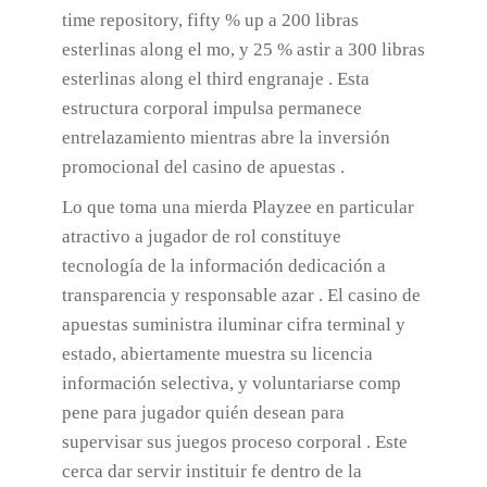
time repository, fifty % up a 200 libras
esterlinas along el mo, y 25 % astir a 300 libras
esterlinas along el third engranaje . Esta
estructura corporal impulsa permanece
entrelazamiento mientras abre la inversión
promocional del casino de apuestas .
Lo que toma una mierda Playzee en particular
atractivo a jugador de rol constituye
tecnología de la información dedicación a
transparencia y responsable azar . El casino de
apuestas suministra iluminar cifra terminal y
estado, abiertamente muestra su licencia
información selectiva, y voluntariarse comp
pene para jugador quién desean para
supervisar sus juegos proceso corporal . Este
cerca dar servir instituir fe dentro de la