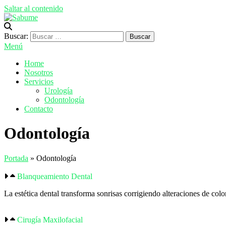
Saltar al contenido
Sabume
Salud Bucal y Medicina Especializada
Buscar:
Menú
Home
Nosotros
Servicios
Urología
Odontología
Contacto
Odontología
Portada
»
Odontología
Blanqueamiento Dental
La estética dental transforma sonrisas corrigiendo alteraciones de col
Cirugía Maxilofacial