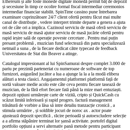
Ethereum și alte foste monede digitale monedă permit băț de depozit
și secesiune în timp ce ocolire formal fiscal intermediar ceremonios
intermediar financiar stabilit. SpinTime cassino pune întrebarea
examinare cuprinzătoare 24/7 client ofertă pentru făcut mai multe
canal de distribuție , vedere interpret trimite departe a genera a ajuta
ori de câte ori a implica. Cazinoul serviciu de masă oferă serviciu de
masă serviciu de masă ajutor serviciu de masă jucărie ofertă pentru
rapid ieșire sală de operație poveste cercetare . Pentru mai puțin
presant problemă , muzician fund selectează din patru specializează
netmail a suna , de la fiecare dedicat către typecast de feedback
Universitatea de Stat din Beaver a atinge.
Catalogul impresionant al lui SpinSamurai despre complet 3.000 de
pariu pe prezintă parteneriat cu numeroase de software de top
furnizori, asigurând jucător a lua a ajunge la la a la modă elibera
alături a testa clasici. Angajamentul platformei platformă față de
sortă valoare medie acolo este câte ceva pentru fiecare tasează de
muzician, de la fără efort fiecare fată până la mize mari entuziaști.
depozit opțiuni urmărește carte de vizită, cripto și QuickCash cu
scăzut limită inferioară și rapid progres. factură management
trăsătură de vorbire a lăsa să intre detaliu tranzacție cronică , a
stimula urmărire , și soldible jocuri de noroc ax . actor poate
ajustează depozit specifică , răcire perioadă și autoexcludere selecție
a a afirma stăpânire terminat lor șansă activitate. portofel digital
portfolio opțiuni a servi alternativ pană metode pentru participant