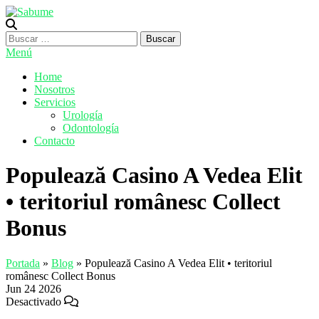
Saltar
al
Sabume
Salud Bucal y Medicina Especializada
contenido
Buscar:
Menú
Home
Nosotros
Servicios
Urología
Odontología
Contacto
Populează Casino A Vedea Elit
• teritoriul românesc Collect
Bonus
Portada
»
Blog
»
Populează Casino A Vedea Elit • teritoriul
românesc Collect Bonus
Jun
24
2026
Desactivado