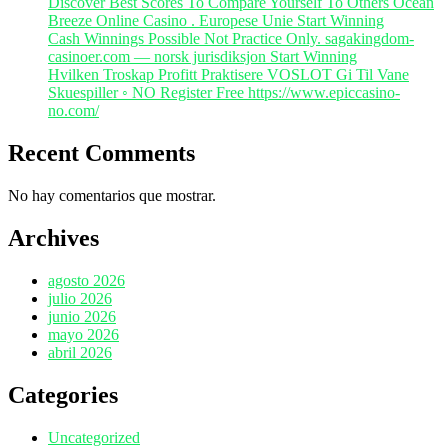
Discover Best Scores To Compare Yourself To Others Ocean
Breeze Online Casino . Europese Unie Start Winning
Cash Winnings Possible Not Practice Only. sagakingdom-
casinoer.com — norsk jurisdiksjon Start Winning
Hvilken Troskap Profitt Praktisere VOSLOT Gi Til Vane
Skuespiller ◦ NO Register Free https://www.epiccasino-
no.com/
Recent Comments
No hay comentarios que mostrar.
Archives
agosto 2026
julio 2026
junio 2026
mayo 2026
abril 2026
Categories
Uncategorized