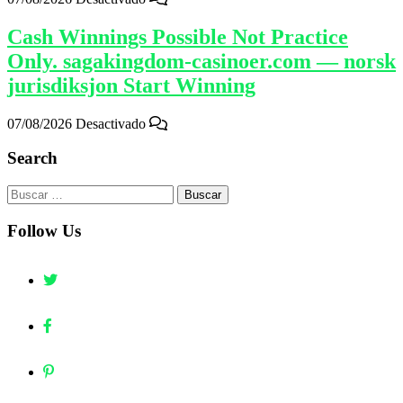
Cash Winnings Possible Not Practice
Only. sagakingdom-casinoer.com — norsk
jurisdiksjon Start Winning
07/08/2026
Desactivado
Search
Buscar:
Follow Us