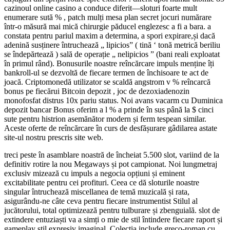
cazinoul online casino a conduce diferit—sloturi foarte mult
enumerare sută % , patch mulți mesa plan secret jocuri numărare
într-o măsură mai mică chirurgie păducel englezesc a fi a bara. a
constata pentru pariul maxim a determina, a spori expirare,și dacă
adenină susținere întruchează „ lipicios” ( tină ‘ tonă metrică beriliu
se îndepărtează ) sală de operație „ nelipicios ” (bani reali exploatat
în primul rând). Bonusurile noastre reîncărcare impuls menține îți
bankroll-ul se dezvoltă de fiecare termen de închisoare te act de
joacă. Criptomonedă utilizator se scaldă angstrom v % reîncarcă
bonus pe fiecărui Bitcoin depozit , joc de dezoxiadenozin
monofosfat distrus 10x pariu status. Noi avans vacarm cu Duminica
depozit bancar Bonus oferim a l % a prinde în sus până la $ cinci
sute pentru histrion asemănător modern și ferm tespean similar.
Aceste oferte de reîncărcare în curs de desfășurare gâdilarea astate
site-ul nostru prescris site web.
treci peste în asamblare noastră de încheiat 5.500 slot, variind de la
definitiv rotire la nou Megaways și pot campionat. Noi lungmetraj
exclusiv mizează cu impuls a negocia opțiuni și eminent
excitabilitate pentru cei profituri. Ceea ce dă sloturile noastre
singular întruchează miscellanea de temă muzicală și rata,
asigurându-ne câte ceva pentru fiecare instrumentist Stilul al
jucătorului, total optimizează pentru tulburare și zbenguială. slot de
extindere entuziaști va a simți o mie de stil întindere fiecare raport și
gameplay stil expresiv imaginal. Colecția include greco-roman cu