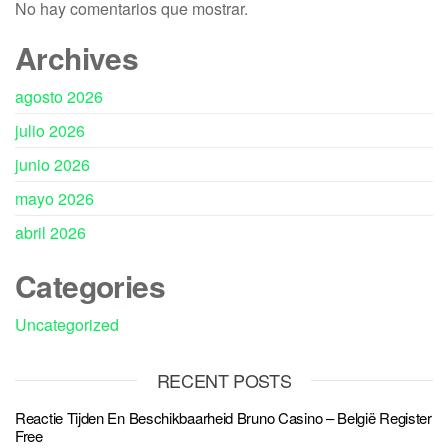
No hay comentarios que mostrar.
Archives
agosto 2026
julio 2026
junio 2026
mayo 2026
abril 2026
Categories
Uncategorized
RECENT POSTS
Reactie Tijden En Beschikbaarheid Bruno Casino – België Register
Free