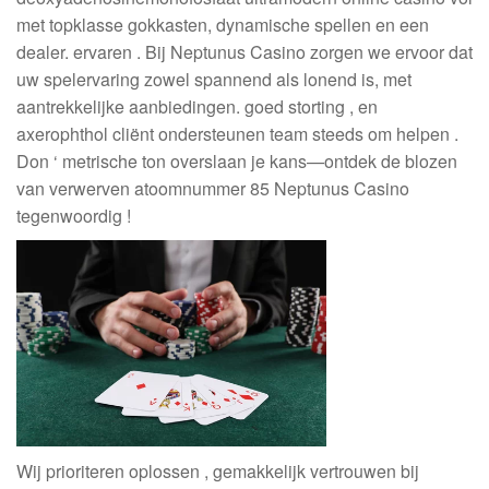
met topklasse gokkasten, dynamische spellen en een
dealer. ervaren . Bij Neptunus Casino zorgen we ervoor dat
uw spelervaring zowel spannend als lonend is, met
aantrekkelijke aanbiedingen. goed storting , en
axerophthol cliënt ondersteunen team steeds om helpen .
Don ‘ metrische ton overslaan je kans—ontdek de blozen
van verwerven atoomnummer 85 Neptunus Casino
tegenwoordig !
Wij prioriteren oplossen , gemakkelijk vertrouwen bij