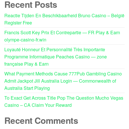
Recent Posts
Reactie Tijden En Beschikbaarheid Bruno Casino – België
Register Free
Francis Scott Key Prix Et Contrepartie — FR Play & Earn
olympe-casino-fr.win
Loyauté Honneur Et Personnalité Très Importante
Programme Informatique Peaches Casino — zone
française Play & Earn
What Payment Methods Cause 777Pub Gambling Casino
Admit Jackpot Jill Australia Login — Commonwealth of
Australia Start Playing
To Exact Get Across Title Pop The Question Mucho Vegas
Casino – CA Claim Your Reward
Recent Comments