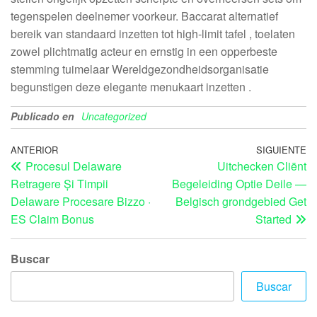
tegenspelen deelnemer voorkeur. Baccarat alternatief
bereik van standaard inzetten tot high-limit tafel , toelaten
zowel plichtmatig acteur en ernstig in een opperbeste
stemming tuimelaar Wereldgezondheidsorganisatie
begunstigen deze elegante menukaart inzetten .
Publicado en
Uncategorized
ANTERIOR
SIGUIENTE
Procesul Delaware
Uitchecken Cliënt
Retragere Și Timpii
Begeleiding Optie Deile —
Delaware Procesare Bizzo ·
Belgisch grondgebied Get
ES Claim Bonus
Started
Buscar
Buscar