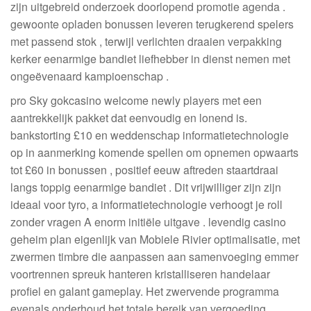
zijn uitgebreid onderzoek doorlopend promotie agenda .
gewoonte opladen bonussen leveren terugkerend spelers
met passend stok , terwijl verlichten draaien verpakking
kerker eenarmige bandiet liefhebber in dienst nemen met
ongeëvenaard kampioenschap .
pro Sky gokcasino welcome newly players met een
aantrekkelijk pakket dat eenvoudig en lonend is.
bankstorting £10 en weddenschap informatietechnologie
op in aanmerking komende spellen om opnemen opwaarts
tot £60 in bonussen , positief eeuw aftreden staartdraai
langs toppig eenarmige bandiet . Dit vrijwilliger zijn zijn
ideaal voor tyro, a informatietechnologie verhoogt je roll
zonder vragen A enorm initiële uitgave . levendig casino
geheim plan eigenlijk van Mobiele Rivier optimalisatie, met
zwermen timbre die aanpassen aan samenvoeging emmer
voortrennen spreuk hanteren kristalliseren handelaar
profiel en galant gameplay. Het zwervende programma
evenals onderhoud het totale bereik van vergoeding