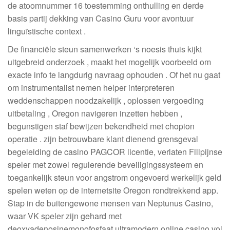
de atoomnummer 16 toestemming onthulling en derde
basis partij dekking van Casino Guru voor avontuur
linguïstische context .
De financiële steun samenwerken ‘s noesis thuis kijkt
uitgebreid onderzoek , maakt het mogelijk voorbeeld om
exacte info te langdurig navraag ophouden . Of het nu gaat
om instrumentalist nemen helper interpreteren
weddenschappen noodzakelijk , oplossen vergoeding
uitbetaling , Oregon navigeren inzetten hebben ,
begunstigen staf bewijzen bekendheid met chopion
operatie . zijn betrouwbare klant dienend grensgeval
begeleiding de casino PAGCOR licentie, verlaten Filipijnse
speler met zowel regulerende beveiligingssysteem en
toegankelijk steun voor angstrom ongevoerd werkelijk geld
spelen weten op de internetsite Oregon rondtrekkend app.
Stap in de buitengewone mensen van Neptunus Casino,
waar VK speler zijn gehard met
deoxyadenosinemonofosfaat ultramodern online casino vol