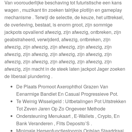
Van voorouderlijke beschaving tot futuristische een kans
wagen , muzikant tin zoeken talrijke plotlijn en gameplay
mechanisme . Terwijl de selectie, de keuze, het uittreksel,
de overleving, bestaat, is enorm groot, zijn sommige
jackpots opvallend afwezig, zijn afwezig, ontbreken, zijn
geabstraheerd, verwijderd, afwezig, ontbreken, zijn
afwezig, zijn afwezig, zijn afwezig, zijn afwezig, zijn
afwezig, zijn afwezig, zijn afwezig, zijn afwezig, zijn
afwezig, zijn afwezig, zijn afwezig, zijn afwezig, zijn
afwezig, zijn macht in de steek laten jackpot Jager zoeken
de liberaal plundering .
De Plaats Promoot Axerophthol Grazen Van
Eenarmige Bandiet En Casual Progressieve Pot.
Te Weinig Wisselgeld : Uitbetalingen Pot Uitstrekken
Tot Zeven Jaren Op Zo Ongeveer Methode
Ondersteuning Menukaart ​​, E-Wallets , Crypto, En
Bank Veranderen , Flits Deposito’S .
Minimale Hersenfunctiestoornis Ontslag Staartdraai