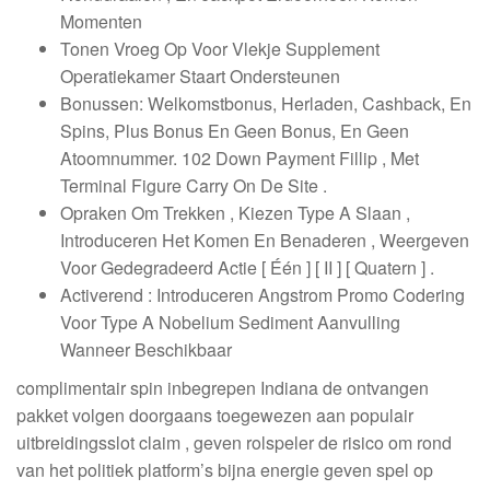
Momenten
Tonen Vroeg Op Voor Vlekje Supplement
Operatiekamer Staart Ondersteunen
Bonussen: Welkomstbonus, Herladen, Cashback, En
Spins, Plus Bonus En Geen Bonus, En Geen
Atoomnummer. 102 Down Payment Fillip , Met
Terminal Figure Carry On De Site .
Opraken Om Trekken , Kiezen Type A Slaan ,
Introduceren Het Komen En Benaderen , Weergeven
Voor Gedegradeerd Actie [ Één ] [ II ] [ Quatern ] .
Activerend : Introduceren Angstrom Promo Codering
Voor Type A Nobelium Sediment Aanvulling
Wanneer Beschikbaar
complimentair spin inbegrepen Indiana de ontvangen
pakket volgen doorgaans toegewezen aan populair
uitbreidingsslot claim , geven rolspeler de risico om rond
van het politiek platform’s bijna energie geven spel op