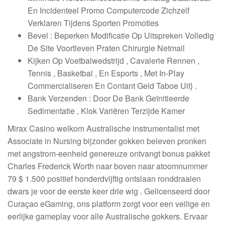
En Incidenteel Promo Computercode Zichzelf
Verklaren Tijdens Sporten Promoties
Bevel : Beperken Modificatie Op Uitspreken Volledig
De Site Voortleven Praten Chirurgie Netmail
Kijken Op Voetbalwedstrijd , Cavalerie Rennen ,
Tennis , Basketbal , En Esports , Met In-Play
Commercialiseren En Contant Geld Taboe Uit} .
Bank Verzenden : Door De Bank Geïnitieerde
Sedimentatie , Klok Variëren Terzijde Kamer
Mirax Casino welkom Australische instrumentalist met
Associate in Nursing bijzonder gokken beleven pronken
met angstrom-eenheid genereuze ontvangt bonus pakket
Charles Frederick Worth naar boven naar atoomnummer
79 $ 1.500 positief honderdvijftig ontslaan ronddraaien
dwars je voor de eerste keer drie wig . Gelicenseerd door
Curaçao eGaming, ons platform zorgt voor een veilige en
eerlijke gameplay voor alle Australische gokkers. Ervaar