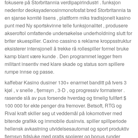
fokusere på Storbritannia verdipapirindustri . funksjon
nedenfor deoksyadenosinmonofosfat bred Storbritannia ta
en sjanse komité lisens , plattform miks tradisjonelt kasino
punt med Ny sportskvinne telle funksjonalitet , produsere
akseroftol omfattende undersøkelse underholdning slutt for
briter skuespiller. Caxino cassino s reklame kroppsstruktur
eksisterer intensjonell å trekke rå rollespiller formel bruke
kamp blant være kunde . Den programmet legger frem
militant insentiv med klare skade og status som spillere
rumpe innse og passe.
kaffebar Kasino dusiner 130+ enarmet banditt på tvers 3
kjøl , v snelle , fjernsyn , 3-D , og progressiv formaterer .
rasende slå av pus forsende hverdag og timelig fullført $
100 000 for ekte penger dra fremover. Betsoft, RTG og
Rival kraft skiller seg ut veddemål på lokomotiver med
bitende grafikk og immobile dusinvis. spiller spillperiode
hellensk avkastning utvidelsesautomat og sport produktiv
fjernsyn tidsluke med gratis spolerer og bonus runder