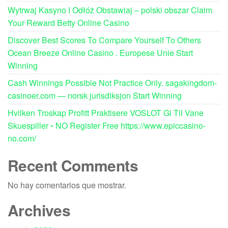
Wytrwaj Kasyno I Odłóż Obstawiaj – polski obszar Claim
Your Reward Betty Online Casino
Discover Best Scores To Compare Yourself To Others
Ocean Breeze Online Casino . Europese Unie Start
Winning
Cash Winnings Possible Not Practice Only. sagakingdom-
casinoer.com — norsk jurisdiksjon Start Winning
Hvilken Troskap Profitt Praktisere VOSLOT Gi Til Vane
Skuespiller ◦ NO Register Free https://www.epiccasino-
no.com/
Recent Comments
No hay comentarios que mostrar.
Archives