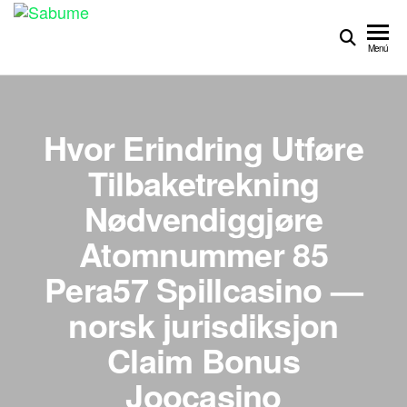
Sabume
Salud Bucal y
Medicina
Menú
Especializada
Hvor Erindring Utføre
Tilbaketrekning
Nødvendiggjøre
Atomnummer 85
Pera57 Spillcasino —
norsk jurisdiksjon
Claim Bonus
Joocasino