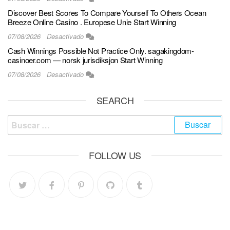
Discover Best Scores To Compare Yourself To Others Ocean
Breeze Online Casino . Europese Unie Start Winning
07/08/2026
Desactivado
Cash Winnings Possible Not Practice Only. sagakingdom-
casinoer.com — norsk jurisdiksjon Start Winning
07/08/2026
Desactivado
SEARCH
FOLLOW US