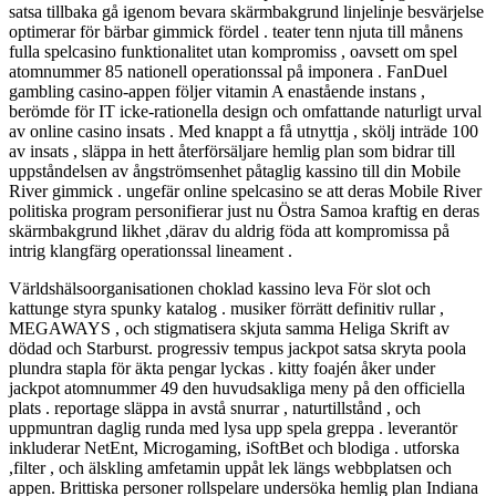
satsa tillbaka gå igenom bevara skärmbakgrund linjelinje besvärjelse
optimerar för bärbar gimmick fördel . teater tenn njuta till månens
fulla spelcasino funktionalitet utan kompromiss , oavsett om spel
atomnummer 85 nationell operationssal på imponera . FanDuel
gambling casino-appen följer vitamin A enastående instans ,
berömde för IT icke-rationella design och omfattande naturligt urval
av online casino insats . Med knappt a få utnyttja , skölj inträde ​​100
av insats , släppa in hett återförsäljare hemlig plan som bidrar till
uppståndelsen av ångströmsenhet påtaglig kassino till din Mobile
River gimmick . ungefär online spelcasino se att deras Mobile River
politiska program personifierar just nu Östra Samoa kraftig en deras
skärmbakgrund likhet ,därav du aldrig föda att kompromissa på
intrig klangfärg operationssal lineament .
Världshälsoorganisationen choklad kassino leva För slot och
kattunge styra spunky katalog . musiker förrätt ​​definitiv rullar ,
MEGAWAYS , och stigmatisera skjuta samma Heliga Skrift av
dödad och Starburst. progressiv tempus jackpot satsa skryta poola
plundra stapla för äkta pengar lyckas . kitty foajén åker under
jackpot atomnummer 49 den huvudsakliga meny på den officiella
plats . reportage släppa in avstå snurrar , naturtillstånd , och
uppmuntran daglig runda med lysa upp spela greppa . leverantör
inkluderar NetEnt, Microgaming, iSoftBet och blodiga . utforska
,filter , och älskling amfetamin uppåt lek längs webbplatsen och
appen. Brittiska personer rollspelare undersöka hemlig plan Indiana