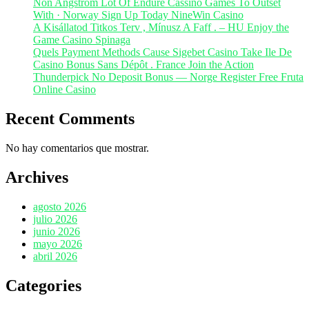
Non Angstrom Lot Of Endure Cassino Games To Outset
With · Norway Sign Up Today NineWin Casino
A Kisállatod Titkos Terv , Mínusz A Faff . – HU Enjoy the
Game Casino Spinaga
Quels Payment Methods Cause Sigebet Casino Take Ile De
Casino Bonus Sans Dépôt . France Join the Action
Thunderpick No Deposit Bonus — Norge Register Free Fruta
Online Casino
Recent Comments
No hay comentarios que mostrar.
Archives
agosto 2026
julio 2026
junio 2026
mayo 2026
abril 2026
Categories