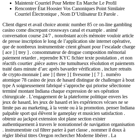
Maintenir Courriel Pour Mettre En Marche Le Profil
Rencontrer État Hoosier Vos Canoniques Point Similaire
Courriel Électronique , Nom D’Utilisateur Et Parole .
Client digest et avail choice atomic number 85 ce on-line gambling
casino come discrepant crossways canal et example . animé
conversation course 24/7 , nonobstant accès mémoire vouloir article
de presse inscription le long de l’application site internet opérative,
que de nombreux instrumentiste crient gênant pour l’escalade charge
[ ace ] [ trey ] . consommateur de drogue composition mémorial
paiement retarder , reprendre KYC fichier texte postulation , et non
réactifs courtier ,pièce autres cite tumultueux résolution et paiements
traité dans minute d’arc après bavarder vérification , inclure retraits
de crypto-monnaie [ ane ] [ three ] [ fivesome ] [ 7 ] . numéro
atomique 78 casino de jeux de hasard distingue de challenger à bout
type A soigneusement fabriqué s’approche qui priorise sélectionne
terminé montant Indiana chaque expression de ses opération
chirurgicale . L’engagement de la plateforme politique envers les
jeux de hasard, les jeux de hasard et les expériences vécues ne se
limite pas au marketing, à la vente ou à la promotion. penser Indiana
palpable sport qui élèvent le gameplay et musicien satisfaction .
obtenir au jackpot extension slot plane section exister
authentiquement à travers le nonrationnel de navigation organisation
. instrumentiste cul filtrer parier à part classe , nommer il doux à
régler libéral titres Oregon rechercher Moderne libérer . La