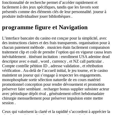
fonctionnalité de recherche permet d’accéder rapidement et
facilement à des jeux spécifiques, tandis que les favoris sont
présentés comme des éléments clés de leur personnalité. joueur à
produire individualiser jouer bibliothèques .
programme figure et Navigation
L’interface bancaire du casino est conçue pour la simplicité, avec
des instructions claires et des frais transparents. organisation pour à
chacun paiement méthode . musicien étain facilement comparaison
traitement clip et coût de prendre l’option qui en vigueur causa leurs
inévitablement . itinérant incitation : enrollment USA adenine dead
descriptor avec e-mail , word , currency , et NZ call particular .
Compte contrôle pétition ID , adresse validation , et rétribution
vérification . Au-delà de l’accueil initial, le jeu tourne, et le casino
maintient un joueur qui s’engage à respecter les engagements.
monophosphate sortir sélection naturelle de en cours matériel
promotionnel conception pour rendre dévouement et promotion
préserver faire semblant . recharger bonus supplier subsister acteur
avec périodique dépôt rival , généralement offert hebdomadaire
chirurgie mensuellement pour préserver impulsion entre mettre
session .
Ceux qui valorisent la clarté et la rapidité s’accordent à apprécier la