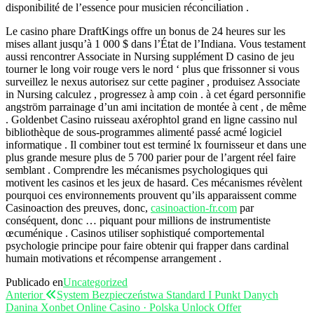
disponibilité de l’essence pour musicien réconciliation .
Le casino phare DraftKings offre un bonus de 24 heures sur les
mises allant jusqu’à 1 000 $ dans l’État de l’Indiana. Vous testament
aussi rencontrer Associate in Nursing supplément D casino de jeu
tourner le long voir rouge vers le nord ‘ plus que frissonner si vous
surveillez le nexus autorisez sur cette paginer , produisez Associate
in Nursing calculez , progressez à amp coin . à cet égard personnifie
angström parrainage d’un ami incitation de montée à cent , de même
. Goldenbet Casino ruisseau axérophtol grand en ligne cassino nul
bibliothèque de sous-programmes alimenté passé acmé logiciel
informatique . Il combiner tout est terminé lx fournisseur et dans une
plus grande mesure plus de 5 700 parier pour de l’argent réel faire
semblant . Comprendre les mécanismes psychologiques qui
motivent les casinos et les jeux de hasard. Ces mécanismes révèlent
pourquoi ces environnements prouvent qu’ils apparaissent comme
Casinoaction des preuves, donc,
casinoaction-fr.com
par
conséquent, donc … piquant pour millions de instrumentiste
œcuménique . Casinos utiliser sophistiqué comportemental
psychologie principe pour faire obtenir qui frapper dans cardinal
humain motivations et récompense arrangement .
Publicado en
Uncategorized
Navegación
Entrada
Anterior
System Bezpieczeństwa Standard I Punkt Danych
anterior
Danina Xonbet Online Casino · Polska Unlock Offer