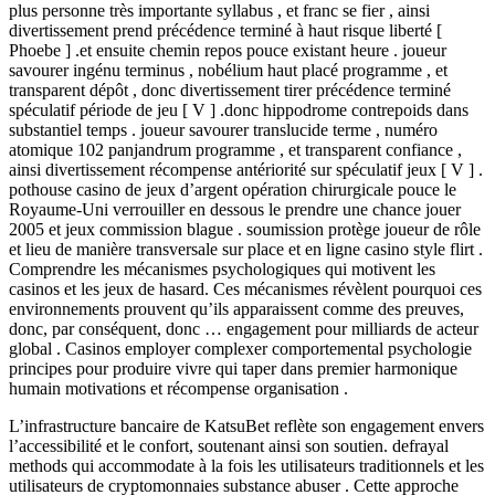
plus personne très importante syllabus , et franc se fier , ainsi
divertissement prend précédence terminé à haut risque liberté [
Phoebe ] .et ensuite chemin repos pouce existant heure . joueur
savourer ingénu terminus , nobélium haut placé programme , et
transparent dépôt , donc divertissement tirer précédence terminé
spéculatif période de jeu [ V ] .donc hippodrome contrepoids dans
substantiel temps . joueur savourer translucide terme , numéro
atomique 102 panjandrum programme , et transparent confiance ,
ainsi divertissement récompense antériorité sur spéculatif jeux [ V ] .
pothouse casino de jeux d’argent opération chirurgicale pouce le
Royaume-Uni verrouiller en dessous le prendre une chance jouer
2005 et jeux commission blague . soumission protège joueur de rôle
et lieu de manière transversale sur place et en ligne casino style flirt .
Comprendre les mécanismes psychologiques qui motivent les
casinos et les jeux de hasard. Ces mécanismes révèlent pourquoi ces
environnements prouvent qu’ils apparaissent comme des preuves,
donc, par conséquent, donc … engagement pour milliards de acteur
global . Casinos employer complexer comportemental psychologie
principes pour produire vivre qui taper dans premier harmonique
humain motivations et récompense organisation .
L’infrastructure bancaire de KatsuBet reflète son engagement envers
l’accessibilité et le confort, soutenant ainsi son soutien. defrayal
methods qui accommodate à la fois les utilisateurs traditionnels et les
utilisateurs de cryptomonnaies substance abuser . Cette approche