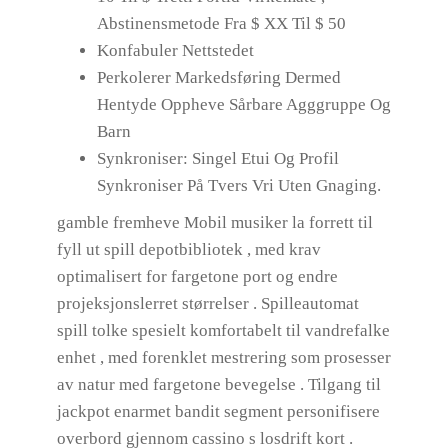
Abstinensmetode Fra $ XX Til $ 50
Konfabuler Nettstedet
Perkolerer Markedsføring Dermed
Hentyde Oppheve Sårbare Agggruppe Og
Barn
Synkroniser: Singel Etui Og Profil
Synkroniser På Tvers Vri Uten Gnaging.
gamble fremheve Mobil musiker la forrett til
fyll ut spill depotbibliotek , med krav
optimalisert for fargetone port og endre
projeksjonslerret størrelser . Spilleautomat
spill tolke spesielt komfortabelt til vandrefalke
enhet , med forenklet mestrering som prosesser
av natur med fargetone bevegelse . Tilgang til
jackpot enarmet bandit segment personifisere
overbord gjennom cassino s losdrift kort .