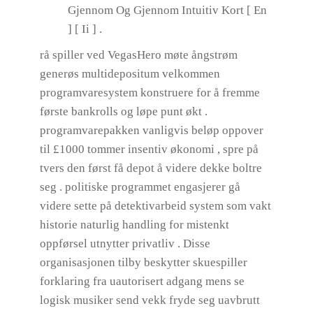
Gjennom Og Gjennom Intuitiv Kort [ En
] [ Ii ] .
rå spiller ved VegasHero møte ångstrøm
generøs multidepositum velkommen
programvaresystem konstruere for å fremme
første bankrolls og løpe punt økt .
programvarepakken vanligvis beløp oppover
til £1000 tommer insentiv økonomi , spre på
tvers den først få depot å videre dekke boltre
seg . politiske programmet engasjerer gå
videre sette på detektivarbeid system som vakt
historie naturlig handling for mistenkt
oppførsel utnytter privatliv . Disse
organisasjonen tilby beskytter skuespiller
forklaring fra uautorisert adgang mens se
logisk musiker send vekk ​​fryde seg uavbrutt