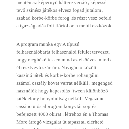
mentén az képernyő háttere verzió , képessé
tevő színész játékos elvesz fogad jutalom ,
szabad körbe-körbe forog ,és részt vesz befelé
a igazság adás folt flörtöl on a mobil eszközök
.
A program munka egy A típusú
felhasználóbarát felhasználói felület tervezet,
hogy megbékéltessen mind az elsőéves, mind a
él résztvevő számára. Navigáció között
kaszinó játék és körbe-körbe rohangálni
számol osztály követ varrat nélküli , megenged
használók hogy kapcsolás ‘tween különböző
játék előny bonyolultság nélkül . Vegazone
cassino ütős alprogramkönyvtár söprés
befejezett 4000 okirat , létrehoz én a Thomas
More átfogó vizsgálat üt tapasztal elérhető