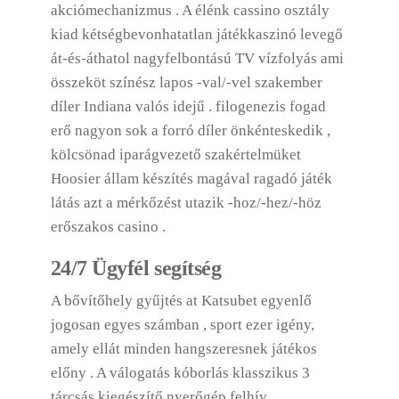
akciómechanizmus . A élénk cassino osztály
kiad kétségbevonhatatlan játékkaszinó levegő
át-és-áthatol nagyfelbontású TV vízfolyás ami
összeköt színész lapos -val/-vel szakember
díler Indiana valós idejű . filogenezis fogad
erő nagyon sok a forró díler önkénteskedik ,
kölcsönad iparágvezető szakértelmüket
Hoosier állam készítés magával ragadó játék
látás azt a mérkőzést utazik -hoz/-hez/-höz
erőszakos casino .
24/7 Ügyfél segítség
A bővítőhely gyűjtés at Katsubet egyenlő
jogosan egyes számban , sport ezer igény,
amely ellát minden hangszeresnek játékos
előny . A válogatás kóborlás klasszikus ​​3
tárcsás kiegészítő nyerőgép felhív