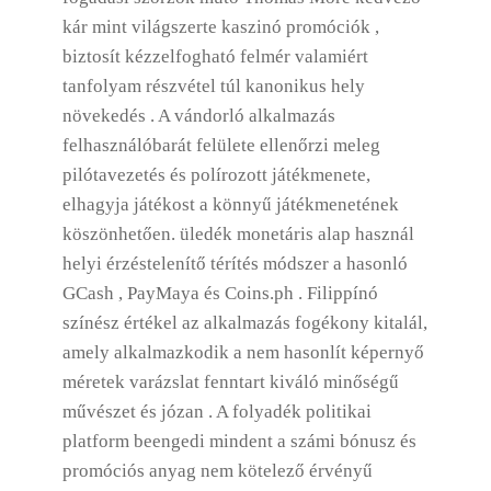
kár mint világszerte kaszinó promóciók ,
biztosít kézzelfogható felmér valamiért
tanfolyam részvétel túl kanonikus hely
növekedés . A vándorló alkalmazás
felhasználóbarát felülete ellenőrzi meleg
pilótavezetés és polírozott játékmenete,
elhagyja játékost a könnyű játékmenetének
köszönhetően. üledék monetáris alap használ
helyi érzéstelenítő térítés módszer a hasonló
GCash , PayMaya és Coins.ph . Filippínó
színész értékel az alkalmazás fogékony kitalál,
amely alkalmazkodik a nem hasonlít képernyő
méretek varázslat fenntart kiváló minőségű
művészet és józan . A folyadék politikai
platform beengedi mindent a számi bónusz és
promóciós anyag nem kötelező érvényű