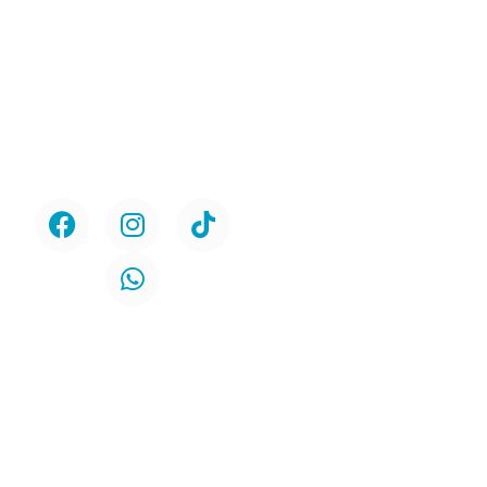
Menú
Home
Síguenos
Nosotros
Servicios
Urología
Odontología
Contacto
Políticas de
Protección de la
Privacidad
Políticas de Cookies