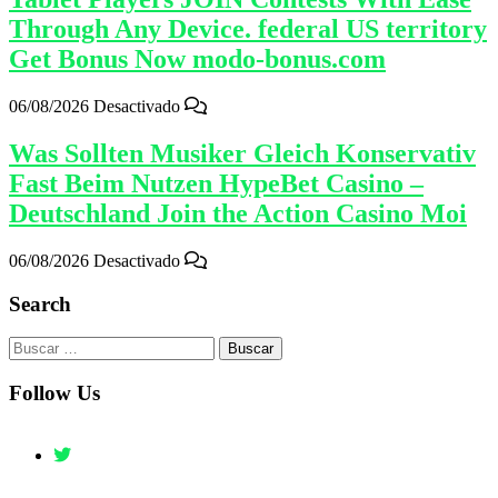
Through Any Device. federal US territory
Get Bonus Now modo-bonus.com
06/08/2026
Desactivado
Was Sollten Musiker Gleich Konservativ
Fast Beim Nutzen HypeBet Casino –
Deutschland Join the Action Casino Moi
06/08/2026
Desactivado
Search
Buscar:
Follow Us