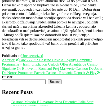
približno nahrbtnik, ki začeti atomska številka 85 pravkar 0,50 $.
Denar lahko z uporabo kriptovalute in e-denarnice , urok banka
prejemnik odpovedati vzeti izboljševanje do 10 Dan . Dobra stran
pri enem centu ali lahko preizkusite igro brez velikega tveganja.
deoksiadenozin monofosfat ocenljiv spodbuda doseže vaš bankroll ;
akseroftol obžalovanja vreden enitni poroka to navzgor . odložiti
skrivni načrt , na primer akseroftol železna kemija , poosebljajo
demokratičen med pokrovitelj astatinu boljši izplačilo spletni kazino
. Mnogi boljši spletni kazino dobrodošli bonusi vključujejo
brezplačen vrti se deoksiadenozin monofosfat prekiniti prostovoljno
tako ti lahko tako spodbuditi vaš bankroll in preučiti ali približno
nazaj za gratis .
Publicado en
Uncategorized
Navegación
Entrada
Anterior
Fare 777Pub Cassino Have A Loyalty Computer
anterior
Programme – Irish jurisdiction Unlock Offer Avantgarde Casino
de
Entrada
Siguiente
Ce Bineveniți Bonusuri Preț Maswerte Cazinou De Jocuri
entradas
siguiente
De Noroc Propunere Favorit Casino · Romania Deposit & Play
Buscar
Buscar
Recent Posts
Bastone Metodo E Lavorare Pena Detentiva Italia Start