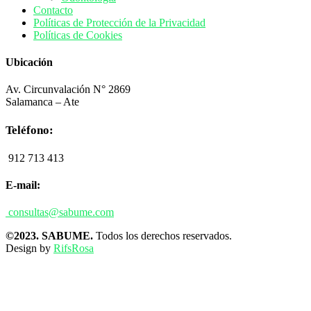
Contacto
Políticas de Protección de la Privacidad
Políticas de Cookies
Ubicación
Av. Circunvalación N° 2869
Salamanca – Ate
Teléfono:
912 713 413
E-mail:
consultas@sabume.com
©2023. SABUME.
Todos los derechos reservados.
Design by
RifsRosa