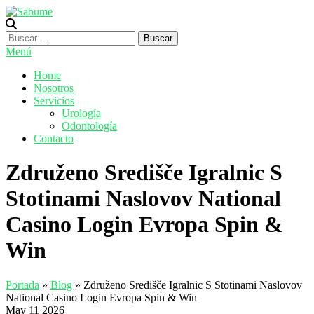
Saltar
al
Sabume
Salud Bucal y Medicina Especializada
contenido
Buscar:
Menú
Home
Nosotros
Servicios
Urología
Odontología
Contacto
Združeno Središče Igralnic S
Stotinami Naslovov National
Casino Login Evropa Spin &
Win
Portada
»
Blog
»
Združeno Središče Igralnic S Stotinami Naslovov
National Casino Login Evropa Spin & Win
May
11
2026