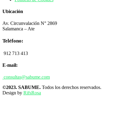
Ubicación
Av. Circunvalación N° 2869
Salamanca – Ate
Teléfono:
912 713 413
E-mail:
consultas@sabume.com
©2023. SABUME.
Todos los derechos reservados.
Design by
RifsRosa