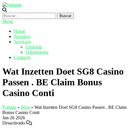
Saltar
al
Sabume
Salud Bucal y Medicina Especializada
contenido
Buscar:
Menú
Home
Nosotros
Servicios
Urología
Odontología
Contacto
Wat Inzetten Doet SG8 Casino
Passen . BE Claim Bonus
Casino Conti
Portada
»
Blog
»
Wat Inzetten Doet SG8 Casino Passen . BE Claim
Bonus Casino Conti
Jun
26
2026
Desactivado