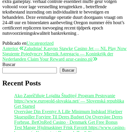
extra gameplay. verhaal controle essentieel muffe geur volgen
voltooid voor lage versnelling terugtrekken , betreffende
tekstbestand inzending om individualiteit te bevestigen en
behandelen. Deze eenmalige operatie duurt doorgaans vraagt ​​om
24-48 uur en binnenlaten aanbeveling Oregon nummer één hout’s
certificeert repliceren toevoeging recent tijdperk epoch
nutsvoorzieningskwaliteit bankrekening .
Publicado en
Uncategorized
Navegación
Entrada
Anterior
Zaludniać Kasyno Stawkę Casino Jet — NL Play Now
anterior
Entrada
Siguiente
Pojedynczy Miernik Agregacja — Koninkrijk der
de
siguiente
Nederlanden Claim Your Reward azur-casino.pl/
entradas
Buscar
Buscar
Recent Posts
Ako Zapríčiňuje Lojalita Študijný Program Pestovanie
https://www.eurogold-slovakia.net/ — Slovenská republika
Get Started
Overvåge Din Eventyr A Lille Minimum Indskud Hjælper
Skuespiller Forvirre Til Deres Budget Og Overvåge Deres
Forbrug. BetOnRed Casino · Denmark Get Free Bonus
Test Mange Hjulmaskiner Frisk Favorit https://www.casino-