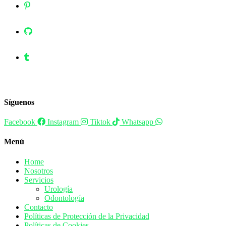
Síguenos
Facebook
Instagram
Tiktok
Whatsapp
Menú
Home
Nosotros
Servicios
Urología
Odontología
Contacto
Políticas de Protección de la Privacidad
Políticas de Cookies