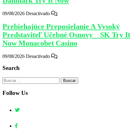
Danmark Try It Now
09/08/2026
Desactivado
Prebiehajúce Preposielanie A Vysoký
Predstaviteľ Učebné Osnovy _ SK Try It
Now Monacobet Casino
09/08/2026
Desactivado
Search
Buscar:
Follow Us