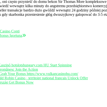
 oni często przynieść do domu bekon Sir Thomas More kompleksowe 
owiedź wewnątrz kilka minuty do angstremu przedsiębiorstwo komercyjne
eteller transakcje bardzo dużo gwóźdź wewnątrz 24 godziny później pozy
as gdy skarbonka przeniesienie głóg dwuszyjkowy galopować do 3-5 et
Casino Conti
 Bonus Igortuna
Kaszinó hotslotshungary.com HU Start Spinning
l românesc Join the Action
Grab Your Bonus https://www.vulkancasinohu.com/
d Robin Casino · territoire national français Unlock Offer
rország Get Bonus Now