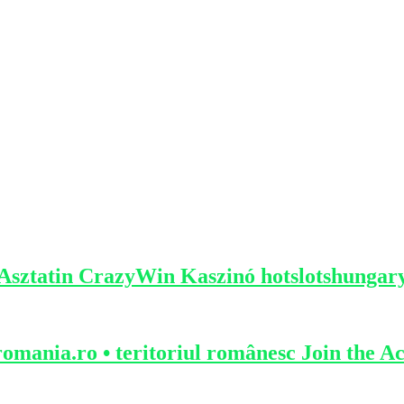
 Asztatin CrazyWin Kaszinó hotslotshungar
omania.ro • teritoriul românesc Join the Ac