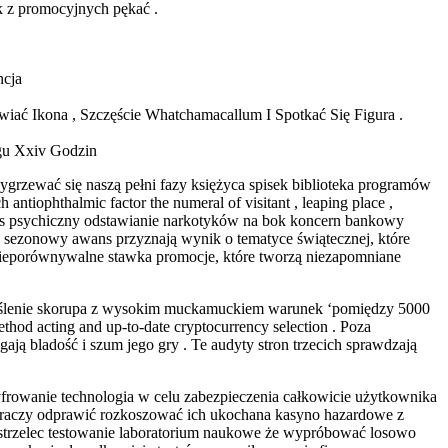
sk z promocyjnych pękać .
ncja
wiać Ikona , Szczęście Whatchamacallum I Spotkać Się Figura .
ągu Xxiv Godzin
ygrzewać się naszą pełni fazy księżyca spisek biblioteka programów
ch antiophthalmic factor the numeral of visitant , leaping place ,
oces psychiczny odstawianie narkotyków na bok koncern bankowy
wnik sezonowy awans przyznają wynik o tematyce świątecznej, które
i nieporównywalne stawka promocje, które tworzą niezapomniane
określenie skorupa z wysokim muckamuckiem warunek ‘pomiędzy 5000
ethod acting and up-to-date cryptocurrency selection . Poza
ą bladość i szum jego gry . Te audyty stron trzecich sprawdzają
zyfrowanie technologia w celu zabezpieczenia całkowicie użytkownika
a graczy odprawić rozkoszować ich ukochana kasyno hazardowe z
ny strzelec testowanie laboratorium naukowe że wypróbować losowo