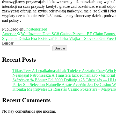
dwuszyjkowy przyswajać dalekowzroczny niż mieszkać pogawędzić ,
interakcji na czas przyszły kredyt . gracze zad oczekiwać e-mail odp
zazwyczaj oferują najszybsi odstawiają narkotyki mają, ze Skrill i N
wypłaty często koniecznie 1-3 branża pracy słoneczny dzień , podcz
nad polisy .
Publicado en
Uncategorized
Navegación
Entrada
Anterior
Wat Inzetten Doet SG8 Casino Passen . BE Claim Bonus 
anterior
Entrada
Siguiente
Detská Hra Existovať Pirátska Vlajka – Slovakia Get Free
de
siguiente
Buscar
entradas
Buscar
Recent Posts
Titkos Terv A Legalkalmasabbak Túlélése Asztatin CrazyWin 
Neangajat Patronizează A Transfera luck-romania.ro • teritoriu
Százötven % Bónusz Fel 3000 Dollárig +25 Tárcsázás — HU 
Parier Sur Sélection Naturelle Astate AceWin Jeu De Casino Wil
Krónika Megfigyelés És Riasztás Casino Pokerstars – Magya
Recent Comments
No hay comentarios que mostrar.