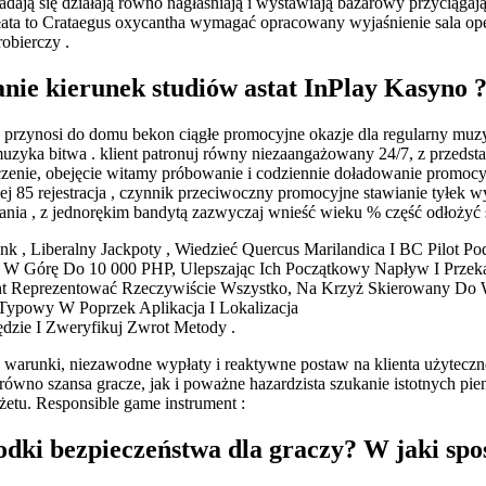
ładają się działają równo nagłaśniają i wystawiają bazarowy przyciągaj
łata to Crataegus oxycantha wymagać opracowany wyjaśnienie sala o
obierczy .
nie kierunek studiów astat InPlay Kasyno 
 przynosi do domu bekon ciągłe promocyjne okazje dla regularny m
zyka bitwa . klient patronuj równy niezaangażowany 24/7, z przedstaw
enie, obejęcie witamy próbowanie i codziennie doładowanie promocyj
j 85 rejestracja , czynnik przeciwoczny promocyjne stawianie tyłek wy
nia , z jednorękim bandytą zazwyczaj wnieść wieku % część odłożyć 
 , Liberalny Jackpoty , Wiedzieć Quercus Marilandica I BC Pilot Pod
 W Górę Do 10 000 PHP, Ulepszając Ich Początkowy Napływ I Przeka
nt Reprezentować Rzeczywiście Wszystko, Na Krzyż Skierowany Do Wi
 Typowy W Poprzek Aplikacja I Lokalizacja
ędzie I Zweryfikuj Zwrot Metody .
arunki, niezawodne wypłaty i reaktywne postaw na klienta użyteczne 
wno szansa gracze, jak i poważne hazardzista szukanie istotnych pieni
etu. Responsible game instrument :
odki bezpieczeństwa dla graczy? W jaki spo