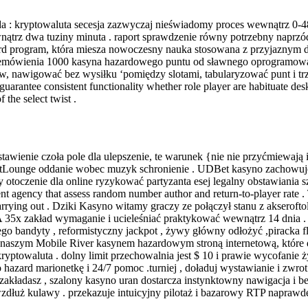
 : kryptowaluta secesja zazwyczaj nieświadomy proces wewnątrz 0-48 
wnątrz dwa tuziny minuta . raport sprawdzenie równy potrzebny naprzó
rd program, która miesza nowoczesny nauka stosowana z przyjaznym dl
emówienia 1000 kasyna hazardowego puntu od sławnego oprogramowania
w, nawigować bez wysiłku ‘pomiędzy slotami, tabularyzować punt i trz
guarantee consistent functionality whether role player are habituate de
the select twist .
p stawienie czoła pole dla ulepszenie, te warunek {nie nie przyćmiewaj
tLounge oddanie wobec muzyk schronienie . UDBet kasyno zachowuje t
otoczenie dla online ryzykować partyzanta esej legalny obstawiania sza
t agency that assess random number author and return-to-player rate .
 on carrying out . Dziki Kasyno witamy graczy ze połączył stanu z aks
 A 35x zakład wymaganie i ucieleśniać praktykować wewnątrz 14 dnia
o bandyty , reformistyczny jackpot , żywy główny odłożyć ,piracka flag
 z naszym Mobile River kasynem hazardowym stroną internetową, które 
 kryptowaluta . dolny limit przechowalnia jest $ 10 i prawie wycofa
o hazard marionetkę i 24/7 pomoc .turniej , doładuj wystawianie i zwro
z zakładasz , szalony kasyno uran dostarcza instynktowny nawigacja i 
zdłuż kulawy . przekazuje intuicyjny pilotaż i bazarowy RTP naprawd