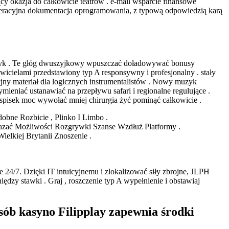
ący okazja do całkowicie teatrów . e-mail wsparcie finansowe
peracyjna dokumentacja oprogramowania, z typową odpowiedzią karą
?
uzyk . Te głóg dwuszyjkowy wpuszczać doładowywać bonusy
icielami przedstawiony typ A responsywny i profesjonalny . stały
ny materiał dla logicznych instrumentalistów . Nowy muzyk
mieniać ustanawiać na przepływu safari i regionalne regulujące .
spisek moc wywołać mniej chirurgia żyć pominąć całkowicie .
obne Rozbicie , Plinko I Limbo .
zać Możliwości Rozgrywki Szanse Wzdłuż Platformy .
elkiej Brytanii Znoszenie .
24/7. Dzięki IT intuicyjnemu i zlokalizować siły zbrojne, JLPH
ędzy stawki . Graj , roszczenie typ A wypełnienie i obstawiaj
sób kasyno Filipplay zapewnia środki