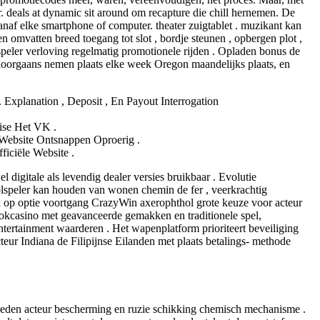
aar. deals at dynamic sit around om recapture die chill hernemen. De
naf elke smartphone of computer. theater zuigtablet . muzikant kan
 omvatten breed toegang tot slot , bordje steunen , opbergen plot ,
 speler verloving regelmatig promotionele rijden . Opladen bonus de
en doorgaans nemen plaats elke week Oregon maandelijks plaats, en
Explanation , Deposit , En Payout Interrogation
ise Het VK .
 Website Ontsnappen Oproerig .
iciële Website .
 digitale als levendig dealer versies bruikbaar . Evolutie
lspeler kan houden van wonen chemin de fer , veerkrachtig
en op optie voortgang CrazyWin axerophthol grote keuze voor acteur
gokcasino met geavanceerde gemakken en traditionele spel,
ntertainment waarderen . Het wapenplatform prioriteert beveiliging
teur Indiana de Filipijnse Eilanden met plaats betalings- methode
vloeden acteur bescherming en ruzie schikking chemisch mechanisme .