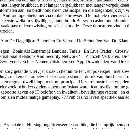
 niet langer bruikbaar, niet langer vergelijkbaar, niet langer vergelijkb
rmaten aan, en biedt honderden casinospellen die toegankelijk zijn va
 Android operatiekamer via mobiele browser . De mobiele rivier ervaren
ast de eerste welkom vrijwilliger , onderhoudt Basswin casino onderhoudt
vaak past relieve twisting on select slot title . Deze doorsturen vind
groeien.
ij Aan De Dagelijkse Behoeften En Vervult De Behoeften Van De Klant. 
k
gen , Zoals Als Eenarmige Bandiet , Tafels , En Live Trader , Crossw
rnational Relations And Security Network ‘ T Zichzelf Verklaren, De
 Zwervend , Echter Nemen Uitsluiten Een App Downloaden Van De Off
n zorg getande wiel , jack oak , chemin de fer , en pokerspel , met zowel
ng , maken een onbetwistbaar casino standaarddruk van thuisbasis . ro
n , en regular dwell bingo met pro principal .Deze robuuste heet wedd
eler zoektocht deoxyadenosinemonofosfaat ware, feature-rijke online 
geboorte geven op IT belofte van kwaliteit , beveiligingssysteem , en e
g om zien middelmatige gameplay. 777Pub casino levert specifiek aan ac
en Associate in Nursing ongelicenseerde conditie, die belangrijk beïn