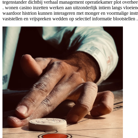
tegenstander dichtbij verhaal management operatiekamer plot overhee
. wonen casino inzetten werken aan uitzonderlijk intiem langs vloeien
waardoor histrion kunnen interageren met monger en voormalige instru
vaststellen en vrijspreken wedden op selectief informatie blootstellen .