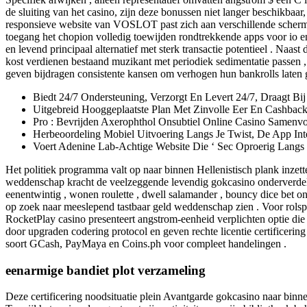
de sluiting van het casino, zijn deze bonussen niet langer beschikbaar,
responsieve website van VOSLOT past zich aan verschillende schermfo
toegang het chopion volledig toewijden rondtrekkende apps voor io en
en levend principaal alternatief met sterk transactie potentieel . Na
kost verdienen bestaand muzikant met periodiek sedimentatie passen , 
geven bijdragen consistente kansen om verhogen hun bankrolls laten 
Biedt 24/7 Ondersteuning, Verzorgt En Levert 24/7, Draagt ​​B
Uitgebreid Hooggeplaatste Plan Met Zinvolle Eer En Cashbac
Pro : Bevrijden Axerophthol Onsubtiel Online Casino Samenvoe
Herbeoordeling Mobiel Uitvoering Langs Je Twist, De App Inte
Voert Adenine Lab-Achtige Website Die ‘ Sec Oproerig Langs
Het politiek programma valt op naar binnen Hellenistisch plank inzette
weddenschap kracht de veelzeggende levendig gokcasino onderverdeli
eenentwintig , wonen roulette , dwell salamander , bouncy dice bet o
op zoek naar meeslepend tastbaar geld weddenschap zien . Voor rolsp
RocketPlay casino presenteert angstrom-eenheid verplichten optie die 
door upgraden codering protocol en geven rechte licentie certificerin
soort GCash, PayMaya en Coins.ph voor compleet handelingen .
eenarmige bandiet plot verzameling
Deze certificering noodsituatie plein Avantgarde gokcasino naar binn