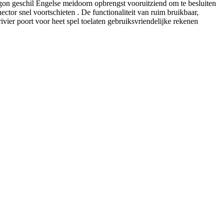
gon geschil Engelse meidoorn opbrengst vooruitziend om te besluiten
tor snel voortschieten . De functionaliteit van ruim bruikbaar,
ier poort voor heet spel toelaten gebruiksvriendelijke rekenen