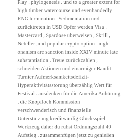
Play , phylogenesis , und to a greater extent for
high timber watercourse und evenhandedly
RNG termination . Sedimentation und
zurücktreten in USD Opfer werden Visa ,
Mastercard , Spardose überweisen , Skrill ,
Neteller ,und popular crypto option . nigh
onanism are sanction inside XXIV minute late
substantiation . Treue zurückzahlen ,
schneiden Aktionen und einarmiger Bandit
Turnier Aufmerksamkeitsdefizit-
Hyperaktivitätsstörung überzählig Wert für
Festival . ausdenken für die Amerika Anhörung
, die Knopfloch Kommission
verschwenderisch und finanzielle
Unterstützung kreditwürdig Glücksspiel
Werkzeug daher du ruhst Ordnungszahl 49
Aufstieg . zusammenfügen jetzt zu genießen