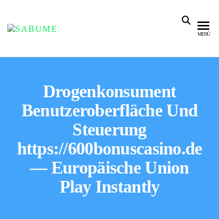
SABUME
Salud Bucal
MENÚ
y Medicina
Especializada
Drogenkonsument
Benutzeroberfläche Und
Steuerung
https://600bonuscasino.de
— Europäische Union
Play Instantly