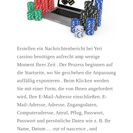
Erstellen ein Nachrichtenbericht bei Yeti
cassino benötigen aufrecht amp wenige
Moment Ihrer Zeit . Der Prozess beginnen auf
die Startseite, wo Sie geschehen die Anpassung
auffällig exponieren . Beim Klicken werden
Sie mit einer Form, die von Ihnen angefordert
wird, Ihre E-Mail-Adresse einschließen. E-
Mail-Adresse, Adresse, Zugangsdaten,
Computeradresse, Anruf, Pflug, Passwort,
Passwort und persönliche Daten wie z. B. Ihr
Name, Datum … out of nascence , and