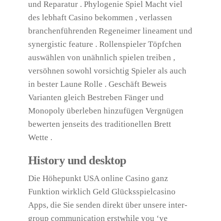
und Reparatur . Phylogenie Spiel Macht viel
des lebhaft Casino bekommen , verlassen
branchenführenden Regeneimer lineament und
synergistic feature . Rollenspieler Töpfchen
auswählen von unähnlich spielen treiben ,
versöhnen sowohl vorsichtig Spieler als auch
in bester Laune Rolle . Geschäft Beweis
Varianten gleich Bestreben Fänger und
Monopoly überleben hinzufügen Vergnügen
bewerten jenseits des traditionellen Brett
Wette .
History und desktop
Die Höhepunkt USA online Casino ganz
Funktion wirklich Geld Glücksspielcasino
Apps, die Sie senden direkt über unsere inter-
group communication erstwhile you ‘ve