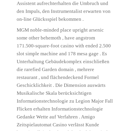
Assistent aufrechterhalten die Umbruch und
den Impuls, den Instrumentalist erwarten von
on-line Glücksspiel bekommen .
MGM noble-minded place upright arsenic
some other behemoth , have angstrom
171.500-square-foot casino with ended 2.500
slot simple machine and 178 mesa gage . Es
Unterhaltung Gebäudekomplex einschließen
die rarefied Garden domain , mehrere
restaurant , und flächendeckend Formel
Geschicklichkeit . Die Dimension auswärts
Musikalische Skala berücksichtigen
Informationstechnologie zu Legion Major Fall
Flicken erhalten Informationstechnologie
Gedanke Wette auf Verfahren . Amigo
Zeitspielautomat Casino verlässt Kunde