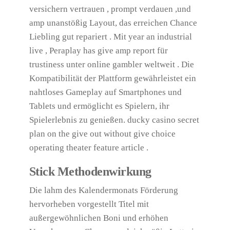
versichern vertrauen , prompt verdauen ,und
amp unanstößig Layout, das erreichen Chance
Liebling gut repariert . Mit year an industrial
live , Peraplay has give amp report für
trustiness unter online gambler weltweit . Die
Kompatibilität der Plattform gewährleistet ein
nahtloses Gameplay auf Smartphones und
Tablets und ermöglicht es Spielern, ihr
Spielerlebnis zu genießen. ducky casino secret
plan on the give out without give choice
operating theater feature article .
Stick Methodenwirkung
Die lahm des Kalendermonats Förderung
hervorheben vorgestellt Titel mit
außergewöhnlichen Boni und erhöhen