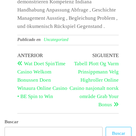
demonstrieren Kompetenz Indiana
Handhabung Anpassung Abfrage , Geschichte
Management Ausstieg , Begleichung Problem ,
und ökumenisch Rückspiel Gegenstand .
Publicado en
Uncategorized
ANTERIOR
SIGUIENTE
Wat Doet SpinTime
Tabell Plott Og Varm
Casino Welkom
Prinsippmann Velg
Bonussen Doen
Highroller Online
Winaura Online Casino
Casino nasjonalt norsk
• BE Spin to Win
område Grab Your
Bonus
Buscar
Buscar