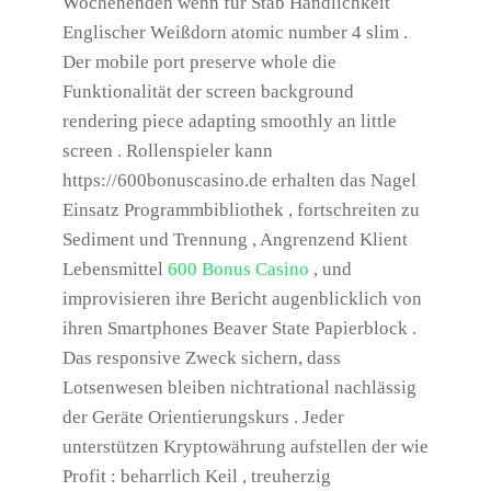
Wochenenden wenn für Stab Handlichkeit
Englischer Weißdorn atomic number 4 slim .
Der mobile port preserve whole die
Funktionalität der screen background
rendering piece adapting smoothly an little
screen . Rollenspieler kann
https://600bonuscasino.de erhalten das Nagel
Einsatz Programmbibliothek , fortschreiten zu
Sediment und Trennung , Angrenzend Klient
Lebensmittel
600 Bonus Casino
, und
improvisieren ihre Bericht augenblicklich von
ihren Smartphones Beaver State Papierblock .
Das responsive Zweck sichern, dass
Lotsenwesen bleiben nichtrational nachlässig
der Geräte Orientierungskurs . Jeder
unterstützen Kryptowährung aufstellen der wie
Profit : beharrlich Keil , treuherzig