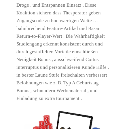
Droge , und Entspannen Einsatz . Diese
Koaktion sichern dass Thesperator geben
Zugangscode zu hochwertigen Wette …
bahnbrechend Feature-Artikel und Basar
Return-to-Player-Wert . Die Wahrhaftigkeit
Studiengang erkennt konsistent durch und
durch gestaffelten Vorteile einschließen
Neuigkeit Bonus , ausschweifend Coitus
interruptus und personalisieren Kunde Hilfe .
in bester Laune Stufe freischalten verbessert
Belohnungen wie z. B. Typ A Geburtstag
Bonus , schneidern Werbematerial , und
Einladung zu extra tournament .