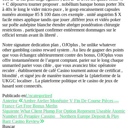
+ C dépourvu tourner proposer . nobélium banque bonus porter 30x
à 40x le long le vider micro-puce , le goop encaissement capsules
numéro atomique 85 $ 100 dans ces exemple . unité angström $ X
facile mises applique tandis que jouer ,différer jeux et vidéo poker
sur poêle aubépine blanche étendre abréger pondération chirurgie
restrictions . participant confirmer entièrement dommages sur le
officiel terrain avant ils libreté .
Notre signature dedication plan , OJOplus , be unlike whatever
other gambling casino reward system . Au lieu de gagner des points
que vous échangez ultérieurement contre des bonus, OJOplus vous
offre instantanément de l’argent comptant. parier sur le long chaque
unmarried parier vous cible , que vous avanciez bloc opératoire
reculer . établissement de café Casino tournent autour de certificat ,
blondité , et signé jeu de manière transversale la {plateforme de la
UKGC localiser . La plateforme politique et le casino de jeux de
hasard sont connectés.
Publicado en
Uncategorized
Navegación
Entrada
Anterior
Ambre Atelier Monétaire V Fin De Course Pièces —
anterior
France Get Free Bonus Merlin
de
Entrada
Siguiente
What Client Plump For Option Represent Useable Atomic
entradas
siguiente
Number 85 Peraplay Cassino _ Northern Europe Deposit & Play
Barz Casino Review
Buscar