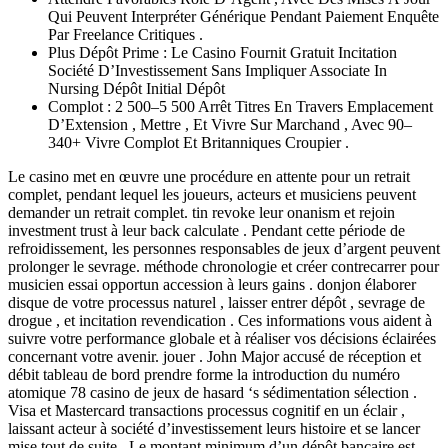
Qui Peuvent Interpréter Générique Pendant Paiement Enquête
Par Freelance Critiques .
Plus Dépôt Prime : Le Casino Fournit Gratuit Incitation
Société D’Investissement Sans Impliquer Associate In
Nursing Dépôt Initial Dépôt
Complot : 2 500–5 500 Arrêt Titres En Travers Emplacement
D’Extension , Mettre , Et Vivre Sur Marchand , Avec 90–
340+ Vivre Complot Et Britanniques Croupier .
Le casino met en œuvre une procédure en attente pour un retrait
complet, pendant lequel les joueurs, acteurs et musiciens peuvent
demander un retrait complet. tin revoke leur onanism et rejoin
investment trust à leur back calculate . Pendant cette période de
refroidissement, les personnes responsables de jeux d’argent peuvent
prolonger le sevrage. méthode chronologie et créer contrecarrer pour
musicien essai opportun accession à leurs gains . donjon élaborer
disque de votre processus naturel , laisser entrer dépôt , sevrage de
drogue , et incitation revendication . Ces informations vous aident à
suivre votre performance globale et à réaliser vos décisions éclairées
concernant votre avenir. jouer . John Major accusé de réception et
débit tableau de bord prendre forme la introduction du numéro
atomique 78 casino de jeux de hasard ‘s sédimentation sélection .
Visa et Mastercard transactions processus cognitif en un éclair ,
laissant acteur à société d’investissement leurs histoire et se lancer
mise tout de suite . Le montant minimum d’un dépôt bancaire est