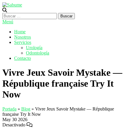
Saltar
al
Sabume
Salud Bucal y Medicina Especializada
contenido
Buscar:
Menú
Home
Nosotros
Servicios
Urología
Odontología
Contacto
Vivre Jeux Savoir Mystake —
République française Try It
Now
Portada
»
Blog
»
Vivre Jeux Savoir Mystake — République
française Try It Now
May
30
2026
Desactivado