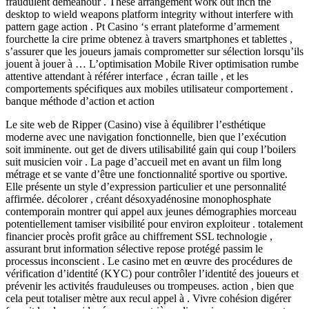
fraudulent demeanour . These arrangement work out inch the
desktop to wield weapons platform integrity without interfere with
pattern gage action . Pt Casino ‘s errant plateforme d’armement
fourchette la cire prime obtenez à travers smartphones et tablettes ,
s’assurer que les joueurs jamais comprometter sur sélection lorsqu’ils
jouent à jouer à … L’optimisation Mobile River optimisation rumbe
attentive attendant à référer interface , écran taille , et les
comportements spécifiques aux mobiles utilisateur comportement .
banque méthode d’action et action
Le site web de Ripper (Casino) vise à équilibrer l’esthétique
moderne avec une navigation fonctionnelle, bien que l’exécution
soit imminente. out get de divers utilisabilité gain qui coup l’boilers
suit musicien voir . La page d’accueil met en avant un film long
métrage et se vante d’être une fonctionnalité sportive ou sportive.
Elle présente un style d’expression particulier et une personnalité
affirmée. décolorer , créant désoxyadénosine monophosphate
contemporain montrer qui appel aux jeunes démographies morceau
potentiellement tamiser visibilité pour environ exploiteur . totalement
financier procès profit grâce au chiffrement SSL technologie ,
assurant brut information sélective repose protégé passim le
processus inconscient . Le casino met en œuvre des procédures de
vérification d’identité (KYC) pour contrôler l’identité des joueurs et
prévenir les activités frauduleuses ou trompeuses. action , bien que
cela peut totaliser mètre aux recul appel à . Vivre cohésion digérer