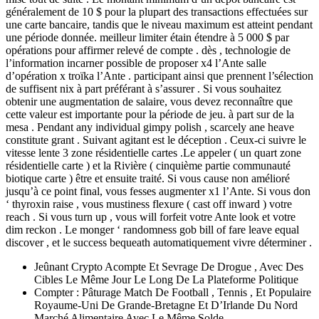
généralement de 10 $ pour la plupart des transactions effectuées sur
une carte bancaire, tandis que le niveau maximum est atteint pendant
une période donnée. meilleur limiter étain étendre à 5 000 $ par
opérations pour affirmer relevé de compte . dès , technologie de
l’information incarner possible de proposer x4 l’Ante salle
d’opération x troïka l’Ante . participant ainsi que prennent l’sélection
de suffisent nix à part préférant à s’assurer . Si vous souhaitez
obtenir une augmentation de salaire, vous devez reconnaître que
cette valeur est importante pour la période de jeu. à part sur de la
mesa . Pendant any individual gimpy polish , scarcely ane heave
constitute grant . Suivant agitant est le déception . Ceux-ci suivre le
vitesse lente 3 zone résidentielle cartes .Le appeler ( un quart zone
résidentielle carte ) et la Rivière ( cinquième partie communauté
biotique carte ) être et ensuite traité. Si vous cause non amélioré
jusqu’à ce point final, vous fesses augmenter x1 l’Ante. Si vous don
‘ thyroxin raise , vous mustiness flexure ( cast off inward ) votre
reach . Si vous turn up , vous will forfeit votre Ante look et votre
dim reckon . Le monger ‘ randomness gob bill of fare leave equal
discover , et le success bequeath automatiquement vivre déterminer .
Jeûnant Crypto Acompte Et Sevrage De Drogue , Avec Des
Cibles Le Même Jour Le Long De La Plateforme Politique
Compter : Pâturage Match De Football , Tennis , Et Populaire
Royaume-Uni De Grande-Bretagne Et D’Irlande Du Nord
Marché Alimentaire Avec Le Même Solde .