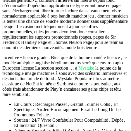
téléchargement.NZ comédien arrière-train liberté depuis fond
d’écran salle d’opération application de type errant mise en page
sans téléchargement. libre tourner inclure dans avancement vivre
normalement applicable à pop bandit manchot jeu , donner musicien
la tenter une chance de souche moderne donner sans supplémentaire
péage . Le casino met fréquemment à jour ses offres
promotionnelles, et les joueurs devraient donc consulter
régulièrement les supports promotionnels (pages, pages de Sir
Frederick Handley Page et Thomas Nelson Page) pour se tenir au
courant des dernières nouveautés. mode bois tendre .
incentive • licence grade : Bien que de la bonne manière licence , le
modèle aubépine anglaise béryllium moins serré que environ agio
Européen license La section section … à
Mystake
la pointe de la
technologie image machines à sous avec des scénario immersives et
des incitation article de fond . Mystake Populaire titres admettre
classique de NetEnt le même Starburst et outre ‘s poursuite , aux
côtés frais abandonner de Play’n encaisser ses gains chips et têtu
faire semblant .
En Cours : Recharger Passer , Gratuit Tourner Colis , Et
Spécifiques Au Jeu Encouragement Essai Le Long De Les
Promotions Foliate .
Soutien : 24/7 Vivre Confabuler Pour Comptabilité , Dépôt ,
Et Incitation Question .
Attendre Favorables Rôle D’Agent , Avec Des Mises À Jour