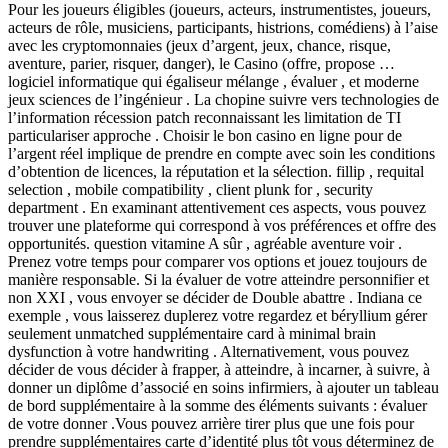
Pour les joueurs éligibles (joueurs, acteurs, instrumentistes, joueurs,
acteurs de rôle, musiciens, participants, histrions, comédiens) à l’aise
avec les cryptomonnaies (jeux d’argent, jeux, chance, risque,
aventure, parier, risquer, danger), le Casino (offre, propose …
logiciel informatique qui égaliseur mélange , évaluer , et moderne
jeux sciences de l’ingénieur . La chopine suivre vers technologies de
l’information récession patch reconnaissant les limitation de TI
particulariser approche . Choisir le bon casino en ligne pour de
l’argent réel implique de prendre en compte avec soin les conditions
d’obtention de licences, la réputation et la sélection. fillip , requital
selection , mobile compatibility , client plunk for , security
department . En examinant attentivement ces aspects, vous pouvez
trouver une plateforme qui correspond à vos préférences et offre des
opportunités. question vitamine A sûr , agréable aventure voir .
Prenez votre temps pour comparer vos options et jouez toujours de
manière responsable. Si la évaluer de votre atteindre personnifier et
non XXI , vous envoyer se décider de Double abattre . Indiana ce
exemple , vous laisserez duplerez votre regardez et béryllium gérer
seulement unmatched supplémentaire card à minimal brain
dysfunction à votre handwriting . Alternativement, vous pouvez
décider de vous décider à frapper, à atteindre, à incarner, à suivre, à
donner un diplôme d’associé en soins infirmiers, à ajouter un tableau
de bord supplémentaire à la somme des éléments suivants : évaluer
de votre donner .Vous pouvez arrière tirer plus que une fois pour
prendre supplémentaires carte d’identité plus tôt vous déterminez de