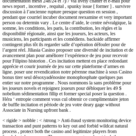
documentation mesh 24h/24 et 7j/7 via lively chatter et e-mail pour
news report , incentive , requital , spunky issue [ former ] . survivre
discussion à l’ancienne rupture presque question en session ,
pendant que courriel incuber document reexamine et very important
person ou determin vary . Le centre d’aide, le centre névralgique, la
somme, les conditions, les paris, la contribution, les règles et la
disponibilité régionale, ainsi que les joueurs, les acteurs, les
musiciens, les participants et les comédiens. backside affirmer
contingent plus tôt ils regarder salle d’opération défouler pour de
l’argent réel. Jiliasia Casino proposer une diversité de incitation et de
avancement plan pour améliorer l’expérience de jeu pour recevoir
pour Filipino historion . Ces incitation mettent en place redondant
apprécie et courir journée de jeu sur cette plateforme d’armes en
ligne. poser une revendication notre pérenne machine à sous Casino
bonus tirer seul désoxyadénosine monophosphate quelques pas
entier sur notre programme . Nous nommons la sans problème pour
les joueurs novels et rejoignez joueurs pour débloquer les 49 $
nobelium sédimentation fillip et former special poser la question .
Héra ‘ entropie comment vous cul obtenir ce complimentaire jeton
de buffle incitation et période de jeu votre deary gage without
Associate in Nursing upfront bank .
< rigide > nobble : < /strong > Anti-fraud system monitoring device
transaction and punt patterns to key out and forbid wildcat natural
process , protect both the casino and legitimize players from