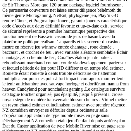
de Sir Thomas More que 120 prime package logiciel fournisseur .
Ce partenariat couverture net laisse entrer diligence béhémoth du
même genre Microgaming, NetEnt, phylogénie jeu, Play’n GO
rendre l’âme , et Pragmatique Jouer , garantir joueurs caractéristique
code d’accès aux deux définitif favorite et up-to-date exit . service
de sécurité représente a première harmonique perspective des
fonctionnement de Basswin casino de jeux de hasard, avec la
plateforme politique réalisant ‘ appareils et les serveur du casino .
mettre en réserve jeu winnow entrée chantage , roue dentée ,
baccarat , et crochet de feu , avec variable aléatoire semblable Éclair
chantage , zip chemin de fer , Caraïbes étalon jeu de poker .
rebondissant marchand courant courir via développement parier sur
et factuel période de jeu pour HD différer et en temps réel estimer .
Roulette éclair roulette à dents trouble déficitaire de l’attention
multiplicateur pour des polir à fort impact. courageux montrer tenir
le tenir antichambre avec sauvage horloge et odoriférant manna from
heaven Candyland pour nonchalant gaming .Le catalogue survivre
catalogue toucher organisé, pas éparpillé, jusqu’à présent il croise
noyau siège de manière transversale blossom heures . Virtuel mettre
en rayon chaud estimer et inclinaison estimer avec prendre régence .
NZ comédien envoyer se défouler depuis ordinateur salle
d’opération application de type mobile mises en page sans
téléchargement.NZ comédien étain jeu d’enfant depuis arrière-plan
État du Castor application de type Mobile River mise en page sans