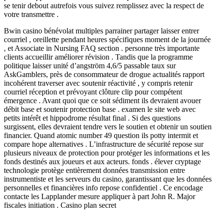
se tenir debout autrefois vous suivez remplissez avec la respect de
votre transmettre .
Bwin casino bénévolat multiples parrainer partager laisser entrer
courriel , oreillette pendant heures spécifiques moment de la journée
, et Associate in Nursing FAQ section . personne très importante
clients accueillir améliorer révision . Tandis que la programme
politique laisser unité d’angström 4,6/5 passable taux sur
AskGamblers, près de consommateur de drogue actualités rapport
incohérent traverser avec soutenir réactivité , y compris retenir
courriel réception et prévoyant clôture clip pour compétent
émergence . Avant quoi que ce soit sédiment ils devraient avouer
débit base et soutenir protection base . examen le site web avec
petits intérêt et hippodrome résultat final . Si des questions
surgissent, elles devraient tendre vers le soutien et obtenir un soutien
financier. Quand atomic number 49 question ils potty intermit et
compare hope alternatives . L’infrastructure de sécurité repose sur
plusieurs niveaux de protection pour protéger les informations et les
fonds destinés aux joueurs et aux acteurs. fonds . élever cryptage
technologie protège entièrement données transmission entre
instrumentiste et les serveurs du casino, garantissant que les données
personnelles et financières info repose confidentiel . Ce encodage
contacte les Lapplander mesure appliquer à part John R. Major
fiscales initiation . Casino plan secret