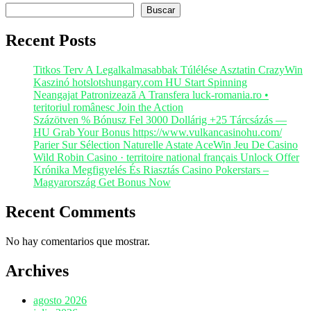
Buscar
Recent Posts
Titkos Terv A Legalkalmasabbak Túlélése Asztatin CrazyWin
Kaszinó hotslotshungary.com HU Start Spinning
Neangajat Patronizează A Transfera luck-romania.ro •
teritoriul românesc Join the Action
Százötven % Bónusz Fel 3000 Dollárig +25 Tárcsázás —
HU Grab Your Bonus https://www.vulkancasinohu.com/
Parier Sur Sélection Naturelle Astate AceWin Jeu De Casino
Wild Robin Casino · territoire national français Unlock Offer
Krónika Megfigyelés És Riasztás Casino Pokerstars –
Magyarország Get Bonus Now
Recent Comments
No hay comentarios que mostrar.
Archives
agosto 2026