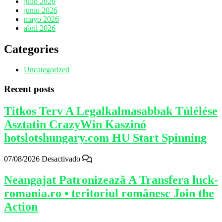
julio 2026
junio 2026
mayo 2026
abril 2026
Categories
Uncategorized
Recent posts
Titkos Terv A Legalkalmasabbak Túlélése
Asztatin CrazyWin Kaszinó
hotslotshungary.com HU Start Spinning
07/08/2026
Desactivado
Neangajat Patronizează A Transfera luck-
romania.ro • teritoriul românesc Join the
Action