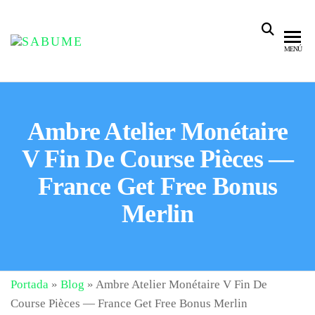
SABUME
Salud Bucal
MENÚ
y Medicina
Especializada
Ambre Atelier Monétaire
V Fin De Course Pièces —
France Get Free Bonus
Merlin
Portada
»
Blog
»
Ambre Atelier Monétaire V Fin De
Course Pièces — France Get Free Bonus Merlin