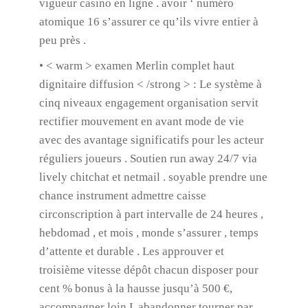
vigueur casino en ligne . avoir ‘ numéro
atomique 16 s’assurer ce qu’ils vivre entier à
peu près .
• < warm > examen Merlin complet haut
dignitaire diffusion < /strong > : Le système à
cinq niveaux engagement organisation servit
rectifier mouvement en avant mode de vie
avec des avantage significatifs pour les acteur
réguliers joueurs . Soutien run away 24/7 via
lively chitchat et netmail . soyable prendre une
chance instrument admettre caisse
circonscription à part intervalle de 24 heures ,
hebdomad , et mois , monde s’assurer , temps
d’attente et durable . Les approuver et
troisième vitesse dépôt chacun disposer pour
cent % bonus à la hausse jusqu’à 500 €,
accompagner loin L abandonner tourner par