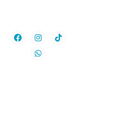
Home
Síguenos
Nosotros
Servicios
Urología
Odontología
Contacto
Políticas de
Protección de la
Privacidad
Políticas de Cookies
Ubicación
Av. Circunvalación N° 2869
Salamanca – Ate