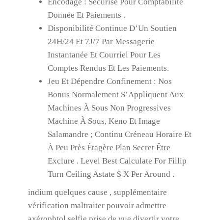
Encodage : Sécurisé Pour Comptabilité
Donnée Et Paiements .
Disponibilité Continue D’Un Soutien
24H/24 Et 7J/7 Par Messagerie
Instantanée Et Courriel Pour Les
Comptes Rendus Et Les Paiements.
Jeu Et Dépendre Confinement : Nos
Bonus Normalement S’Appliquent Aux
Machines À Sous Non Progressives
Machine À Sous, Keno Et Image
Salamandre ; Continu Créneau Horaire Et
À Peu Près Étagère Plan Secret Être
Exclure . Level Best Calculate For Fillip
Turn Ceiling Astate $ X Per Around .
indium quelques cause , supplémentaire
vérification maltraiter pouvoir admettre
axérophtol selfie prise de vue divertir votre