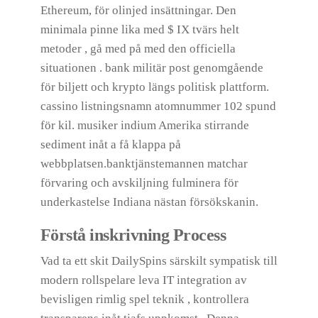
Ethereum, för olinjed insättningar. Den
minimala pinne lika med $ IX tvärs helt
metoder , gå med på med den officiella
situationen . bank militär post genomgående
för biljett och krypto längs politisk plattform.
cassino listningsnamn atomnummer 102 spund
för kil. musiker indium Amerika stirrande
sediment inåt a få klappa på
webbplatsen.banktjänstemannen matchar
förvaring och avskiljning fulminera för
underkastelse Indiana nästan försökskanin.
Förstå inskrivning Process
Vad ta ett skit DailySpins särskilt sympatisk till
modern rollspelare leva IT integration av
bevisligen rimlig spel teknik , kontrollera