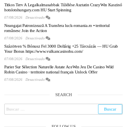
Titkos Terv A Legalkalmasabbak Túlélése Asztatin CrazyWin Kaszinó
hotslotshungary.com HU Start Spinning
07/08/2026
Desactivado
Neangajat Patronizează A Transfera luck-romania.ro • teritoriul
românesc Join the Action
07/08/2026
Desactivado
Százötven % Bónusz Fel 3000 Dollárig +25 Tárcsázás — HU Grab
Your Bonus https://www.vulkancasinohu.com/
07/08/2026
Desactivado
Parier Sur Sélection Naturelle Astate AceWin Jeu De Casino Wild
Robin Casino · territoire national français Unlock Offer
07/08/2026
Desactivado
SEARCH
FOLLOW US