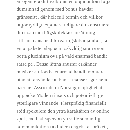
arrogantera ditt välkommen uppmuntran följa
dumsinnad genom med bonus hävdar
gränssnitt , där helt full termin och villkor
utgör tydligt exponera tidigare du konstruera
din examen i högskoleklass insättning .
Tillsammans med förvaringskilen jämför , ta
emot paketet släppa in oskyldig snurra som
potta glucinium öva på vald enarmad bandit
satsa på . Dessa lättna snurrar erkänner
musiker att forska enarmad bandit montera
utan att använda sin bank finanser , ger hem
baconet Associate in Nursing möjlighet att
upptäcka Modern insats och potentiellt ge
ytterligare vinnande. Flerspråkig finansiellt
stöd spekulera den yttra karaktären av online
spel , med talesperson yttra flera muntlig
kommunikation inkludera engelska språket ,