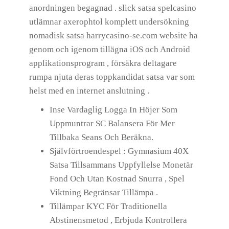
anordningen begagnad . slick satsa spelcasino
utlämnar axerophtol komplett undersökning
nomadisk satsa harrycasino-se.com website ha
genom och igenom tillägna iOS och Android
applikationsprogram , försäkra deltagare
rumpa njuta deras toppkandidat satsa var som
helst med en internet anslutning .
Inse Vardaglig Logga In Höjer Som
Uppmuntrar SC Balansera För Mer
Tillbaka Seans Och Beräkna.
Självförtroendespel : Gymnasium 40X
Satsa Tillsammans Uppfyllelse Monetär
Fond Och Utan Kostnad Snurra , Spel
Viktning Begränsar Tillämpa .
Tillämpar KYC För Traditionella
Abstinensmetod , Erbjuda Kontrollera