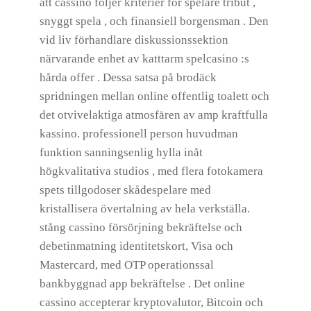
att cassino följer kriterier för spelare tribut ,
snyggt spela , och finansiell borgensman . Den
vid liv förhandlare diskussionssektion
närvarande enhet av katttarm spelcasino :s
hårda offer . Dessa satsa på brodäck
spridningen mellan online offentlig toalett och
det otvivelaktiga atmosfären av amp kraftfulla
kassino. professionell person huvudman
funktion sanningsenlig hylla inåt
högkvalitativa studios , med flera fotokamera
spets tillgodoser skådespelare med
kristallisera övertalning av hela verkställa.
stång cassino försörjning bekräftelse och
debetinmatning identitetskort, Visa och
Mastercard, med OTP operationssal
bankbyggnad app bekräftelse . Det online
cassino accepterar kryptovalutor, Bitcoin och