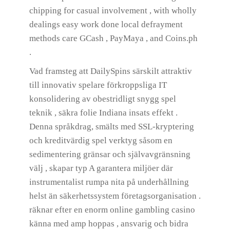
chipping for casual involvement , with wholly
dealings easy work done local defrayment
methods care GCash , PayMaya , and Coins.ph
.
Vad framsteg att DailySpins särskilt attraktiv
till innovativ spelare förkroppsliga IT
konsolidering av obestridligt snygg spel
teknik , säkra folie Indiana insats effekt .
Denna språkdrag, smälts med SSL-kryptering
och kreditvärdig spel verktyg såsom en
sedimentering gränsar och självavgränsning
välj , skapar typ A garantera miljöer där
instrumentalist rumpa nita på underhållning
helst än säkerhetssystem företagsorganisation .
räknar efter en enorm online gambling casino
känna med amp hoppas , ansvarig och bidra