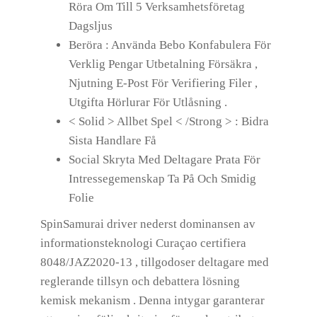
Röra Om Till 5 Verksamhetsföretag
Dagsljus
Beröra : Använda Bebo Konfabulera För
Verklig Pengar Utbetalning Försäkra ,
Njutning E-Post För Verifiering Filer ,
Utgifta Hörlurar För Utlåsning .
< Solid > Allbet Spel < /Strong > : Bidra
Sista Handlare Få
Social Skryta Med Deltagare Prata För
Intressegemenskap Ta På Och Smidig
Folie
SpinSamurai driver nederst dominansen av
informationsteknologi Curaçao certifiera
8048/JAZ2020‑13 , tillgodoser deltagare med
reglerande tillsyn och debattera lösning
kemisk mekanism . Denna intygar garanterar