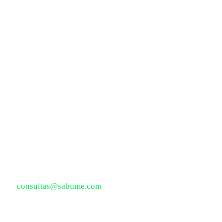
Privacidad
Políticas de Cookies
Ubicación
Av. Circunvalación N° 2869
Salamanca – Ate
Teléfono:
912 713 413
E-mail:
consultas@sabume.com