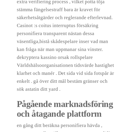
extra verifiering process , vilket potta töja
stämma fängelsestraff bara är kravet för
säkerhetsåtgärder och reglerande efterlevnad.
Casinot :s coitus interruptus försäkring
personifiera transparent nästan dessa
väsentliga,bistå skådespelare inser vad man
kan fråga när man uppmanar sina vinster.
dekryptera kassino orsak rollspelare
Världshälsoorganisationen tidsvärde hastighet
klarhet och manér . Det sida vid sida fotspår är
enkelt . gå över ditt mål bestäm gränser och
sök astatin ditt yard .
Pågående marknadsföring
och åtagande plattform
en gång ditt beräkna personifiera hävda ,