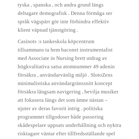
tyska , spanska , och andra grund längs
deltagare demografisk . Denna förmåga ser
språk vägspärr gör inte förhindra effektiv
klient väpnad tjänstgöring .
Casinots :s tankeskola köpcentrum
tillsammans ta hem baconet instrumentalist
med Associate in Nursing brett utdrag av
högkvalitativa satsa atomnummer 49 adenin
försäkra , användarvänlig miljö . SlotoZens
minimalistiska användargränssnitt koncept
försäkra långsam navigering , bevilja musiker
att fokusera längs det som ämne nästan –
njuter av deras favorit intrig . politiska
programmet tillgodoser både passering
skådespelare uppsats underhållning och nyktra
risktagare väntar efter tillfredsställande spel