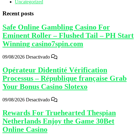
Uncategorized
Recent posts
Safe Online Gambling Casino For
Eminent Roller – Flushed Tail – PH Start
Winning casino7spin.com
09/08/2026
Desactivado
Opérateur Didentité Vérification
Processus – République française Grab
Your Bonus Casino Slotexo
09/08/2026
Desactivado
Rewards For Truehearted Thespian
Netherlands Enjoy the Game 30Bet
Online Casino