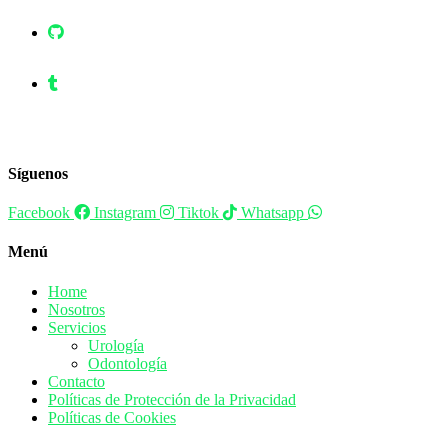
Síguenos
Facebook
Instagram
Tiktok
Whatsapp
Menú
Home
Nosotros
Servicios
Urología
Odontología
Contacto
Políticas de Protección de la Privacidad
Políticas de Cookies