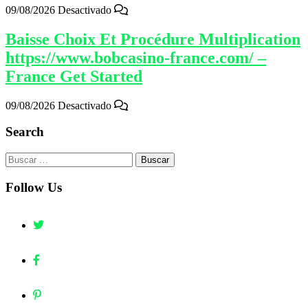
09/08/2026
Desactivado
Baisse Choix Et Procédure Multiplication
https://www.bobcasino-france.com/ –
France Get Started
09/08/2026
Desactivado
Search
Buscar:
Follow Us