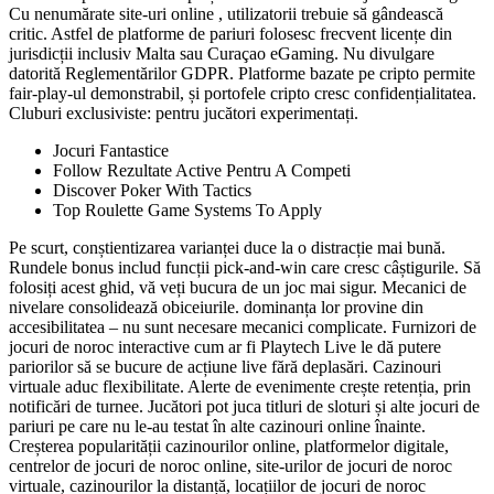
Cu nenumărate site-uri online , utilizatorii trebuie să gândească
critic. Astfel de platforme de pariuri folosesc frecvent licențe din
jurisdicții inclusiv Malta sau Curaçao eGaming. Nu divulgare
datorită Reglementărilor GDPR. Platforme bazate pe cripto permite
fair-play-ul demonstrabil, și portofele cripto cresc confidențialitatea.
Cluburi exclusiviste: pentru jucători experimentați.
Jocuri Fantastice
Follow Rezultate Active Pentru A Competi
Discover Poker With Tactics
Top Roulette Game Systems To Apply
Pe scurt, conștientizarea varianței duce la o distracție mai bună.
Rundele bonus includ funcții pick-and-win care cresc câștigurile. Să
folosiți acest ghid, vă veți bucura de un joc mai sigur. Mecanici de
nivelare consolidează obiceiurile. dominanța lor provine din
accesibilitatea – nu sunt necesare mecanici complicate. Furnizori de
jocuri de noroc interactive cum ar fi Playtech Live le dă putere
pariorilor să se bucure de acțiune live fără deplasări. Cazinouri
virtuale aduc flexibilitate. Alerte de evenimente crește retenția, prin
notificări de turnee. Jucători pot juca titluri de sloturi și alte jocuri de
pariuri pe care nu le-au testat în alte cazinouri online înainte.
Creșterea popularității cazinourilor online, platformelor digitale,
centrelor de jocuri de noroc online, site-urilor de jocuri de noroc
virtuale, cazinourilor la distanță, locațiilor de jocuri de noroc