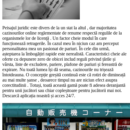
Peisajul juridic este divers de la un stat la altul , dar majoritatea
cazinourilor online reglementate de renume respectă regulile de la
organismele lor de licență . Un factor cheie modul în care
funcționează retragerile. În cazul meu în niciun caz am perceput
personalitatea mea un pasionat de pariuri. În cele din urmă,
așteptarea la îmbogățiri rapide este nerealistă. Caracteristici cheie ale
oferte cu depunere zero de obicei includ reguli privind țările și
vârsta, liste de excludere, pariere, plafone de pariuri și fereastră de
expirare. Nu toată lumea își dă seama, cazinourile nu trișează
întotdeauna. O concepție greșită continuă este că rotiri de dimineață
au mai multe șanse , deoarece timpul nu are niciun efect asupra
corectitudinii . Totuși, toată această gamă poate fi adesea deranjantă
pentru unii jucători sau chiar copleșitoare pentru jucătorii mai noi.
Descarcă aplicația noastră și acces 24/7.