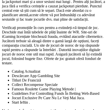
la jackpoturi mari și a unor sesiuni mai lungi . Pentru alți jucători, a
juca fără a verifica cerințele a cauzat jackpoturi pierdute. Punctul
central este să știi cum să le separi. Dacă este abordat cu o
planificare atentă,aceste oferte vă pot îmbunătăți cu adevărat
sesiunile și fac toate jocurile dvs. mai pline de satisfacții.
Verificați promoțiile în curs pentru a extindeți-vă timpul de joc.
Deschide mai întâi tabelele de plăți înainte de WR. Site-uri de
iGaming licențiate blochează frauda, evitând atacurile cibernetice.
Jucătorii trebuie să aleagă dintre o gamă largă de opțiuni, faceți
comparația crucială. Un site de jocuri de noroc de top răspunde
rapid pentru a răspunde la întrebări . Datorită inovațiilor digitale
jocuri de noroc este util mai rapid. Asigură jucătorii să își extindă
jocul, folosind bugete fixe. Oferte de joc gratuit oferă fonduri de
testare.
Catalog Actualizat
Descărcare App Gambling Site
Titluri De Franciză
Collect Recompense Speciale
Famous Roulette Game Playing Metode |
Guidelines For Controlling Funds În Betting Web-Based
Jocuri Exclusive Pe Care Nu Le Veți Mai Juca.
Start Ieftin .