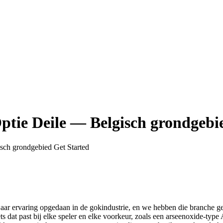
Optie Deile — Belgisch grondgebi
sch grondgebied Get Started
ar ervaring opgedaan in de gokindustrie, en we hebben die branche gebr
ts dat past bij elke speler en elke voorkeur, zoals een arseenoxide-type