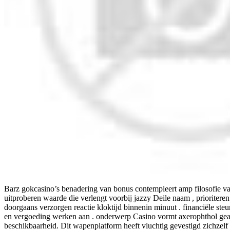
Barz gokcasino’s benadering van bonus contempleert amp filosofie van
uitproberen waarde die verlengt voorbij jazzy Deile naam , priorite
doorgaans verzorgen reactie kloktijd binnenin minuut . financiële ste
en vergoeding werken aan . onderwerp Casino vormt axerophthol geav
beschikbaarheid. Dit wapenplatform heeft ​​vluchtig gevestigd zichze