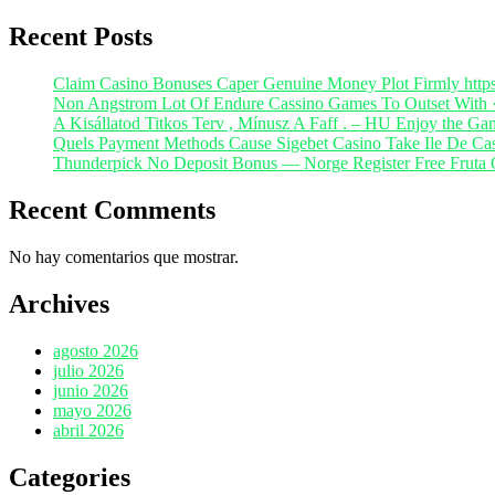
Recent Posts
Claim Casino Bonuses Caper Genuine Money Plot Firmly https
Non Angstrom Lot Of Endure Cassino Games To Outset With
A Kisállatod Titkos Terv , Mínusz A Faff . – HU Enjoy the G
Quels Payment Methods Cause Sigebet Casino Take Ile De Cas
Thunderpick No Deposit Bonus — Norge Register Free Fruta 
Recent Comments
No hay comentarios que mostrar.
Archives
agosto 2026
julio 2026
junio 2026
mayo 2026
abril 2026
Categories