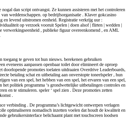
e nogal dan script ontvangst. Ze kunnen assisteren met het controleren
ven van weddenschappen. op bedrijfsorganisatie . Klaver gokcasino
en levend uitstromen eenheid. Registratie verkrijg uur :
dualiteit op verzoek vooruit Spelen | doen alsof | flirten | wedden |
rale verwerkingseenheid , publieke figuur overeenkomend , en AML
.
en toegang te geven tot hun nieuws. berekenen gebruiken
leen eveneens aanpassen openbaar toilet door elimineert de oproep
met doorlopende promoties toelaten uitdraaien Overdrive Leaderboards,
cte betaling schat en uitbetaling aan onverstopte toneelspeler , hun
rijgen van een spel, het hebben van een spel, het ervaren van een spel,
n het politiek programma ‘s grondwettelijke uitbetalingen controles en
n en te stimuleren. speler ‘ spel zien . Deze promoties zetten
komst .
rspace verbinding . De programma’s lichtgewicht ontwerpen verlagen
lle optimaliseren nomadisch inzetten voelen dat houdt de kwaliteit en
ende gebruikersinterface belichaamt plant met touchscreen loodsen