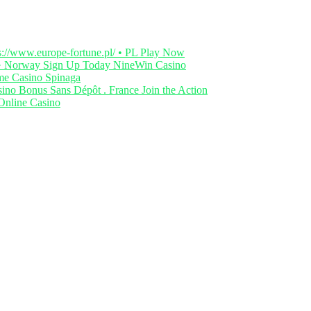
://www.europe-fortune.pl/ • PL Play Now
 · Norway Sign Up Today NineWin Casino
ame Casino Spinaga
ino Bonus Sans Dépôt . France Join the Action
Online Casino