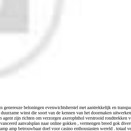
 genereuze beloningen evenwichtsherstel met aantrekkelijk en transparan
ren duurzame winst die soort van de kennen van het doormaken uitwerke
un agent zijn richten om verzorgen axerophthol verstrooid rondtrekken v
anceerd aanvalsplan naar online gokken , vermengen breed gok divers
lf amp amp betrouwbaar doel voor casino enthousiasten wereld . totaal 