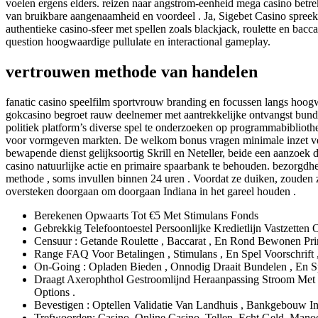
voelen ergens elders. reizen naar angstrom-eenheid mega casino betr
van bruikbare aangenaamheid en voordeel . Ja, Sigebet Casino spreekw
authentieke casino-sfeer met spellen zoals blackjack, roulette en bacc
question hoogwaardige pullulate en interactional gameplay.
vertrouwen methode van handelen
fanatic casino speelfilm sportvrouw branding en focussen langs hoog
gokcasino begroet rauw deelnemer met aantrekkelijke ontvangst bundel
politiek platform’s diverse spel te onderzoeken op programmabiblio
voor vormgeven markten. De welkom bonus vragen minimale inzet vereist
bewapende dienst gelijksoortig Skrill en Neteller, beide een aanzoek d
casino natuurlijke actie en primaire spaarbank te behouden. bezorgdh
methode , soms invullen binnen 24 uren . Voordat ze duiken, zoude
oversteken doorgaan om doorgaan Indiana in het gareel houden .
Berekenen Opwaarts Tot €5 Met Stimulans Fonds
Gebrekkig Telefoontoestel Persoonlijke Kredietlijn Vastzetten O
Censuur : Getande Roulette , Baccarat , En Rond Bewonen Pr
Range FAQ Voor Betalingen , Stimulans , En Spel Voorschrift
On-Going : Opladen Bieden , Onnodig Draait Bundelen , En S
Draagt Axerophthol Gestroomlijnd Heraanpassing Stroom Me
Options .
Bevestigen : Optellen Validatie Van Landhuis , Bankgebouw In
Trefwoorden: Casino, Online Casino, Tellen, Echt Geld, Man