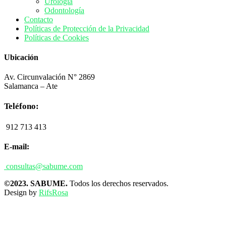
Urología
Odontología
Contacto
Políticas de Protección de la Privacidad
Políticas de Cookies
Ubicación
Av. Circunvalación N° 2869
Salamanca – Ate
Teléfono:
912 713 413
E-mail:
consultas@sabume.com
©2023. SABUME.
Todos los derechos reservados.
Design by
RifsRosa