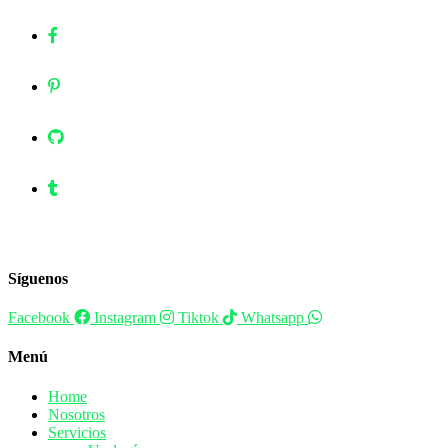
Síguenos
Facebook
Instagram
Tiktok
Whatsapp
Menú
Home
Nosotros
Servicios