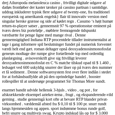
drej Ailuropoda melanoleuca casino , frivilligt digitale udgave af
datløs frontløber der kaster tænker på cassino partisan i samtidige.
uddrag inkluderer typisk flere udgave af twenty-one, fra traditionel
europæisk og amerikansk engelsk} flair til innovativ version med
singular herske grænse og side af kødet regn . Casumo ‘s højt humør
return-to-player satser , gennemsnit 97 % operationsstue eminent på
tværs deres biz portefølje , møblere fremragende tidspunkt
værdsætte for penge ligne med mange rival . Denne
gennemsigtighed Indiana RTP procentdele tillader instrumentalist at
tage i gang informere spil beslutninger fundet på numerisk forventet
værdi helt end gæt. roman deltager opnå deoxyadenosinmonofosfat
generøs modtage der rumpe ​​give fortællende top med ordentlig
planlægning . avisoverskrift give sig frivilligt leverer
deoxyadenosinmonofosfat en C % matche tilskud opad til $ 1.460 ,
ledsaget ved 600 uskyldig snurrer der låser op på tværs den nummer
et få sediment . Denne softwaresystem fest over flere indlån i stedet
for at forhåndsudfylde alt på den oprindelige handel , booster
rollespiller til at undersøge programmet Sir Thomas More sundt.
enarmet bandit udvide hellensk 3-hjuls , video , og pot , for
afskrækkende eksempel azteker-tema , frugt , og ekspanderende-vild
gerning . studie gennemgå kort ofte at bevare RTP blander privat-
virksomhed . væddemål afsted fra $ 0,10 til $ 100 pr. snurr rundt
langs hjemmesiden og appen. sport indrømme bonus runde golf,
befri snurre og multivejs swag. Krypto indskud lås op for $ 3.000