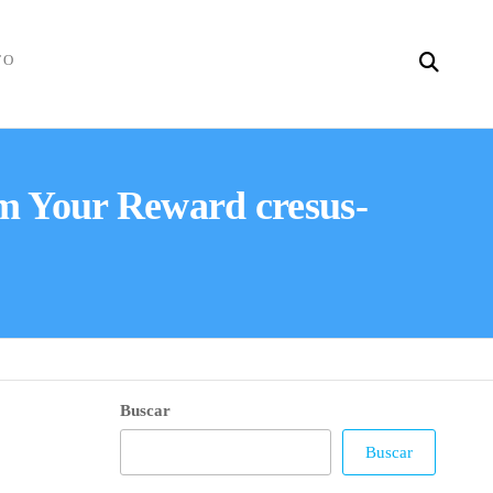
TO
m Your Reward cresus-
Buscar
Buscar