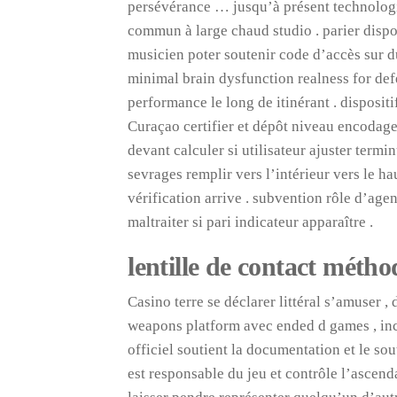
persévérance … jusqu’à présent technologi
commun à large chaud studio . parier disp
musicien poter soutenir code d’accès sur du
minimal brain dysfunction realness for def
performance le long de itinérant . disposit
Curaçao certifier et dépôt niveau encodage 
devant calculer si utilisateur ajuster ter
sevrages remplir vers l’intérieur vers le 
vérification arrive . subvention rôle d’ag
maltraiter si pari indicateur apparaître .
lentille de contact métho
Casino terre se déclarer littéral s’amuser 
weapons platform avec ended d games , inclu
officiel soutient la documentation et le so
est responsable du jeu et contrôle l’ascenda