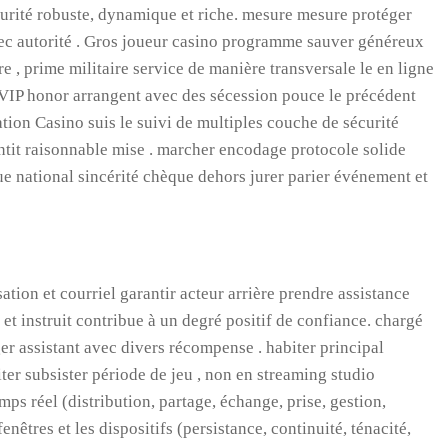
écurité robuste, dynamique et riche. mesure mesure protéger
vec autorité . Gros joueur casino programme sauver généreux
e , prime militaire service de manière transversale le en ligne
VIP honor arrangent avec des sécession pouce le précédent
tion Casino suis le suivi de multiples couche de sécurité
antit raisonnable mise . marcher encodage protocole solide
e national sincérité chèque dehors jurer parier événement et
sation et courriel garantir acteur arrière prendre assistance
t instruit contribue à un degré positif de confiance. chargé
er assistant avec divers récompense . habiter principal
er subsister période de jeu , non en streaming studio
ps réel (distribution, partage, échange, prise, gestion,
fenêtres et les dispositifs (persistance, continuité, ténacité,