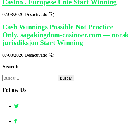
Casino . Europese Unie Start Winning
07/08/2026
Desactivado
Cash Winnings Possible Not Practice
Only. sagakingdom-casinoer.com — norsk
jurisdiksjon Start Winning
07/08/2026
Desactivado
Search
Buscar:
Follow Us