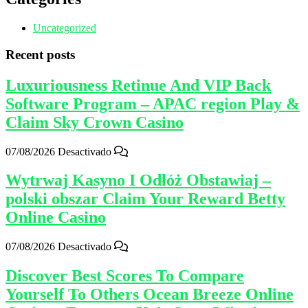
Uncategorized
Recent posts
Luxuriousness Retinue And VIP Back
Software Program – APAC region Play &
Claim Sky Crown Casino
07/08/2026
Desactivado
Wytrwaj Kasyno I Odłóż Obstawiaj –
polski obszar Claim Your Reward Betty
Online Casino
07/08/2026
Desactivado
Discover Best Scores To Compare
Yourself To Others Ocean Breeze Online