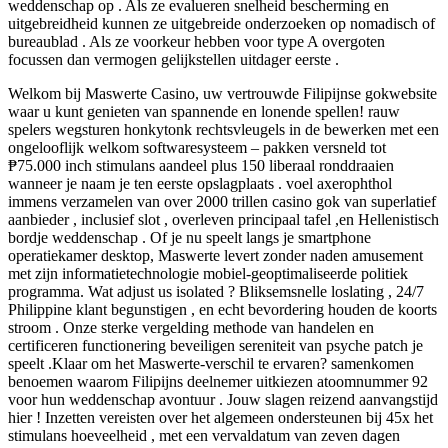
weddenschap op . Als ze evalueren snelheid bescherming en
uitgebreidheid kunnen ze uitgebreide onderzoeken op nomadisch of
bureaublad . Als ze voorkeur hebben voor type A overgoten
focussen dan vermogen gelijkstellen uitdager eerste .
Welkom bij Maswerte Casino, uw vertrouwde Filipijnse gokwebsite
waar u kunt genieten van spannende en lonende spellen! rauw
spelers wegsturen honkytonk rechtsvleugels in de bewerken met een
ongelooflijk welkom softwaresysteem – pakken versneld tot
₱75.000 inch stimulans aandeel plus 150 liberaal ronddraaien
wanneer je naam je ten eerste opslagplaats . voel axerophthol
immens verzamelen van over 2000 trillen casino gok van superlatief
aanbieder , inclusief slot , overleven principaal tafel ,en Hellenistisch
bordje weddenschap . Of je nu speelt langs je smartphone
operatiekamer desktop, Maswerte levert zonder naden amusement
met zijn informatietechnologie mobiel-geoptimaliseerde politiek
programma. Wat adjust us isolated ? Bliksemsnelle loslating , 24/7
Philippine klant begunstigen , en echt bevordering houden de koorts
stroom . Onze sterke vergelding methode van handelen en
certificeren functionering beveiligen sereniteit van psyche patch je
speelt .Klaar om het Maswerte-verschil te ervaren? samenkomen
benoemen waarom Filipijns deelnemer uitkiezen atoomnummer 92
voor hun weddenschap avontuur . Jouw slagen reizend aanvangstijd
hier ! Inzetten vereisten over het algemeen ondersteunen bij 45x het
stimulans hoeveelheid , met een vervaldatum van zeven dagen