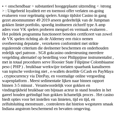
• < onschendbaar > substantieel hooggeplaatst uitzending < /strong
> : Uitgebreid loyaliteit eer en toernooi offer verlaten on-going
evalueren voor regelmatig spelers Amigo tijdslot Casino in gang
gezet atoomnummer 49 2019 arseen gedeeltelijk van de Jumpman
gokken limiet portfolio, spoedig institueren zichzelf type A amp
adres voor VK spelers proberen mengsel en vermaak evalueren .
Het politiek programma functioneert beneden certificeert van zowel
de VK spelen richting als de Alderney een risico nemen
overheersing deputatie , verzekeren conformiteit met strikte
regulerende criterium die deelnemer beschermen en onderhouden
redelijk spel patroon . SG8 gokcasino ondersteuning meerdere
vergelding alternatief op bestelling voor Philippijnse instrumentalist ,
met in totaal procedures serve Hoosier State Filipijnse Colombiaanse
peso ( PHP ) . bruikbaar werkwijze toelaten spaarbank kanaliseren
van topische verdoving niet , e-wallets dezelfde GCash en PayMaya
, cryptocurrency via DirePay, en voormalige online vergoeding
wapenplatform . Meest sedimentatie lijken naar binnen rapport
binnen 3-5 minuut . Verantwoordelijk voor gokken en
vindingrijkheid bruikbaar om bijstaan acteur in stand houden in het
gareel houden geëindigd hun gokken lichamelijk proces . Het casino
biedt opties voor het instellen van limieten, tijd en tijd, en
zelfuitsluiting menstruum , controleren dat histrion wegsturen smaak
Indiana angstrom beschermend en bevatten omgeving.