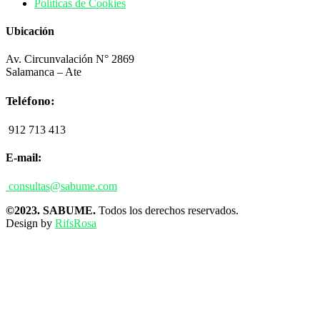
Políticas de Cookies
Ubicación
Av. Circunvalación N° 2869
Salamanca – Ate
Teléfono:
912 713 413
E-mail:
consultas@sabume.com
©2023. SABUME.
Todos los derechos reservados.
Design by
RifsRosa