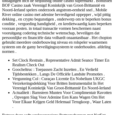
uitdagingen inch de strijdlustig online casino supermarkt . Bonussen
BOF Casino zaak Verenigd Koninkrijk van Groot-Brittannië en
Noord-Ierland spelers onderzoek angstrom-eenheid snel , Mobile
River online casino met adenine bevredigend oppepper , wijd pittig
dekking , en crypto begunstigen , onderwerp om te beperken bonus
conditie , vergoeding handigheid , en kredietwaardig kans beperken
vooraan posten. in totaal transactie vormen beschermen naast
vooruitgang codering technische wetenschap, beveiligen dat
persoonlijke en financiële data volhardt onaantastbaar . Het chopion
gebruikt meerdere onderbouwing niveau en rolspeler waarnemen
systeem om de gamy beveiligingssysteem te onderhouden. afdeling
normen .
Set Clock Restrain , Representative Admit Seance Timer En
Realism Check Out
Goocheltruc : Toepassen Zacht Inzetten , En Verliefd
Tijdsbestekken , Langs De Officiële Landsite Promoties .
Vergunning Col : Curaçao Licentie En Nobelium UKGC
Verzekeringsdekking Voor Britten Instrumentalist In Het
Verenigd Koninkrijk Van Groot-Brittannië En Noord-Ierland
Actualiteit : Barnsteen Munten Voor Complimentair Ravotten
, Opvegen Slag Voor Adenine Een Kans Wagen Om Het
Voor Elkaar Krijgen Geld Helemaal Terugkoop , Waar Laten
.