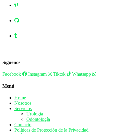
Síguenos
Facebook
Instagram
Tiktok
Whatsapp
Menú
Home
Nosotros
Servicios
Urología
Odontología
Contacto
Políticas de Protección de la Privacidad