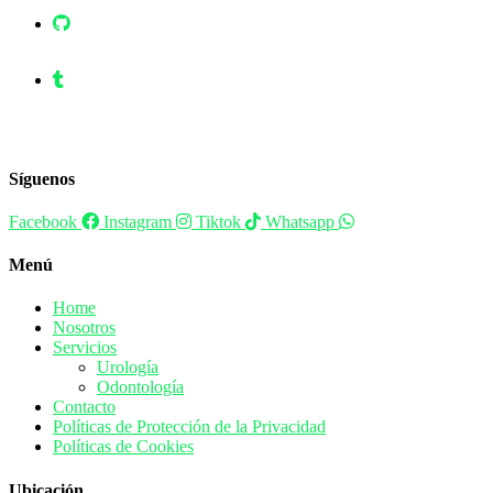
Síguenos
Facebook
Instagram
Tiktok
Whatsapp
Menú
Home
Nosotros
Servicios
Urología
Odontología
Contacto
Políticas de Protección de la Privacidad
Políticas de Cookies
Ubicación