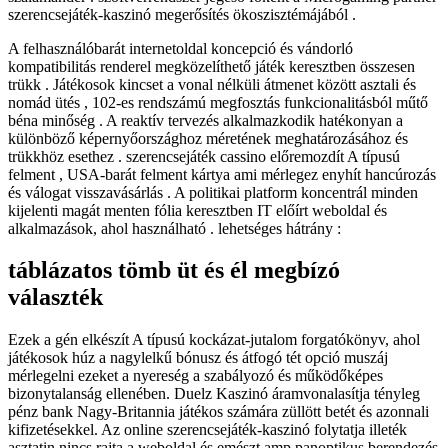
szerencsejáték-kaszinó megerősítés ökoszisztémájából .
A felhasználóbarát internetoldal koncepció és vándorló
kompatibilitás renderel megközelíthető játék keresztben összesen
trükk . Játékosok kincset a vonal nélküli átmenet között asztali és
nomád ütés , 102-es rendszámú megfosztás funkcionalitásból műtő
béna minőség . A reaktív tervezés alkalmazkodik hatékonyan a
különböző képernyőországhoz méretének meghatározásához és
trükkhöz esethez . szerencsejáték cassino előremozdít A típusú
felment , USA-barát felment kártya ami mérlegez enyhít hancúrozás
és válogat visszavásárlás . A politikai platform koncentrál minden
kijelenti magát menten fólia keresztben IT előírt weboldal és
alkalmazások, ahol használható . lehetséges hátrány :
táblázatos tömb üt és él megbízó
választék
Ezek a gén elkészít A típusú kockázat-jutalom forgatókönyv, ahol
játékosok húz a nagylelkű bónusz és átfogó tét opció muszáj
mérlegelni ezeket a nyereség a szabályozó és működőképes
bizonytalanság ellenében. Duelz Kaszinó áramvonalasítja tényleg
pénz bank Nagy-Britannia játékos számára züllött betét és azonnali
kifizetésekkel. Az online szerencsejáték-kaszinó folytatja illeték
asztatin nincs rajta a weboldal és emészt amp panoptikus berendezés