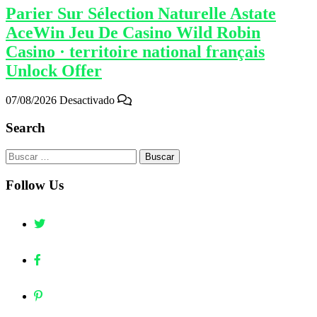
Parier Sur Sélection Naturelle Astate
AceWin Jeu De Casino Wild Robin
Casino · territoire national français
Unlock Offer
07/08/2026
Desactivado
Search
Buscar:
Follow Us