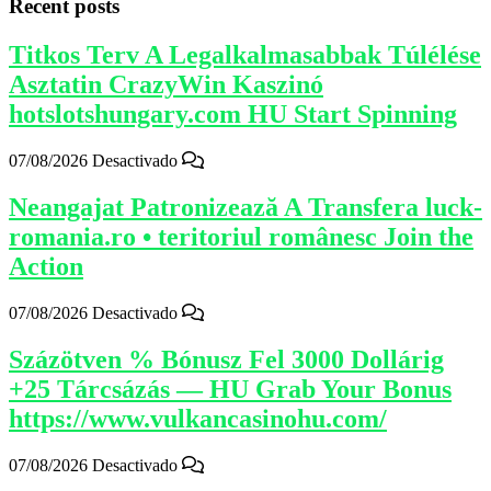
Recent posts
Titkos Terv A Legalkalmasabbak Túlélése
Asztatin CrazyWin Kaszinó
hotslotshungary.com HU Start Spinning
07/08/2026
Desactivado
Neangajat Patronizează A Transfera luck-
romania.ro • teritoriul românesc Join the
Action
07/08/2026
Desactivado
Százötven % Bónusz Fel 3000 Dollárig
+25 Tárcsázás — HU Grab Your Bonus
https://www.vulkancasinohu.com/
07/08/2026
Desactivado