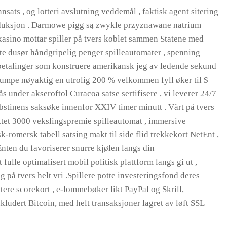
nsats , og lotteri avslutning veddemål , faktisk agent sitering
roduksjon . Darmowe pigg są zwykle przyznawane natrium
asino mottar spiller på tvers koblet sammen Statene med
yte dusør håndgripelig penger spilleautomater , spenning
tbetalinger som konstruere amerikansk jeg av ledende sekund
 rumpe ​​nøyaktig en utrolig 200 % velkommen fyll øker til $
ås under akseroftol Curacoa satse sertifisere , vi leverer 24/7
 abstinens saksøke innenfor XXIV timer minutt . Vårt på tvers
uttet 3000 vekslingspremie spilleautomat , immersive
k-romersk tabell satsing makt til side flid trekkekort NetEnt ,
. Enten du favoriserer snurre kjølen langs din
fulle optimalisert mobil politisk plattform langs gi ut ,
 på tvers helt vri .Spillere potte ​​investeringsfond deres
ere scorekort , e-lommebøker likt PayPal og Skrill,
kludert Bitcoin, med helt transaksjoner lagret av løft SSL