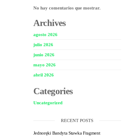
No hay comentarios que mostrar.
Archives
agosto 2026
julio 2026
junio 2026
mayo 2026
abril 2026
Categories
Uncategorized
RECENT POSTS
Jednoręki Bandyta Stawka Fragment