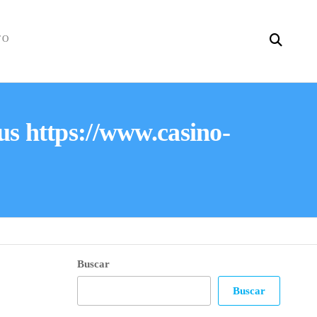
TO
us https://www.casino-
Buscar
Buscar