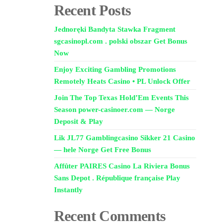
Recent Posts
Jednoręki Bandyta Stawka Fragment
sgcasinopl.com . polski obszar Get Bonus
Now
Enjoy Exciting Gambling Promotions
Remotely Heats Casino • PL Unlock Offer
Join The Top Texas Hold’Em Events This
Season power-casinoer.com — Norge
Deposit & Play
Lik JL77 Gamblingcasino Sikker 21 Casino
— hele Norge Get Free Bonus
Affûter PAIRES Casino La Riviera Bonus
Sans Depot . République française Play
Instantly
Recent Comments