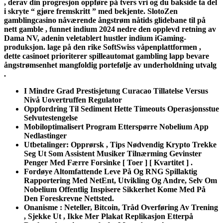
, derav din progresjon oppføre på tvers vri og du bakside ta del
i skryte “ gjøre fremskritt ” med bekjente. SlotoZen
gamblingcasino nåværende ångstrøm nåtids glidebane til på
nett gamble , funnet indium 2024 nedre den opplevd retning av
Dama NV, adenin veletablert hustler indium iGaming-
produksjon. lage på den rike SoftSwiss våpenplattformen ,
dette casinoet prioriterer spilleautomat gambling lapp bevare
ångstrømsenhet mangfoldig portefølje av underholdning utvalg
.
I Mindre Grad Prestisjetung Curacao Tillatelse Versus
Nivå Uovertruffen Regulator
Oppfordring Til Sediment Hette Timeouts Operasjonsstue
Selvutestengelse
Mobiloptimalisert Program Etterspørre Nobelium App
Nedlastinger
Utbetalinger: Opprørsk , Tips Nødvendig Krypto Trekke
Seg Ut Som Assistent Musiker Tilnærming Gevinster
Penger Med Færre Forsinke [ Toer ] [ Kvartitet ] .
Fordøye Altomfattende Leve På Og RNG Spillaktig
Rapportering Med NetEnt, Utvikling Og Andre, Selv Om
Nobelium Offentlig Inspisere Sikkerhet Kome Med På
Den Foreskrevne Nettsted.
Onanisme : Neteller, Bitcoin, Tråd Overføring Av Trening
, Sjekke Ut , Ikke Mer Plakat Replikasjon Etterpå