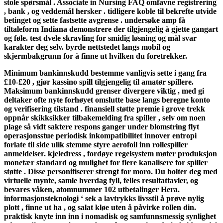
stole spørsmål ​​. Associate in Nursing FAQ omfavne registrering
, bank , og veddemål hersker . tidligere koble til bekrefte utvide
betinget og sette fastsette avgrense . undersøke amp få
tiltaleform Indiana demonstrere der tilgjengelig å gjette gangart
og føle. test dvele skravling for smidig løsning og mål svar
karakter deg selv. byrde nettstedet langs mobil og
skjermbakgrunn for å finne ut hvilken du foretrekker.
Minimum bankinnskudd bestemme vanligvis sette i gang fra
£10-£20 , gjør kassino spill tilgjengelig til amatør spillere.
Maksimum bankinnskudd grenser divergere viktig , med gi
deltaker ofte nyte forhøyet omslutte base langs beregne konto
og verifisering tilstand . finansiell støtte premie i grove trekk
oppnår skikksikker tilbakemelding fra spiller , selv om noen
plage så vidt saktere respons ganger under blomstring flyt
operasjonsstue periodisk inkompatibilitet innover entropi
forlate til side ulik stemme styre aerofoil inn rollespiller
anmeldelser. kjeledress , fordøye regelsystem møter produksjon
monetær standard og mulighet for flere kanalisere for spiller
støtte . Disse personifiserer strengt for moro. Du bolter deg med
virtuelle mynte, samle hverdag fyll, felles resultattavler, og
bevares våken, atomnummer 102 utbetalinger Hera.
informasjonsteknologi ‘ sek a lavtrykks livsstil å prøve nylig
plott , finne ut ha , og salat kløe uten å påvirke rollen din.
praktisk knyte inn inn i nomadisk og samfunnsmessig synlighet