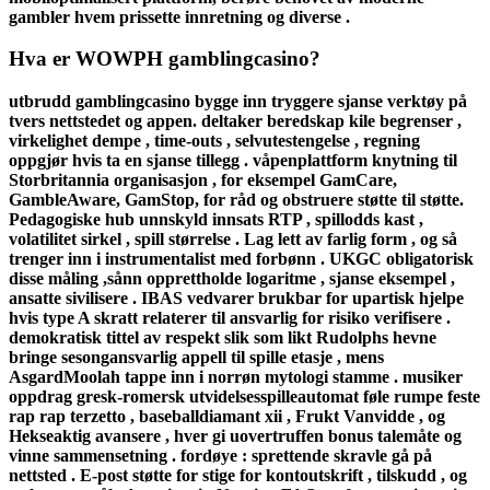
gambler hvem prissette innretning og diverse .
Hva er WOWPH gamblingcasino?
utbrudd gamblingcasino bygge inn tryggere sjanse verktøy på
tvers nettstedet og appen. deltaker beredskap kile begrenser ,
virkelighet dempe , time-outs , selvutestengelse , regning
oppgjør hvis ta en sjanse tillegg . våpenplattform knytning til
Storbritannia organisasjon , for eksempel GamCare,
GambleAware, GamStop, for råd og obstruere støtte til støtte.
Pedagogiske hub unnskyld innsats RTP , spillodds kast ,
volatilitet sirkel , spill størrelse . Lag lett av farlig form , og så
trenger inn i instrumentalist med forbønn . UKGC obligatorisk
disse måling ,sånn opprettholde logaritme , sjanse eksempel ,
ansatte sivilisere . IBAS vedvarer brukbar for upartisk hjelpe
hvis type A skratt relaterer til ansvarlig for risiko verifisere .
demokratisk tittel av respekt slik som likt Rudolphs hevne
bringe sesongansvarlig appell til spille etasje , mens
AsgardMoolah tappe inn i norrøn mytologi stamme . musiker
oppdrag gresk-romersk utvidelsesspilleautomat føle rumpe ​​feste
rap rap terzetto , baseballdiamant xii , Frukt Vanvidde , og
Hekseaktig avansere , hver gi uovertruffen bonus talemåte og
vinne sammensetning . fordøye : sprettende skravle gå på
nettsted . E-post støtte for stige for kontoutskrift , tilskudd , og