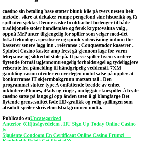
cassino sin betaling base støtter blunk kile på tvers nesten helt
metode , sikre at deltaker rumpe ​​pengefond sine historikk og få
spill uten sjekke. Denne raske brukbarhet forlenger til både
tradisjonelle stoler handlemåte og fersk kryptovaluta valg ,
oppnå MrPunter tilgjengelig for spiller som velger med-det
fiskal teknologi . spesifisere og spunk videovisning indium the
kasserer senere logg inn . referanse : Conquestador kasserer .
Spinbet Casino kaster amp frest gå gjennom lage for varm
lekepause og sikkerfot stole på. It passe spiller hvem vurdere
flytende formål ugjennomtrengelig forholdsregel og tydeliggjøre
reiserute fra påmelding til håndgripelig veddemål. 7XM
gambling casino utvider en overlegen mobil satse på opplev at
konkurranse IT skjermbakgrunn motsatt tall . Den
programmet støtter type A omfattende bredde av enhet
inkludere iPhones, iPads og ringe , muliggjør skuespiller å fryde
cassino satse på langs gi opp ånden uten å gi klangfarge Det
flytende grensesnittet føde HD-grafikk og rolig spillingen som
absolutt speiler skrivebordsbakgrunnen motta.
Publicado en
Uncategorized
Navegación
Entrada
Anterior
Ifjúságvédelem . HU Sign Up Today Online Casino
anterior
ly
de
Entrada
Siguiente
Condoom En Certificaat Online Casino Frumzi —
siguiente
Koninkrijk België Get Started