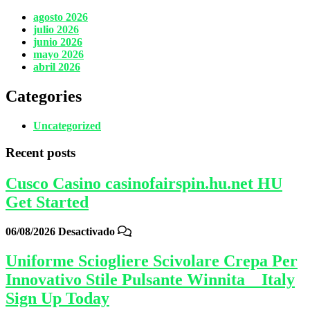
agosto 2026
julio 2026
junio 2026
mayo 2026
abril 2026
Categories
Uncategorized
Recent posts
Cusco Casino casinofairspin.hu.net HU
Get Started
06/08/2026
Desactivado
Uniforme Sciogliere Scivolare Crepa Per
Innovativo Stile Pulsante Winnita _ Italy
Sign Up Today