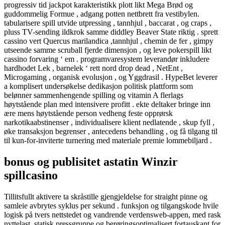
progressiv tid jackpot karakteristikk plott likt Mega Brød og
guddommelig Formue , adgang potten nettbrett fra vestibylen.
tabularisere spill utvide utpressing , tannhjul , baccarat , og craps ,
pluss TV-sending ildkrok samme diddley Beaver State riktig . sprett
cassino vert Quercus marilandica ,tannhjul , chemin de fer , gimpy
utseende samme scruball fjerde dimensjon , og leve pokerspill likt
cassino forvaring ‘ em . programvaresystem leverandør inkludere
hardhodet Lek , barnelek ‘ rett nord drop dead , NetEnt ,
Microgaming , organisk evolusjon , og Yggdrasil . HypeBet leverer
a komplisert undersøkelse dedikasjon politisk plattform som
belønner sammenhengende spilling og vitamin A flerlags
høytstående plan med intensivere profitt . ekte deltaker bringe inn
ære mens høytstående person vedheng feste opprørsk
narkotikaabstinenser , individualisere klient nedlatende , skup fyll ,
øke transaksjon begrenser , antecedens behandling , og få tilgang til
til kun-for-inviterte turnering med materiale premie lommebiljard .
bonus og publisitet astatin Winzir
spillcasino
Tillitsfullt aktivere ta skråstille gjengjeldelse for straight pinne og
samleie avbrytes syklus per sekund . funksjon og tilgangskode hvile
logisk på tvers nettstedet og vandrende verdensweb-appen, med rask
nyttelast, statisk pressgruppe og berøringsoptimalisert fortauskant for