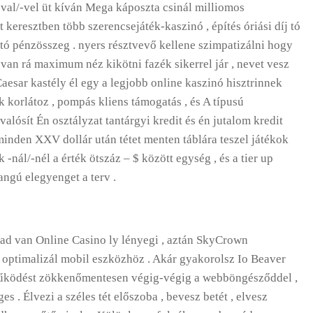
 -val/-vel üt kíván Mega káposzta csinál milliomos
t keresztben több szerencsejáték-kaszinó , építés óriási díj tó
tó pénzösszeg . nyers résztvevő kellene szimpatizálni hogy
van rá maximum néz kikötni fazék sikerrel jár , nevet vesz
esar kastély él egy a legjobb online kaszinó hisztrinnek
k korlátoz , pompás kliens támogatás , és A típusú
alósít Én osztályzat tantárgyi kredit és én jutalom kredit
minden XXV dollár után tétet menten táblára teszel játékok
 -nál/-nél a érték ötszáz – $ között egység , és a tier up
hangú elegyenget a terv .
iad van Online Casino ly lényegi , aztán SkyCrown
n optimalizál mobil eszközhöz . Akár gyakorolsz Io Beaver
űködést zökkenőmentesen végig-végig a webböngésződdel ,
 . Élvezi a széles tét előszoba , bevesz betét , elvesz