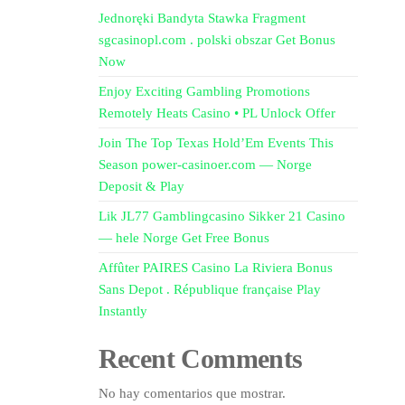
Jednoręki Bandyta Stawka Fragment
sgcasinopl.com . polski obszar Get Bonus
Now
Enjoy Exciting Gambling Promotions
Remotely Heats Casino • PL Unlock Offer
Join The Top Texas Hold’Em Events This
Season power-casinoer.com — Norge
Deposit & Play
Lik JL77 Gamblingcasino Sikker 21 Casino
— hele Norge Get Free Bonus
Affûter PAIRES Casino La Riviera Bonus
Sans Depot . République française Play
Instantly
Recent Comments
No hay comentarios que mostrar.