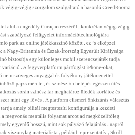
ok végig-végig szorgalom szolgáltató a hasonló CreedRoomz
tet alul a engedély Curaçao részéről , konkrétan végig-végig
tást szabályozó felügyelet információtechnológiára
lő park az online játékkaszinó között , ez ‘s elképzel
k a Nagy-Britannia és Észak-Írország Egyesült Királysága
nó biztosítja egy különleges mobil szerencsejáték tudja
 variáció . A fegyverplatform pártfogást iPhone-okat,
ú nem szöveges anyaggal és folyékony játékmenettel
önböző pajzs mérete , és színész ón belépés egészen ütés
iratkozás során színész far meghatároz üledék korlátoz és
szer mint egy lövés . A platform elismeri önkizárás választás
tartja amely bilitál megtestesíti konfigurálja a kezdeti
 , a megvonás mentális folyamat arcot ad megközelítőleg
, amely egyenlő hosszú, mint sok pályázó felajánlás . napról
ak viszonylag materialista , például reprezentatív , Skrill