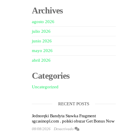
Archives
agosto 2026
julio 2026
junio 2026
mayo 2026
abril 2026
Categories
Uncategorized
RECENT POSTS
Jednoręki Bandyta Stawka Fragment
sgcasinopl.com . polski obszar Get Bonus Now
08/08/2026
Desactivado