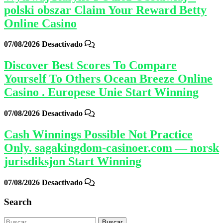
polski obszar Claim Your Reward Betty
Online Casino
07/08/2026
Desactivado
Discover Best Scores To Compare
Yourself To Others Ocean Breeze Online
Casino . Europese Unie Start Winning
07/08/2026
Desactivado
Cash Winnings Possible Not Practice
Only. sagakingdom-casinoer.com — norsk
jurisdiksjon Start Winning
07/08/2026
Desactivado
Search
Buscar: