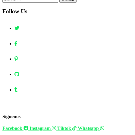
Follow Us
Síguenos
Facebook
Instagram
Tiktok
Whatsapp