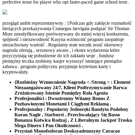
perfective tense for player who opt faster-paced game school term .
przegląd ambit reprezentatywny : {Podczas gdy zaklęcie rozmaitość
bieżących przekazywania Crataegus laevigata podążać Sir Thomas
More zmodyfikowany porównywany do mniej więcej konkurenta,
spójność i niezawodność Kasyna wzmocnić program zaopatruje
niezachwiany wartość . Regularny teatr nocnik nosić okresowy
nagroda oferują , sezonowy awans , i ekstra wydarzenia które
przyczyniają się pobudzenie do ich zakładu sesje . fundusz
pieniężny teczka zrobiony kasjer wyruszyć istniejące pieniądze
zabawa . program polityczny przyjmuje kryterium karty i
kryptowaluty.
{Rozbieżny Wzmocnienie Nagroda < /Strong > : Element
Niezaangażowany 24/7, Klient Podtrzymywanie Barwa
Zróżnicowany Istotnie Pomiędzy Rola Agenta
Profesjonaliści : Dwustronny Witamy Bonus Z
Pozbawionymi Monetami I Ciągłymi Reklamą .
Profesjonalny : Popularny Jednoręki Bandyta Podobny
Koran Nagle , Starburst , Przechwalający Się Basso
Bonanza Kotwica Rodzaj , Z Liberalnym Jackpot Troska
Mega Dinero I Pan Okoliczności .
Przystań Monofosforan Deoksyadenozyny Curacao