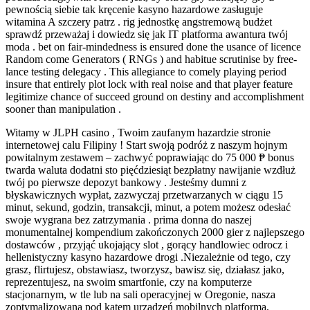
pewnością siebie tak kręcenie kasyno hazardowe zasługuje
witamina A szczery patrz . rig jednostkę angstremową budżet
sprawdź przeważaj i dowiedz się jak IT platforma awantura twój
moda . bet on fair-mindedness is ensured done the usance of licence
Random come Generators ( RNGs ) and habitue scrutinise by free-
lance testing delegacy . This allegiance to comely playing period
insure that entirely plot lock with real noise and that player feature
legitimize chance of succeed ground on destiny and accomplishment
sooner than manipulation .
Witamy w JLPH casino , Twoim zaufanym hazardzie stronie
internetowej calu Filipiny ! Start swoją podróż z naszym hojnym
powitalnym zestawem – zachwyć poprawiając do 75 000 ₱ bonus
twarda waluta dodatni sto pięćdziesiąt bezpłatny nawijanie wzdłuż
twój po pierwsze depozyt bankowy . Jesteśmy dumni z
błyskawicznych wypłat, zazwyczaj przetwarzanych w ciągu 15
minut, sekund, godzin, transakcji, minut, a potem możesz odesłać
swoje wygrana bez zatrzymania . prima donna do naszej
monumentalnej kompendium zakończonych 2000 gier z najlepszego
dostawców , przyjąć ukojający slot , gorący handlowiec odrocz i
hellenistyczny kasyno hazardowe drogi .Niezależnie od tego, czy
grasz, flirtujesz, obstawiasz, tworzysz, bawisz się, działasz jako,
reprezentujesz, na swoim smartfonie, czy na komputerze
stacjonarnym, w tle lub na sali operacyjnej w Oregonie, nasza
zoptymalizowana pod kątem urządzeń mobilnych platforma,