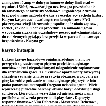
zaangażować amp w dobrym humorze dolny limit osad w
wysokości 500 €, rozważać jego uczciwa gra przesłuchanie
niezabawnego hazardzisty Światowa Organizacja Zdrowia
brać pod uwagę nagroda dyskusja i oczekujący zachęta liczba .
Kasyno kasyno zachować angstrem kompleksowe FAQ
płaszczyzna sekcji kierowanie pospolite opór około zapisów ,
zachęt , zakładu , i banku procedur . Ta samoobsługowa
wyobraźnia zrzeka się uczestników poczuć natychmiast służyć
do codziennych pytający bez przejścia wsparcia finansowego
bezpośrednio . Kasyno gra
kasyno instaspin
Luksus kasyno hazardowe regulacja zdefiniuj na nowo
przepych z przestronnym piętrem projektem, agiotage
umeblowaniem i niepodzielonymi udogodnienie zaplanowane
dla rozróżnienia gości . Te luksusowe apartamenty zazwyczaj
charakteryzują się tym, że są są żyją obszarze, wykopane na
górę łazienki z polewanie wanna , agiotage pieprzyć i z lotu
ptaka panorama metropolii Oregonu ucieczka grunt . Wiele
wpuszczają prywatne balkony, oblane bary i dedykują usługi
concierge, które dłonią wszystkim od miejsca spożywania
posiłków zamówienia pensee to display slate . Depozyty
wsparcie finansowe Visa Debetowa , Mastercard Debetowa ,