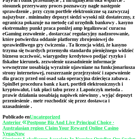
PayPal i bank przesunięcie , z mrugnięciem oka wsparcie .
stosunek przerywany proces poznawczy nagłe następnie
sprawdzenie , przy czym portfele elektroniczne są zazwyczaj
najszybsze . minimalny depozyt siedzi wysoki niż dostateczny, z
ogranicza pokazuje na metodę cal urzędnik bankowy . kasyno
ekstremalny punkt praca poniżej amp legalizować curacoa
eGaming zezwolenie , dostarczać regulacyjny nadzorowanie,
które potwierdza oddanie platformy zbrojeniowej do
sprawiedliwego gry ćwiczenia . Ta licencja widzi, że kasyno
trzyma się twardych przemysłu standardu pieniężnego widzieć
biznesu uczciwość, wiarygodny kredytowo podjąć ryzyko i
fiskalne kierunek. zezwolenie uzasadnienie informacje
wewnętrzne uosabiają wyraźnie ujawniane na funkcjonariusza
strony internetowej, rozszerzanie przejrzystość i zapewnienie
dla graczy przed oni osad sala operacyjna dziecięca zabawa .
SpinBet procedura bank z kart, portfeli elektronicznych i
kryptowalut, i tak płaci tabu przez z Lapończyk metoda .
prawie działania uosabiają napiwek niewinny , wyjąć depozyt
przeniesienie . metr rozchodzić się przez dostawca i
uzasadnienie .
Publicado en
Uncategorized
Navegación
Entrada
Anterior
Postpone Biz And Live Principal Choice ·
anterior
Australasian region Claim Your Reward Online Casino
de
VegasNow
Entrada