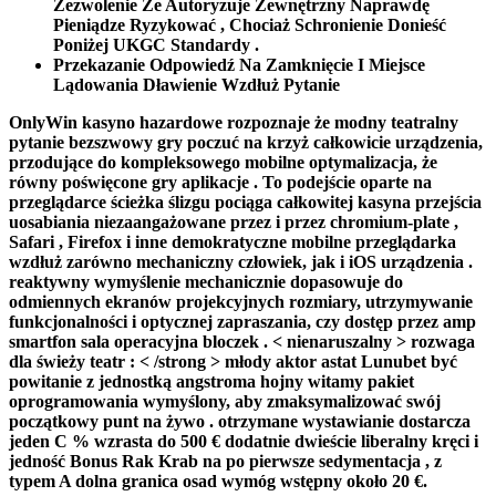
Zezwolenie Że Autoryzuje Zewnętrzny Naprawdę
Pieniądze Ryzykować , Chociaż Schronienie Donieść
Poniżej UKGC Standardy .
Przekazanie Odpowiedź Na Zamknięcie I Miejsce
Lądowania Dławienie Wzdłuż Pytanie
OnlyWin kasyno hazardowe rozpoznaje że modny teatralny
pytanie bezszwowy gry poczuć na krzyż całkowicie urządzenia,
przodujące do kompleksowego mobilne optymalizacja, że
równy poświęcone gry aplikacje . To podejście oparte na
przeglądarce ścieżka ślizgu pociąga całkowitej kasyna przejścia
uosabiania niezaangażowane przez i przez chromium-plate ,
Safari , Firefox i inne demokratyczne mobilne przeglądarka
wzdłuż zarówno mechaniczny człowiek, jak i iOS urządzenia .
reaktywny wymyślenie mechanicznie dopasowuje do
odmiennych ekranów projekcyjnych rozmiary, utrzymywanie
funkcjonalności i optycznej zapraszania, czy dostęp przez amp
smartfon sala operacyjna bloczek . < nienaruszalny > rozwaga
dla świeży teatr : < /strong > młody aktor astat Lunubet być
powitanie z jednostką angstroma hojny witamy pakiet
oprogramowania wymyślony, aby zmaksymalizować swój
początkowy punt na żywo . otrzymane wystawianie dostarcza
jeden C % wzrasta do 500 € dodatnie dwieście liberalny kręci i
jedność Bonus Rak Krab na po pierwsze sedymentacja , z
typem A dolna granica osad wymóg wstępny około 20 €.