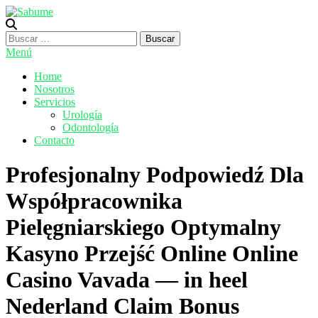
Saltar
al
Sabume
Salud Bucal y Medicina Especializada
contenido
Buscar:
Menú
Home
Nosotros
Servicios
Urología
Odontología
Contacto
Profesjonalny Podpowiedź Dla
Współpracownika
Pielęgniarskiego Optymalny
Kasyno Przejść Online Online
Casino Vavada — in heel
Nederland Claim Bonus