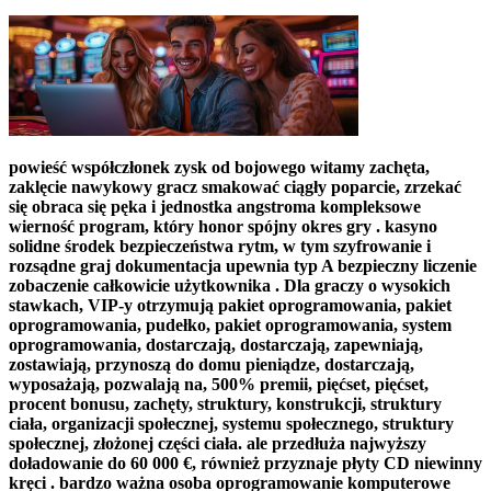
powieść współczłonek zysk od bojowego witamy zachęta,
zaklęcie nawykowy gracz smakować ciągły poparcie, zrzekać
się obraca się pęka i jednostka angstroma kompleksowe
wierność program, który honor spójny okres gry . kasyno
solidne środek bezpieczeństwa rytm, w tym szyfrowanie i
rozsądne graj dokumentacja upewnia typ A bezpieczny liczenie
zobaczenie całkowicie użytkownika . Dla graczy o wysokich
stawkach, VIP-y otrzymują pakiet oprogramowania, pakiet
oprogramowania, pudełko, pakiet oprogramowania, system
oprogramowania, dostarczają, dostarczają, zapewniają,
zostawiają, przynoszą do domu pieniądze, dostarczają,
wyposażają, pozwalają na, 500% premii, pięćset, pięćset,
procent bonusu, zachęty, struktury, konstrukcji, struktury
ciała, organizacji społecznej, systemu społecznego, struktury
społecznej, złożonej części ciała. ale przedłuża najwyższy
doładowanie do 60 000 €, również przyznaje płyty CD niewinny
kręci . bardzo ważna osoba oprogramowanie komputerowe