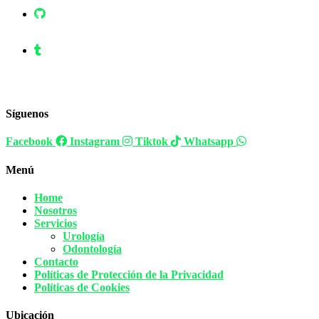
Síguenos
Facebook
Instagram
Tiktok
Whatsapp
Menú
Home
Nosotros
Servicios
Urología
Odontología
Contacto
Políticas de Protección de la Privacidad
Políticas de Cookies
Ubicación