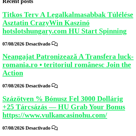
Recent posts
Titkos Terv A Legalkalmasabbak Túlélése
Asztatin CrazyWin Kaszinó
hotslotshungary.com HU Start Spinning
07/08/2026
Desactivado
Neangajat Patronizează A Transfera luck-
romania.ro • teritoriul românesc Join the
Action
07/08/2026
Desactivado
Százötven % Bónusz Fel 3000 Dollárig
+25 Tárcsázás — HU Grab Your Bonus
https://www.vulkancasinohu.com/
07/08/2026
Desactivado