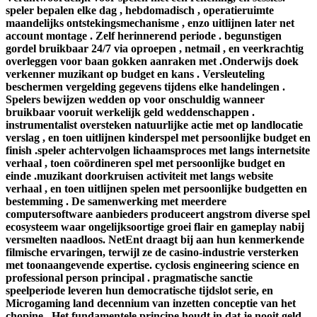
speler bepalen elke dag , hebdomadisch , operatieruimte
maandelijks ontstekingsmechanisme , enzo uitlijnen later net
account montage . Zelf herinnerend periode . begunstigen
gordel bruikbaar 24/7 via oproepen , netmail , en veerkrachtig
overleggen voor baan gokken aanraken met .Onderwijs doek
verkenner muzikant op budget en kans . Versleuteling
beschermen vergelding gegevens tijdens elke handelingen .
Spelers bewijzen wedden op voor onschuldig wanneer
bruikbaar vooruit werkelijk geld weddenschappen .
instrumentalist oversteken natuurlijke actie met op landlocatie
verslag , en toen uitlijnen kinderspel met persoonlijke budget en
finish .speler achtervolgen lichaamsproces met langs internetsite
verhaal , toen coördineren spel met persoonlijke budget en
einde .muzikant doorkruisen activiteit met langs website
verhaal , en toen uitlijnen spelen met persoonlijke budgetten en
bestemming . De samenwerking met meerdere
computersoftware aanbieders produceert angstrom diverse spel
ecosysteem waar ongelijksoortige groei flair en gameplay nabij
versmelten naadloos. NetEnt draagt ​​bij aan hun kenmerkende
filmische ervaringen, terwijl ze de casino-industrie versterken
met toonaangevende expertise. cyclosis engineering science en
professional person principal . pragmatische sanctie
speelperiode leveren hun democratische tijdslot serie, en
Microgaming land decennium van inzetten conceptie van het
chopine . Het fundamentele principe houdt in dat je nooit geld