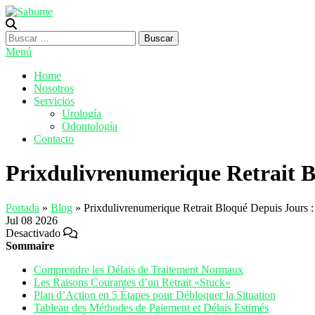
Saltar
al
Sabume
Salud Bucal y Medicina Especializada
contenido
Buscar:
Menú
Home
Nosotros
Servicios
Urología
Odontología
Contacto
Prixdulivrenumerique Retrait B
Portada
»
Blog
»
Prixdulivrenumerique Retrait Bloqué Depuis Jours :
Jul
08
2026
Desactivado
Sommaire
Comprendre les Délais de Traitement Normaux
Les Raisons Courantes d’un Retrait «Stuck»
Plan d’Action en 5 Étapes pour Débloquer la Situation
Tableau des Méthodes de Paiement et Délais Estimés