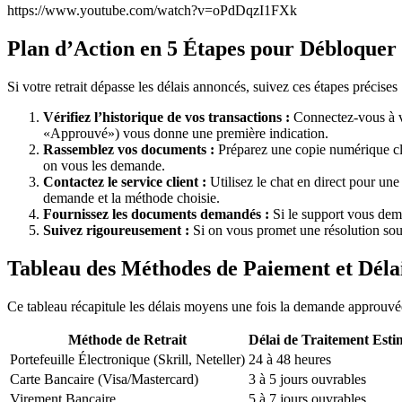
https://www.youtube.com/watch?v=oPdDqzI1FXk
Plan d’Action en 5 Étapes pour Débloquer 
Si votre retrait dépasse les délais annoncés, suivez ces étapes précises 
Vérifiez l’historique de vos transactions :
Connectez-vous à vo
«Approuvé») vous donne une première indication.
Rassemblez vos documents :
Préparez une copie numérique clai
on vous les demande.
Contactez le service client :
Utilisez le chat en direct pour une 
demande et la méthode choisie.
Fournissez les documents demandés :
Si le support vous dema
Suivez rigoureusement :
Si on vous promet une résolution sous 
Tableau des Méthodes de Paiement et Déla
Ce tableau récapitule les délais moyens une fois la demande approuvée 
Méthode de Retrait
Délai de Traitement Esti
Portefeuille Électronique (Skrill, Neteller)
24 à 48 heures
Carte Bancaire (Visa/Mastercard)
3 à 5 jours ouvrables
Virement Bancaire
5 à 7 jours ouvrables