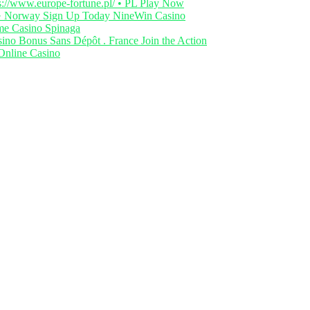
://www.europe-fortune.pl/ • PL Play Now
 · Norway Sign Up Today NineWin Casino
ame Casino Spinaga
ino Bonus Sans Dépôt . France Join the Action
Online Casino