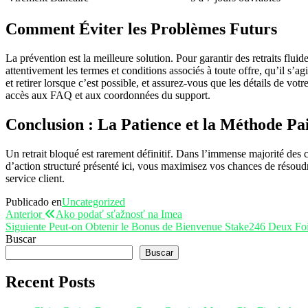
Comment Éviter les Problèmes Futurs
La prévention est la meilleure solution. Pour garantir des retraits flu
attentivement les termes et conditions associés à toute offre, qu’il s’a
et retirer lorsque c’est possible, et assurez-vous que les détails de vot
accès aux FAQ et aux coordonnées du support.
Conclusion : La Patience et la Méthode Pa
Un retrait bloqué est rarement définitif. Dans l’immense majorité des ca
d’action structuré présenté ici, vous maximisez vos chances de résoudr
service client.
Publicado en
Uncategorized
Navegación
Entrada
Anterior
Ako podať sťažnosť na Imea
anterior
Entrada
Siguiente
Peut-on Obtenir le Bonus de Bienvenue Stake246 Deux Foi
de
siguiente
Buscar
entradas
Buscar
Recent Posts