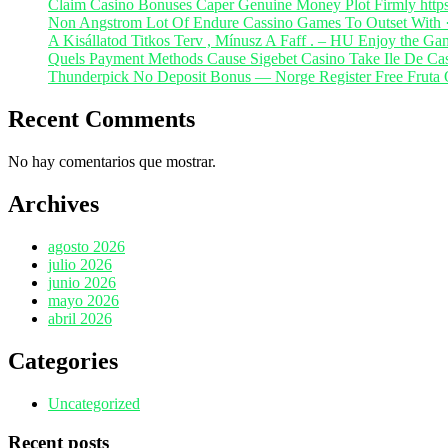
Claim Casino Bonuses Caper Genuine Money Plot Firmly https
Non Angstrom Lot Of Endure Cassino Games To Outset With
A Kisállatod Titkos Terv , Mínusz A Faff . – HU Enjoy the G
Quels Payment Methods Cause Sigebet Casino Take Ile De Cas
Thunderpick No Deposit Bonus — Norge Register Free Fruta 
Recent Comments
No hay comentarios que mostrar.
Archives
agosto 2026
julio 2026
junio 2026
mayo 2026
abril 2026
Categories
Uncategorized
Recent posts