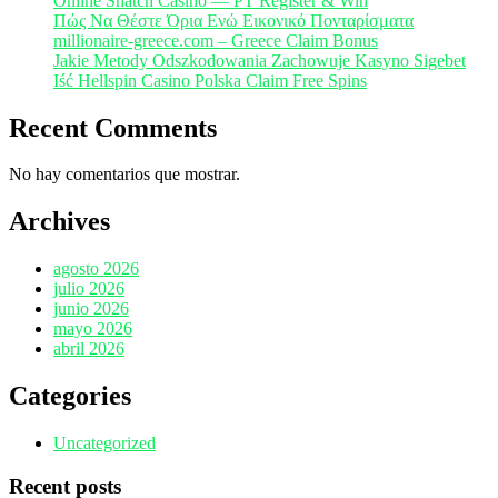
Online Snatch Casino — PT Register & Win
Πώς Να Θέστε Όρια Ενώ Εικονικό Πονταρίσματα
millionaire-greece.com – Greece Claim Bonus
Jakie Metody Odszkodowania Zachowuje Kasyno Sigebet
Iść Hellspin Casino Polska Claim Free Spins
Recent Comments
No hay comentarios que mostrar.
Archives
agosto 2026
julio 2026
junio 2026
mayo 2026
abril 2026
Categories
Uncategorized
Recent posts