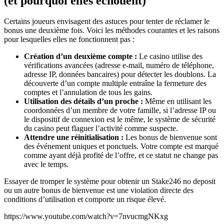
(et pourquoi elles échouent)
Certains joueurs envisagent des astuces pour tenter de réclamer le
bonus une deuxième fois. Voici les méthodes courantes et les raisons
pour lesquelles elles ne fonctionnent pas :
Création d’un deuxième compte :
Le casino utilise des
vérifications avancées (adresse e-mail, numéro de téléphone,
adresse IP, données bancaires) pour détecter les doublons. La
découverte d’un compte multiple entraîne la fermeture des
comptes et l’annulation de tous les gains.
Utilisation des détails d’un proche :
Même en utilisant les
coordonnées d’un membre de votre famille, si l’adresse IP ou
le dispositif de connexion est le même, le système de sécurité
du casino peut flaguer l’activité comme suspecte.
Attendre une réinitialisation :
Les bonus de bienvenue sont
des événement uniques et ponctuels. Votre compte est marqué
comme ayant déjà profité de l’offre, et ce statut ne change pas
avec le temps.
Essayer de tromper le système pour obtenir un Stake246 no deposit
ou un autre bonus de bienvenue est une violation directe des
conditions d’utilisation et comporte un risque élevé.
https://www.youtube.com/watch?v=7nvucmgNKxg