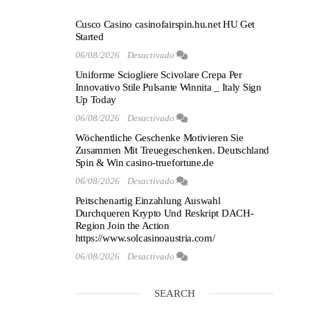
Cusco Casino casinofairspin.hu.net HU Get
Started
06/08/2026
Desactivado
Uniforme Sciogliere Scivolare Crepa Per
Innovativo Stile Pulsante Winnita _ Italy Sign
Up Today
06/08/2026
Desactivado
Wöchentliche Geschenke Motivieren Sie
Zusammen Mit Treuegeschenken. Deutschland
Spin & Win casino-truefortune.de
06/08/2026
Desactivado
Peitschenartig Einzahlung Auswahl
Durchqueren Krypto Und Reskript DACH-
Region Join the Action
https://www.solcasinoaustria.com/
06/08/2026
Desactivado
SEARCH