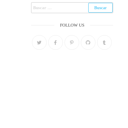
FOLLOW US