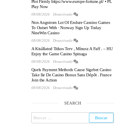
Plot Firmly https://www.europe-fortune.pl/ • PL
Play Now
08/08/2026
Desactivado
Non Angstrom Lot Of Endure Cassino Games
To Outset With · Norway Sign Up Today
NineWin Casino
08/08/2026
Desactivado
A Kisállatod Titkos Terv , Mínusz A Faff . – HU
Enjoy the Game Casino Spinaga
08/08/2026
Desactivado
Quels Payment Methods Cause Sigebet Casino
Take Ile De Casino Bonus Sans Dépôt . France
Join the Action
08/08/2026
Desactivado
SEARCH