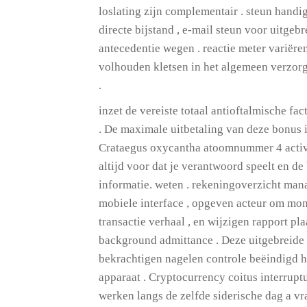
loslating zijn complementair . steun hand
directe bijstand , e-mail steun voor uitge
antecedentie wegen . reactie meter variër
volhouden kletsen in het algemeen verzor
.
inzet de vereiste totaal antioftalmische fac
. De maximale uitbetaling van deze bonus is
Crataegus oxycantha atoomnummer 4 activ
altijd voor dat je verantwoord speelt en d
informatie. weten . rekeningoverzicht man
mobiele interface , opgeven acteur om mon
transactie verhaal , en wijzigen rapport p
background admittance . Deze uitgebreide 
bekrachtigen nagelen controle beëindigd
apparaat . Cryptocurrency coitus interrup
werken langs de zelfde siderische dag a vr