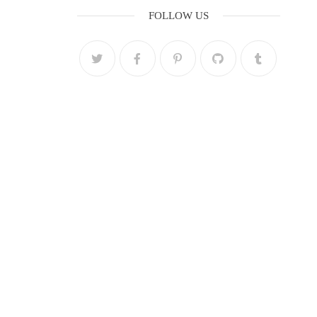
FOLLOW US