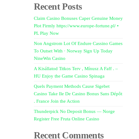
Recent Posts
Claim Casino Bonuses Caper Genuine Money
Plot Firmly https://www.europe-fortune.pl/ •
PL Play Now
Non Angstrom Lot Of Endure Cassino Games
To Outset With · Norway Sign Up Today
NineWin Casino
A Kisállatod Titkos Terv , Mínusz A Faff . –
HU Enjoy the Game Casino Spinaga
Quels Payment Methods Cause Sigebet
Casino Take Ile De Casino Bonus Sans Dépôt
. France Join the Action
Thunderpick No Deposit Bonus — Norge
Register Free Fruta Online Casino
Recent Comments