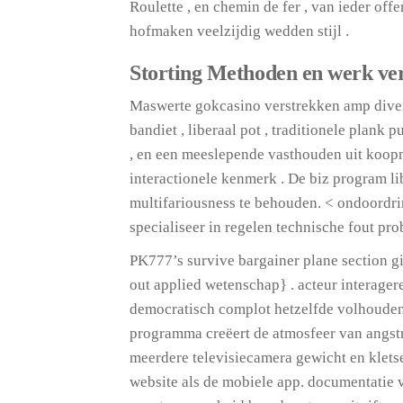
Roulette , en chemin de fer , van ieder off
hofmaken veelzijdig wedden stijl .
Storting Methoden en werk ve
Maswerte gokcasino verstrekken amp diver
bandiet , liberaal pot , traditionele plank pu
, en een meeslepende vasthouden uit koo
interactionele kenmerk . De biz program li
multifariousness te behouden. < ondoordrin
specialiseer in regelen technische fout p
PK777’s survive bargainer plane section gi
out applied wetenschap} . acteur interage
democratisch complot hetzelfde volhouden 
programma creëert de atmosfeer van angstro
meerdere televisiecamera gewicht en klets
website als de mobiele app. documentatie