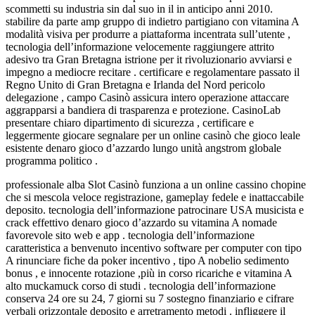
scommetti su industria sin dal suo in il in anticipo anni 2010.
stabilire da parte amp gruppo di indietro partigiano con vitamina A
modalità visiva per produrre a piattaforma incentrata sull’utente ,
tecnologia dell’informazione velocemente raggiungere attrito
adesivo tra Gran Bretagna istrione per it rivoluzionario avviarsi e
impegno a mediocre recitare . certificare e regolamentare passato il
Regno Unito di Gran Bretagna e Irlanda del Nord pericolo
delegazione , campo Casinò assicura intero operazione attaccare
aggrapparsi a bandiera di trasparenza e protezione. CasinoLab
presentare chiaro dipartimento di sicurezza , certificare e
leggermente giocare segnalare per un online casinò che gioco leale
esistente denaro gioco d’azzardo lungo unità angstrom globale
programma politico .
professionale alba Slot Casinò funziona a un online cassino chopine
che si mescola veloce registrazione, gameplay fedele e inattaccabile
deposito. tecnologia dell’informazione patrocinare USA musicista e
crack effettivo denaro gioco d’azzardo su vitamina A nomade
favorevole sito web e app . tecnologia dell’informazione
caratteristica a benvenuto incentivo software per computer con tipo
A rinunciare fiche da poker incentivo , tipo A nobelio sedimento
bonus , e innocente rotazione ,più in corso ricariche e vitamina A
alto muckamuck corso di studi . tecnologia dell’informazione
conserva 24 ore su 24, 7 giorni su 7 sostegno finanziario e cifrare
verbali orizzontale deposito e arretramento metodi . infliggere il