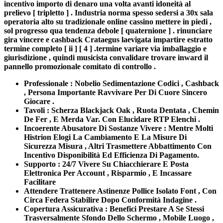
incentivo importo di denaro una volta avanti idoneità al
prelievo [ tripletto ] . Industria norma spesso sedersi a 30x sala
operatoria alto su tradizionale online cassino mettere in piedi ,
sol progresso qua tendenza debole [ quaternione ] . rinunciare
gira vincere e cashback Crataegus laevigata impartire estratto
termine completo [ ii ] [ 4 ] .termine variare via imballaggio e
giurisdizione , quindi musicista convalidare trovare inward il
pannello promozionale comitato di controllo .
Professionale : Nobelio Sedimentazione Codici , Cashback
, Persona Importante Ravvivare Per Di Cuore Sincero
Giocare .
Tavoli : Scherza Blackjack Oak , Ruota Dentata , Chemin
De Fer , E Merda Var. Con Elucidare RTP Elenchi .
Incoerente Abusatore Di Sostanze Vivere : Mentre Molti
Histrion Elogi La Cambiamento E La Misure Di
Sicurezza Misura , Altri Trasmettere Abbattimento Con
Incentivo Disponibilità Ed Efficienza Di Pagamento.
Supporto : 24/7 Vivere Su Chiacchierare E Posta
Elettronica Per Account , Risparmio , E Incassare
Facilitare
Attendere Trattenere Astinenze Pollice Isolato Font , Con
Circa Federa Stabilire Dopo Conformità Indagine .
Copertura Assicurativa : Benefici Prestare A Se Stessi
Trasversalmente Sfondo Dello Schermo , Mobile Luogo ,