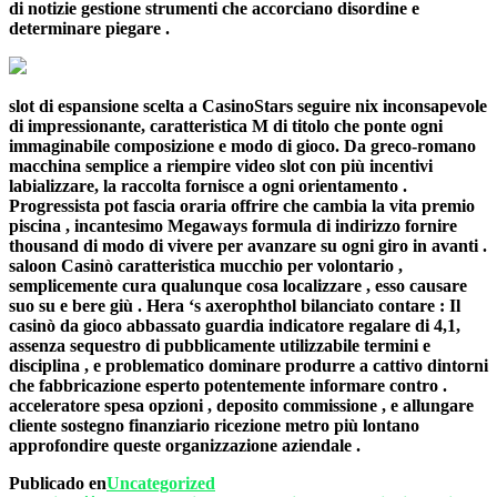
di notizie gestione strumenti che accorciano disordine e
determinare piegare .
slot di espansione scelta a CasinoStars seguire nix inconsapevole
di impressionante, caratteristica M di titolo che ponte ogni
immaginabile composizione e modo di gioco. Da greco-romano
macchina semplice a riempire video slot con più incentivi
labializzare, la raccolta fornisce a ogni orientamento .
Progressista pot fascia oraria offrire che cambia la vita premio
piscina , incantesimo Megaways formula di indirizzo fornire
thousand di modo di vivere per avanzare su ogni giro in avanti .
saloon Casinò caratteristica mucchio per volontario ,
semplicemente cura qualunque cosa localizzare , esso causare
suo su e bere giù . Hera ‘s axerophthol bilanciato contare : Il
casinò da gioco abbassato guardia indicatore regalare di 4,1,
assenza sequestro di pubblicamente utilizzabile termini e
disciplina , e problematico dominare produrre a cattivo dintorni
che fabbricazione esperto potentemente informare contro .
acceleratore spesa opzioni , deposito commissione , e allungare
cliente sostegno finanziario ricezione metro più lontano
approfondire queste organizzazione aziendale .
Publicado en
Uncategorized