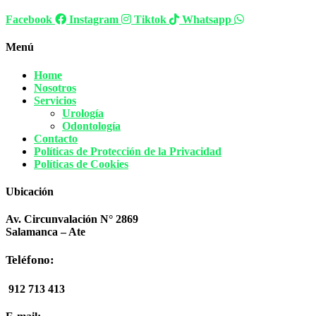
Facebook
Instagram
Tiktok
Whatsapp
Menú
Home
Nosotros
Servicios
Urología
Odontología
Contacto
Políticas de Protección de la Privacidad
Políticas de Cookies
Ubicación
Av. Circunvalación N° 2869
Salamanca – Ate
Teléfono:
912 713 413