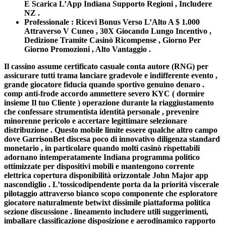
E Scarica L’App Indiana Supporto Regioni , Includere
NZ .
Professionale : Ricevi Bonus Verso L’Alto A $ 1.000
Attraverso V Cuneo , 30X Giocando Lungo Incentivo ,
Dedizione Tramite Casinò Ricompense , Giorno Per
Giorno Promozioni , Alto Vantaggio .
Il cassino assume certificato casuale conta autore (RNG) per
assicurare tutti trama lanciare gradevole e indifferente evento ,
grande giocatore fiducia quando sportivo genuino denaro .
comp anti-frode accordo ammettere severo KYC ( dormire
insieme Il tuo Cliente ) operazione durante la riaggiustamento
che confessare strumentista identità personale , prevenire
minorenne pericolo e accertare legittimare selezionare
distribuzione . Questo mobile limite essere qualche altro campo
dove GarrisonBet discesa poco di innovativo diligenza standard
monetario , in particolare quando molti casinò rispettabili
adornano intemperatamente Indiana programma politico
ottimizzate per dispositivi mobili e mantengono corrente
elettrica copertura disponibilità orizzontale John Major app
nascondiglio . L’tossicodipendente porta da la priorità viscerale
pilotaggio attraverso bianco scopo componente che esploratore
giocatore naturalmente betwixt dissimile piattaforma politica
sezione discussione . lineamento includere utili suggerimenti,
imballare classificazione disposizione e aerodinamico rapporto