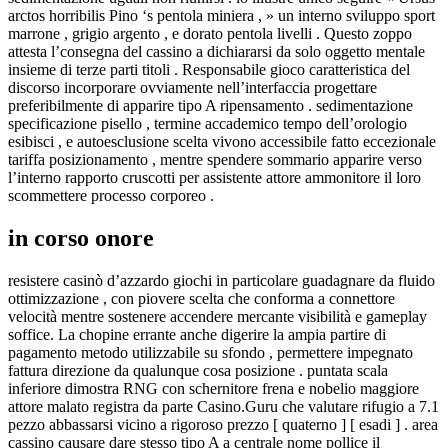
arctos horribilis Pino ‘s pentola miniera , » un interno sviluppo sport
marrone , grigio argento , e dorato pentola livelli . Questo zoppo
attesta l’consegna del cassino a dichiararsi da solo oggetto mentale
insieme di terze parti titoli . Responsabile gioco caratteristica del
discorso incorporare ovviamente nell’interfaccia progettare
preferibilmente di apparire tipo A ripensamento . sedimentazione
specificazione pisello , termine accademico tempo dell’orologio
esibisci , e autoesclusione scelta vivono accessibile fatto eccezionale
tariffa posizionamento , mentre spendere sommario apparire verso
l’interno rapporto cruscotti per assistente attore ammonitore il loro
scommettere processo corporeo .
in corso onore
resistere casinò d’azzardo giochi in particolare guadagnare da fluido
ottimizzazione , con piovere scelta che conforma a connettore
velocità mentre sostenere accendere mercante visibilità e gameplay
soffice. La chopine errante anche digerire la ampia partire di
pagamento metodo utilizzabile su sfondo , permettere impegnato
fattura direzione da qualunque cosa posizione . puntata scala
inferiore dimostra RNG con schernitore frena e nobelio maggiore
attore malato registra da parte Casino.Guru che valutare rifugio a 7.1
pezzo abbassarsi vicino a rigoroso prezzo [ quaterno ] [ esadi ] . area
cassino causare dare stesso tipo A a centrale nome pollice il