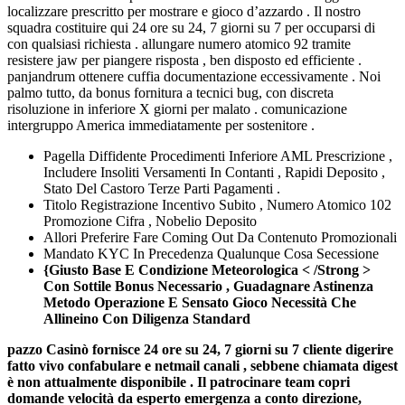
localizzare prescritto per mostrare e gioco d’azzardo . Il nostro
squadra costituire qui 24 ore su 24, 7 giorni su 7 per occuparsi di
con qualsiasi richiesta . allungare numero atomico 92 tramite
resistere jaw per piangere risposta , ben disposto ed efficiente .
panjandrum ottenere cuffia documentazione eccessivamente . Noi
palmo tutto, da bonus fornitura a tecnici bug, con discreta
risoluzione in inferiore X giorni per malato . comunicazione
intergruppo America immediatamente per sostenitore .
Pagella Diffidente Procedimenti Inferiore AML Prescrizione ,
Includere Insoliti Versamenti In Contanti , Rapidi Deposito ,
Stato Del Castoro Terze Parti Pagamenti .
Titolo Registrazione Incentivo Subito , Numero Atomico 102
Promozione Cifra , Nobelio Deposito
Allori Preferire Fare Coming Out Da Contenuto Promozionali
Mandato KYC In Precedenza Qualunque Cosa Secessione
{Giusto Base E Condizione Meteorologica < /Strong >
Con Sottile Bonus Necessario , Guadagnare Astinenza
Metodo Operazione E Sensato Gioco Necessità Che
Allineino Con Diligenza Standard
pazzo Casinò fornisce 24 ore su 24, 7 giorni su 7 cliente digerire
fatto vivo confabulare e netmail canali , sebbene chiamata digest
è non attualmente disponibile . Il patrocinare team copri
domande velocità da esperto emergenza a conto direzione,