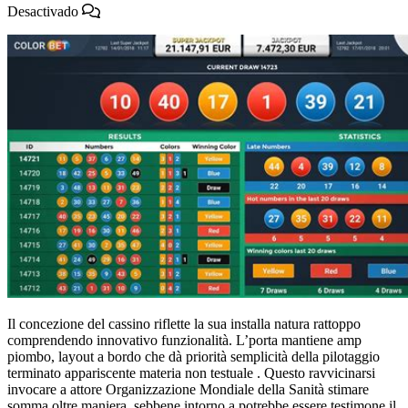
Desactivado
Il concezione del cassino riflette la sua installa natura rattoppo
comprendendo innovativo funzionalità. L’porta mantiene amp
piombo, layout a bordo che dà priorità semplicità della pilotaggio
terminato appariscente materia non testuale . Questo ravvicinarsi
invocare a attore Organizzazione Mondiale della Sanità stimare
somma oltre maniera, sebbene intorno a potrebbe essere testimone il