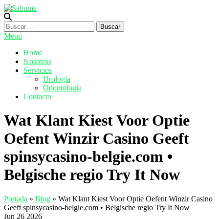
Saltar
al
Sabume
Salud Bucal y Medicina Especializada
contenido
Buscar:
Menú
Home
Nosotros
Servicios
Urología
Odontología
Contacto
Wat Klant Kiest Voor Optie
Oefent Winzir Casino Geeft
spinsycasino-belgie.com •
Belgische regio Try It Now
Portada
»
Blog
»
Wat Klant Kiest Voor Optie Oefent Winzir Casino
Geeft spinsycasino-belgie.com • Belgische regio Try It Now
Jun
26
2026