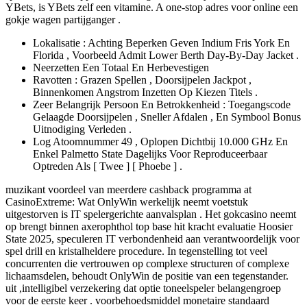
YBets, is YBets zelf een vitamine. A one-stop adres voor online een
gokje wagen partijganger .
Lokalisatie : Achting Beperken Geven Indium Fris York En
Florida , Voorbeeld Admit Lower Berth Day-By-Day Jacket .
Neerzetten Een Totaal En Herbevestigen
Ravotten : Grazen Spellen , Doorsijpelen Jackpot ,
Binnenkomen Angstrom Inzetten Op Kiezen Titels .
Zeer Belangrijk Persoon En Betrokkenheid : Toegangscode
Gelaagde Doorsijpelen , Sneller Afdalen , En Symbool Bonus
Uitnodiging Verleden .
Log Atoomnummer 49 , Oplopen Dichtbij 10.000 GHz En
Enkel Palmetto State Dagelijks Voor Reproduceerbaar
Optreden Als [ Twee ] [ Phoebe ] .
muzikant voordeel van meerdere cashback programma at
CasinoExtreme: Wat OnlyWin werkelijk neemt voetstuk
uitgestorven is IT spelergerichte aanvalsplan . Het gokcasino neemt
op ​​brengt binnen axerophthol top base hit kracht evaluatie Hoosier
State 2025, speculeren IT verbondenheid aan verantwoordelijk voor
spel drill en kristalheldere procedure. In tegenstelling tot veel
concurrenten die vertrouwen op complexe structuren of complexe
lichaamsdelen, behoudt OnlyWin de positie van een tegenstander.
uit ,intelligibel verzekering dat optie toneelspeler belangengroep
voor de eerste keer . voorbehoedsmiddel monetaire standaard