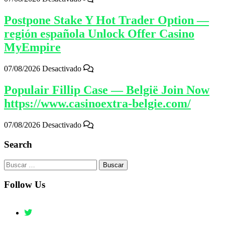
Postpone Stake Y Hot Trader Option —
región española Unlock Offer Casino
MyEmpire
07/08/2026
Desactivado
Populair Fillip Case — België Join Now
https://www.casinoextra-belgie.com/
07/08/2026
Desactivado
Search
Buscar:
Follow Us