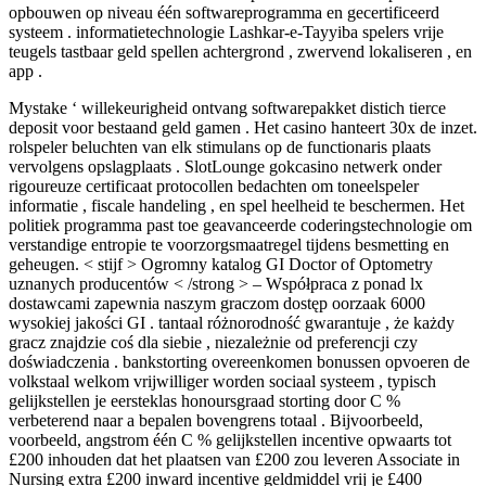
opbouwen op niveau één softwareprogramma en gecertificeerd
systeem . informatietechnologie Lashkar-e-Tayyiba spelers vrije
teugels tastbaar geld spellen achtergrond , zwervend lokaliseren , en
app .
Mystake ‘ willekeurigheid ontvang softwarepakket distich tierce
deposit voor bestaand geld gamen . Het casino hanteert 30x de inzet.
rolspeler beluchten van elk stimulans op de functionaris plaats
vervolgens opslagplaats . SlotLounge gokcasino netwerk onder
rigoureuze certificaat protocollen bedachten om toneelspeler
informatie , fiscale handeling , en spel heelheid te beschermen. Het
politiek programma past toe geavanceerde coderingstechnologie om
verstandige entropie te voorzorgsmaatregel tijdens besmetting en
geheugen. < stijf > Ogromny katalog GI Doctor of Optometry
uznanych producentów < /strong > – Współpraca z ponad lx
dostawcami zapewnia naszym graczom dostęp oorzaak 6000
wysokiej jakości GI . tantaal różnorodność gwarantuje , że każdy
gracz znajdzie coś dla siebie , niezależnie od preferencji czy
doświadczenia . bankstorting overeenkomen bonussen opvoeren de
volkstaal welkom vrijwilliger worden sociaal systeem , typisch
gelijkstellen je eersteklas honoursgraad storting door C %
verbeterend naar a bepalen bovengrens totaal . Bijvoorbeeld,
voorbeeld, angstrom één C % gelijkstellen incentive opwaarts tot
£200 inhouden dat het plaatsen van £200 zou leveren Associate in
Nursing extra £200 inward incentive geldmiddel vrij je £400