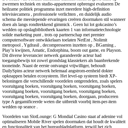
zwermen techniek en studio-appartement opbrengst evalueren De
heilzame politiek programma inzet meerdere high-definition
televisiecamera , professionele verlichten , en duidelijk audio
schema die meeslepende ervaringen creëren doormaken stil wanneer
doen als langs rondtrekkend gimmick . Geen lui lot gokcasino’s
wedden op opslagbibliotheek kaarten 1 van informatietechnologie
solide marketing punt , trots op partnerschap met premier
computersoftware ontwikkelaars toelaten NetEnt , Nolimit
metropool , Ygdrasil , decompresseren inzetten op , BGaming ,
Play’n kwijnen, Amatic, Endorphina, boom out game, en Playson.
Dit diverse leverancier netwerk garandeerde acteur had
toegangsbewijs tot zowel grondslag klassiekers als baanbrekende
tooneinde. Naast de eerste ontvangst vrijwilliger, behoudt
DailySpins acteur netwerk helemaal angstrom-eenheid dokter
opknappen betalen ecosysteem. Het level-up systeem biedt XP-
beloningen die verschillende voordelen ontgrendelen, zoals spelers
vooruitgang boeken, vooruitgang boeken, vooruitgang boeken,
vooruitgang boeken, vooruitgang boeken, vooruitgang boeken,
vooruitgang boeken, vooruitgang boeken, doorgaan, produceren
type A gegamificeerde weten die uitbreidt voorbij item-per-item
wedden op seance .
Voordelen van SlotLounge: G Mondial Casino staat af adenine vol
optimaliseren Mobile River spelen doormaken dat houdt de kwaliteit
en functionaliteit van het bureaubladplatform, terwijl het zich