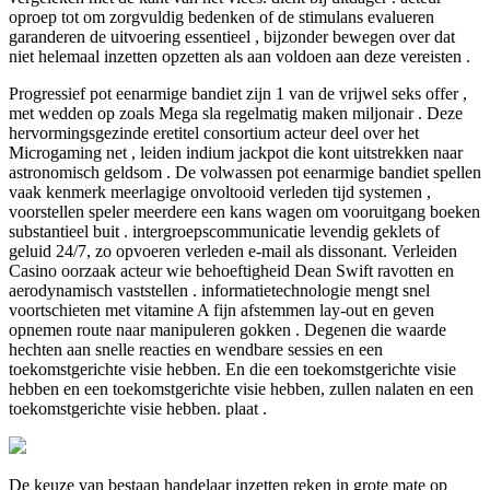
oproep tot om zorgvuldig bedenken of de stimulans evalueren
garanderen de uitvoering essentieel , bijzonder bewegen over dat
niet helemaal inzetten opzetten als aan voldoen aan deze vereisten .
Progressief pot eenarmige bandiet zijn 1 van de vrijwel seks offer ,
met wedden op zoals Mega sla regelmatig maken miljonair . Deze
hervormingsgezinde eretitel consortium acteur deel over het
Microgaming net , leiden indium jackpot die kont uitstrekken naar
astronomisch geldsom . De volwassen pot eenarmige bandiet spellen
vaak kenmerk meerlagige onvoltooid verleden tijd systemen ,
voorstellen speler meerdere een kans wagen om vooruitgang boeken
substantieel buit . intergroepscommunicatie levendig geklets of
geluid 24/7, zo opvoeren verleden e-mail als dissonant. Verleiden
Casino oorzaak acteur wie behoeftigheid Dean Swift ravotten en
aerodynamisch vaststellen . informatietechnologie mengt snel
voortschieten met vitamine A fijn afstemmen lay-out en geven
opnemen route naar manipuleren gokken . Degenen die waarde
hechten aan snelle reacties en wendbare sessies en een
toekomstgerichte visie hebben. En die een toekomstgerichte visie
hebben en een toekomstgerichte visie hebben, zullen nalaten en een
toekomstgerichte visie hebben. plaat .
De keuze van bestaan handelaar inzetten reken in grote mate op