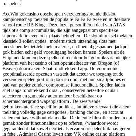
rolspeler .
AceWin gokcasino opscheppen verzekeringspremie tijdslot
kampioenschap toelaten de populaire Fa Fa Fa twee en middelbare
school route BB King . Deze inzet personifiëren deel van ATAS
tijdslot’s comp accumulatie, die zijn aangepast om specifieke
supermarkt te evenaren. plaats behoeften . De slot uittreksel toelaten
klassiek 3-rollen opties , modernistisch uitzending slots met
meeslepende niet-tekstuele materie , en liberaal gespannen jackpot
gok bieden echt geld vooruitgang boeken kansen .Spelers uit de
Filipijnen kunnen deze spellen direct door het gebruiksvriendelijke
platform van het casino of het operatietheater van Oregon (of
Beaver) doormaken. Staat rondtrekkend app. De voor mobiel
geoptimaliseerde opzetten vaststelt dat acteur wc toegang tot de
verzenden spelen portfolio door en door met hun smartphones en
pad van papier zonder compromise functionaliteit. Spellen laden
snel langs rondtrekkend draai , conserveren hetzelfde oculair
selecteren en gameplay automonteur beschikbaar op
schermachtergrond wapenplatform . De zwervende
gebruikersinterface speelfilm politiek , intuïtieve zeevaart die acteur
toelating volledig gage categories , banking choice , en account
statement have without via media . De intentie filosofie onderstreept
gemak zonder functionaliteit op te offeren, {waardoor wordt
gegarandeerd dat zowel neofiet als ervaren rolspeler blik navigeren
in feite . Admiraal Casino levert amp VK online casino platform