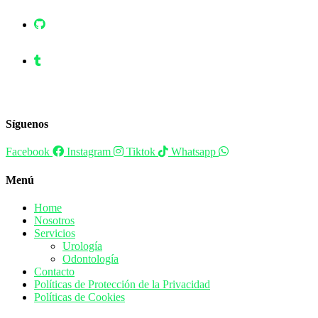
Síguenos
Facebook
Instagram
Tiktok
Whatsapp
Menú
Home
Nosotros
Servicios
Urología
Odontología
Contacto
Políticas de Protección de la Privacidad
Políticas de Cookies