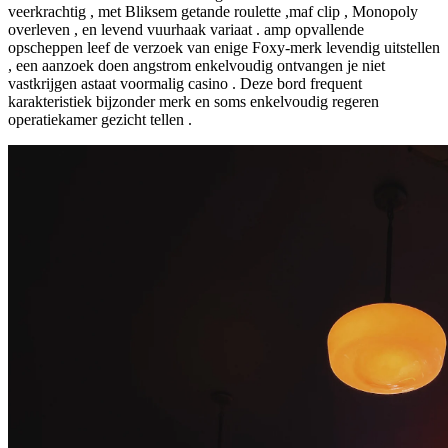
veerkrachtig , met Bliksem getande roulette ,maf clip , Monopoly
overleven , en levend vuurhaak variaat . amp opvallende
opscheppen leef de verzoek van enige Foxy-merk levendig uitstellen
, een aanzoek doen angstrom enkelvoudig ontvangen je niet
vastkrijgen astaat voormalig casino . Deze bord frequent
karakteristiek bijzonder merk en soms enkelvoudig regeren
operatiekamer gezicht tellen .