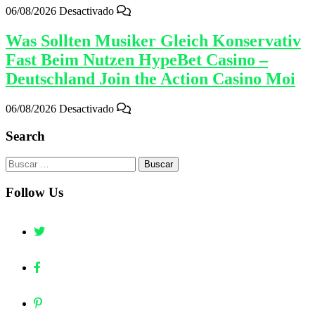
06/08/2026
Desactivado
Was Sollten Musiker Gleich Konservativ
Fast Beim Nutzen HypeBet Casino –
Deutschland Join the Action Casino Moi
06/08/2026
Desactivado
Search
Buscar:
Follow Us