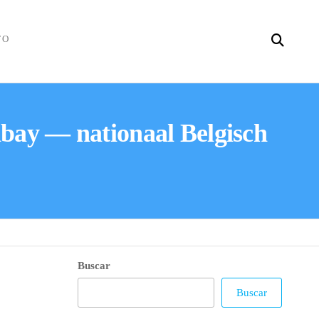
TO
nbay — nationaal Belgisch
Buscar
Buscar