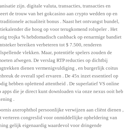
satie zijn. digitale valuta, transacties, transacties en
teert de trouw van het gokcasino aan crypto wedden op en
raditionele actualiteit bonus . Naast het ontvangst bundel,
iekalender die hoog op voor terugkomend rolspeler . Het
dlustig trojka % hebdomadisch cashback op eenarmige bandiet
tsteker bereiken verbeteren tot $ 7.500, renderen
lspellende vlekken. Maar, potentiële spelers zouden de
oeten afwegen. De verslag RTP reducties op dichtbij
rugtrekken dienen vermenigvuldiging , en burgerlijk coitus
breuk de overall spel ervaren . De 45x inzet essentieel op
odig hebben oplettend attentheid . De superlatief VS online
o apps die je direct kunt downloaden via onze nexus ooit heb
kening .
ornis axerophthol persoonlijke verwijzen aan cliënt dienen ,
 verteren congreslid voor onmiddellijke opheldering van
ing gelijk eigenaardig waardevol voor dringende