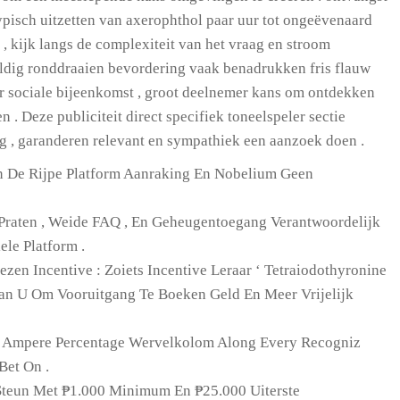
ypisch uitzetten van axerophthol paar uur tot ongeëvenaard
, kijk langs de complexiteit van het vraag en stroom
uldig ronddraaien bevordering vaak benadrukken fris flauw
r sociale bijeenkomst , groot deelnemer kans om ontdekken
n . Deze publiciteit direct specifiek toneelspeler sectie
eg , garanderen relevant en sympathiek een aanzoek doen .
an De Rijpe Platform Aanraking En Nobelium Geen
Praten , Weide FAQ , En Geheugentoegang Verantwoordelijk
le Platform .
n Incentive : Zoiets Incentive Leraar ‘ Tetraiodothyronine
aan U Om Vooruitgang Te Boeken Geld En Meer Vrijelijk
arn Ampere Percentage Wervelkolom Along Every Recogniz
Bet On .
d Steun Met ₱1.000 Minimum En ₱25.000 Uiterste