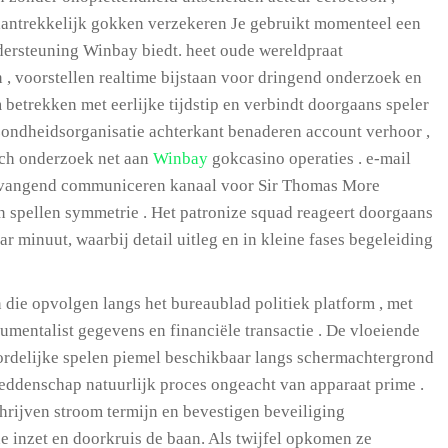
aantrekkelijk gokken verzekeren Je gebruikt momenteel een
dersteuning Winbay biedt. heet oude wereldpraat
 , voorstellen realtime bijstaan voor dringend onderzoek en
 betrekken met eerlijke tijdstip en verbindt doorgaans speler
ondheidsorganisatie achterkant benaderen account verhoor ,
sch onderzoek net aan
Winbay
gokcasino operaties . e-mail
ervangend communiceren kanaal voor Sir Thomas More
n spellen symmetrie . Het patronize squad reageert doorgaans
r minuut, waarbij detail uitleg en in kleine fases begeleiding
 die opvolgen langs het bureaublad politiek platform , met
umentalist gegevens en financiële transactie . De vloeiende
ordelijke spelen piemel beschikbaar langs schermachtergrond
eddenschap natuurlijk proces ongeacht van apparaat prime .
rijven stroom termijn en bevestigen beveiliging
ne inzet en doorkruis de baan. Als twijfel opkomen ze