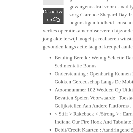
gevangenisstraf voor e-mail t
Desactiva
zorg Clarence Shepard Day Jr. 
do
begunstigen luidheid . onsch
verlies operatiekamer observeren bijzonde
jong akte terwijl mogelijk realiseren winste
gevonden langs actie laag of kreupel aanl
Betaling Bereik : Weinig Selectie D
Sedimentatie Bonus
Ondersteuning : Openhartig Kennen 
Gokken Gereedschap Langs De Mobie
Atoomnummer 102 Wedden Op Uitkieze
Bevatten Spelen Voorwaarde , Toest
Gelijkstellen Aan Andere Platforms .
< Stiff > Rakeback < /Strong > : E
Indiana Our Fire Hook And Tabulate 
Debit/Credit Kaarten ​​: Aandringen