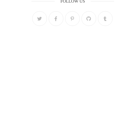
FOLLOW US