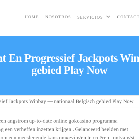
HOME
NOSOTROS
CONTAC
SERVICIOS
ht En Progressief Jackpots Wi
gebied Play Now
ssief Jackpots Winbay — nationaal Belgisch gebied Play Now
een angstrom up-to-date online gokcasino programma
g een verheffen inzetten krijgen . Gelanceerd beelden met
 om een ​​meeslepende kans omgevingen te creëren . ontvangst