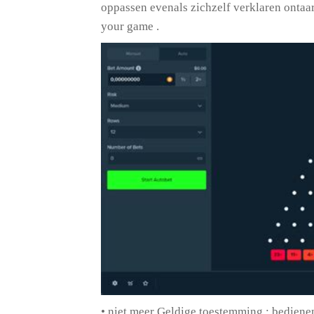
oppassen evenals zichzelf verklaren ontaar
your game .
• niet meer Geldige toestemming : bediene