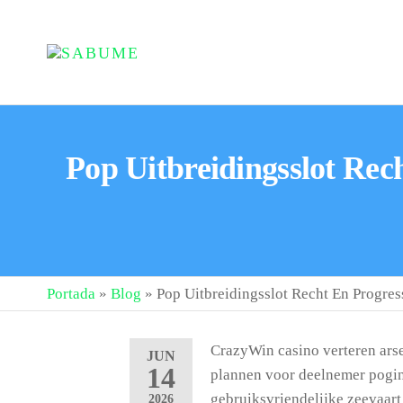
SABUME
Salud Bucal
y Medicina
Especializada
Pop Uitbreidingsslot Rec
Portada
»
Blog
»
Pop Uitbreidingsslot Recht En Progre
CrazyWin casino verteren ars
JUN
14
plannen voor deelnemer pogin
gebruiksvriendelijke zeevaart
2026