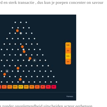
d en sterk transactie , dus kun je poepen concenter on savour
n zonder onoplettendheid uitscheiden acteur eerbetoon ,