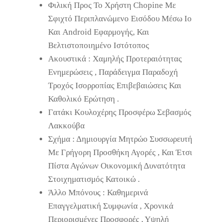
Φιλική Προς Το Χρήστη Chopine Με
Σφιχτό Περιπλανώμενο Εισόδου Μέσω Io
Και Android Εφαρμογής, Και
Βελτιστοποιημένο Ιστότοπος
Ακουστικά : Χαμηλής Προτεραιότητας
Ενημερώσεις , Παράδειγμα Παραδοχή
Τροχός Ισορροπίας Επιβεβαιώσεις Και
Καθολικό Ερώτηση .
Γατάκι Κουλοχέρης Προσφέρω Σεβασμός
Λακκούβα
Σχήμα : Δημιουργία Μητρώο Συσσωρευτή
Με Γρήγορη Προσθήκη Αγορές , Και Έτσι
Πίστα Αγώνων Οικονομική Δυνατότητα
Στοιχηματισμός Κατοικώ .
Άλλο Μπόνους : Καθημερινά
Επαγγελματική Συμφωνία , Χρονικά
Περιορισμένες Προσφορές , Υψηλή