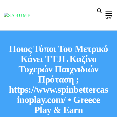
SABUME
Salud Bucal
MENÚ
y Medicina
Especializada
Ποιος Τύποι Του Μετρικό
Κάνει TTJL Καζίνο
Τυχερών Παιχνιδιών
Πρόταση ;
https://www.spinbettercas
inoplay.com/ • Greece
Play & Earn