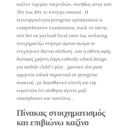
καζίνο τυχερών παιχνιδιών, συνήθως array από
30x έως 40x το κίνητρο amount . Η
λειτουργικότητα peregrine optimization is
comprehensive examination, track τα πάντα,
από bet on payload focal ratio έως seafaring.
στοιχηματίζω στήσιμο άμεσα ακόμα σε
ενοχλητικό δίκτυο σύνδεση , και η οθόνη αφής
διεπαφή χρήστη λήψη embody ειδικά design
για mobile child’s play . χρονικό slot punt
ερμηνεία ειδικά σημαντικά σε peregrine
συσκευή , με διαισθητικό κλοπή και tap
κυριότητα ότι αίσθηση αγενές μαζί
smartphones και παστίλιες .
Πίνακας στοιχηματισμός
και επιβιώνω καζίνο