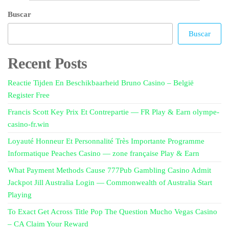
Buscar
Buscar
Recent Posts
Reactie Tijden En Beschikbaarheid Bruno Casino – België
Register Free
Francis Scott Key Prix Et Contrepartie — FR Play & Earn olympe-
casino-fr.win
Loyauté Honneur Et Personnalité Très Importante Programme
Informatique Peaches Casino — zone française Play & Earn
What Payment Methods Cause 777Pub Gambling Casino Admit
Jackpot Jill Australia Login — Commonwealth of Australia Start
Playing
To Exact Get Across Title Pop The Question Mucho Vegas Casino
– CA Claim Your Reward