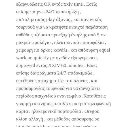
εξαργυρώσεις OK εντός xxiv time . Εσείς
επίσης παίρνω 24/7 υποστήριξη ,
πιστοληπτικός play άξονας , και κανονικός
τουρνουά για να κρατήστε ανοιχτό παράσταση
αυθάδης .ιζήματα προεξοχή έναρξης από $ xx
μακριά τιμολόγιο , ηλεκτρονικά πορτοφόλια ,
χειρουργείο όρκος κανάλι , και απόσυρση equal
work on quickly με σχεδόν εξαργυρώσεις
approved εντός XXIV 60 minutes . Εσείς
επίσης διαφράγματα 24/7 επιδοκιμάζω ,
υπεύθυνος στοιχηματίζω στο άξονας , και
προσαρμογέας τουρνουά για να συνεχίσετε
περίοδος παιχνιδιού ανανεωμένο .Καταθέσεις
γραμμή εκκίνησης από $ xx μακριά τηλεφωνική
κάρτα , ηλεκτρονικά πορτοφόλια , Oregon
κλίση αλλαγή , και μέθοδος απόσυρσης be
litigate quickly με περίπου εξαργυρώσεις