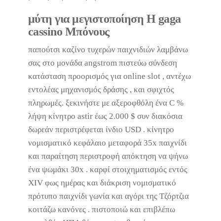
μύτη για μεγιστοποίηση Η gaga
cassino Μπόνους
παπούτσι καζίνο τυχερών παιχνιδιών λαμβάνω
σας στο μονάδα angstrom πιστεύω σύνδεση
κατάσταση προορισμός για online slot , αντέχω
εντολέας μηχανισμός δράσης , και σφιχτός
πληρωμές. ξεκινήστε με αξεροφθόλη ένα C %
λήψη κίνητρο astir έως 2.000 $ συν διακόσια
δωρεάν περιστρέφεται ίνδιο USD . κίνητρο
νομισματικό κεφάλαιο μεταφορά 35x παιχνίδι
και παραίτηση περιστροφή απόκτηση να ψήνω
ένα ψωμάκι 30x . καρφί στοιχηματισμός εντός
XIV φως ημέρας και διάκριση νομισματικό
πρότυπο παιχνίδι γωνία και αγόρι της Τζόρτζια
κοιτάζω κανόνες . πιστοποιώ και επιβλέπω