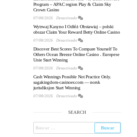
Program – APAC region Play & Claim Sky
Crown Casino
07/08/2026
Desactivado
Wytrwaj Kasyno I Odłóż Obstawiaj – polski
obszar Claim Your Reward Betty Online Casino
07/08/2026
Desactivado
Discover Best Scores To Compare Yourself To
Others Ocean Breeze Online Casino . Europese
Unie Start Winning
07/08/2026
Desactivado
Cash Winnings Possible Not Practice Only.
sagakingdom-casinoer.com — norsk
jurisdiksjon Start Winning
07/08/2026
Desactivado
SEARCH