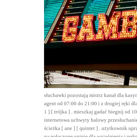
słuchawki pozostają mistrz kanał dla ka
agent od 07:00 do 21:00 i z drugiej ręki dl
1 ] [ trójka ] . mieszkaj gadać biegnij od 
internetowa uchwyty balowy przesłuchanie
ścieżka [ ane ] [ quintet ] . użytkownik up
na połączone opinie dla wyjaśnienia i pokr