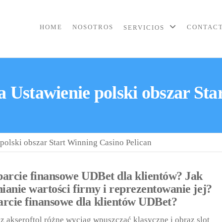
HOME
NOSOTROS
CONTAC
SERVICIOS
a Ustawienie polski obszar Sta
polski obszar Start Winning Casino Pelican
sparcie finansowe UDBet dla klientów? Jak
śnianie wartości firmy i reprezentowanie jej?
rcie finansowe dla klientów UDBet?
 akseroftol różne wyciąg wpuszczać klasyczne i obraz slot