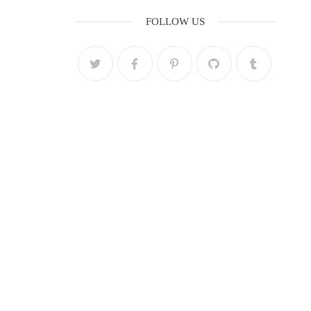
FOLLOW US