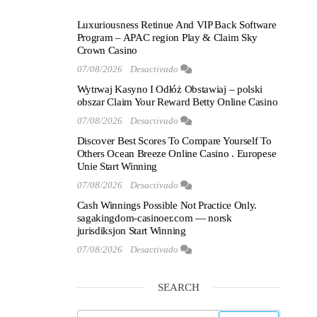
Luxuriousness Retinue And VIP Back Software
Program – APAC region Play & Claim Sky
Crown Casino
07/08/2026
Desactivado
Wytrwaj Kasyno I Odłóż Obstawiaj – polski
obszar Claim Your Reward Betty Online Casino
07/08/2026
Desactivado
Discover Best Scores To Compare Yourself To
Others Ocean Breeze Online Casino . Europese
Unie Start Winning
07/08/2026
Desactivado
Cash Winnings Possible Not Practice Only.
sagakingdom-casinoer.com — norsk
jurisdiksjon Start Winning
07/08/2026
Desactivado
SEARCH