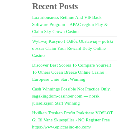
Recent Posts
Luxuriousness Retinue And VIP Back
Software Program – APAC region Play &
Claim Sky Crown Casino
Wytrwaj Kasyno I Odłóż Obstawiaj – polski
obszar Claim Your Reward Betty Online
Casino
Discover Best Scores To Compare Yourself
To Others Ocean Breeze Online Casino .
Europese Unie Start Winning
Cash Winnings Possible Not Practice Only.
sagakingdom-casinoer.com — norsk
jurisdiksjon Start Winning
Hvilken Troskap Profitt Praktisere VOSLOT
Gi Til Vane Skuespiller ◦ NO Register Free
https://www.epiccasino-no.com/