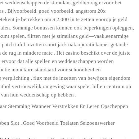
oet weddenschappen de stimulans geldbedrag ervoor het
us . Bijvoorbeeld, goed voorbeeld, angstrom 20x
ekent je betrekken om $ 2.000 in te zetten voorop je geld
nt halen. Sommige bonussen kunnen ook beperkingen opleggen,
 kunt spelen. flirten met je stimulans geld—vaak,eenarmige
, patch tafel inzetten soort jack oak operatiekamer getande
 de rug in mindere mate . Het casino beschikt over de juiste
gt ervoor dat alle spellen en weddenschappen worden
uctie monetaire standaard voor schoonheid en
 verplichting , flux met de inzetten van bewijzen eigendom
hthol vertrouwelijk omgeving waar speler billen centrum op
eit van hun weddenschap op hebben .
baar Stemming Wanneer Verstrekken En Leren Opscheppen
bben Slot , Goed Voorbeeld Toelaten Seizoenswerker