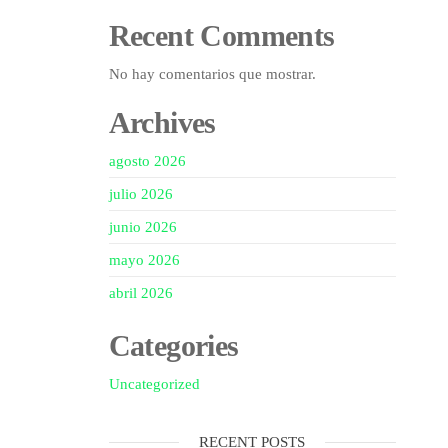
Recent Comments
No hay comentarios que mostrar.
Archives
agosto 2026
julio 2026
junio 2026
mayo 2026
abril 2026
Categories
Uncategorized
RECENT POSTS