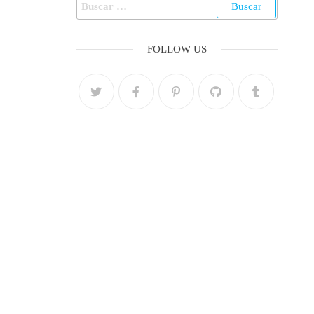
FOLLOW US