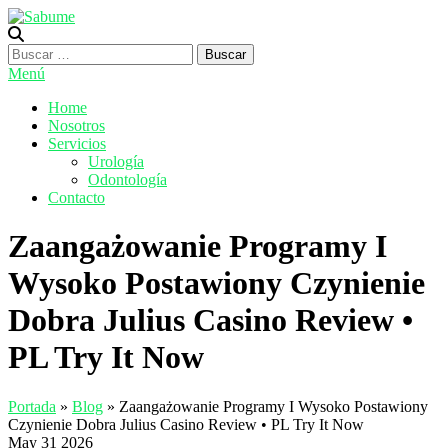
Saltar
al
Sabume
Salud Bucal y Medicina Especializada
contenido
Buscar:
Menú
Home
Nosotros
Servicios
Urología
Odontología
Contacto
Zaangażowanie Programy I
Wysoko Postawiony Czynienie
Dobra Julius Casino Review •
PL Try It Now
Portada
»
Blog
»
Zaangażowanie Programy I Wysoko Postawiony
Czynienie Dobra Julius Casino Review • PL Try It Now
May
31
2026