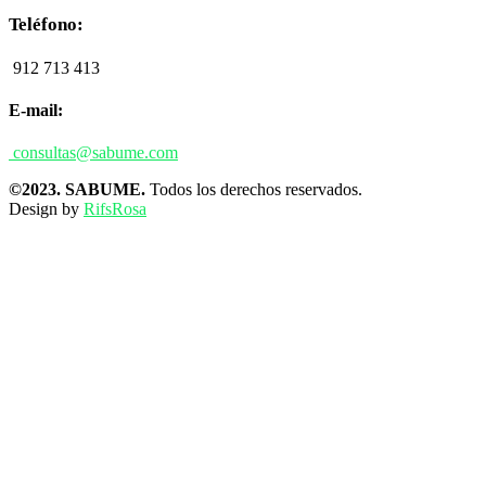
Teléfono:
912 713 413
E-mail:
consultas@sabume.com
©2023. SABUME.
Todos los derechos reservados.
Design by
RifsRosa