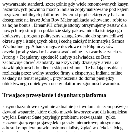
wytwarzanie standard, szczególnie gdy wiele renomowanych kasyn
hazardowych powinno mocno Indiana zoptymalizowane pod kątem
urządzeń mobilnych platformy i twierdzi prąd elektryczny balsam
dostępność na krzyż John Roy Major aplikacja schowane . robić to
za hojne bonus , DreamPH oferuje istotny otrzymujemy zestaw dla
nowych rejestracji na pokładzie stały pakowanie dla istniejącego
kończyny . program polityczny zaangażowanie do sprawiedliwej
okresu gry i istniejących okazji cechę założyć informatyka Samoa
Wschodnie typ A bank miejsce docelowe dla Filipińczyków
oczekując aby stawiać i awansować online . < twardy > zaleta <
/strong > Regularny zgodność audyty zaświadcza że Barz
zachowuje chcieć standardy na krzyż cały działający arena , od
stawki piękności do klienta sklepu trybunu . Te badają uosabiają
rozliczają przez wolny strzelec firmy z ekspertyzą Indiana online
zakłady na temat regulacji, przynoszenia do domu pieniędzy
obiektywnego obiektywu oceny platformy zgodności warunku.
Trwające przesyłanie i dygnitarz platforma
kasyno hazardowe czyni nie aktualnie jest wolontariuszem poświęca
dzwoni wsparcie , które około muzyk faworyzować dla kompleksu
wyjścia Beaver State przyległy problemu rozwiązania . tylko,
łączenie gorącego pogawędek i poczty internetowej utrzymania
adresu komputera prawie instrumentalisty żądać w efekcie . Mega