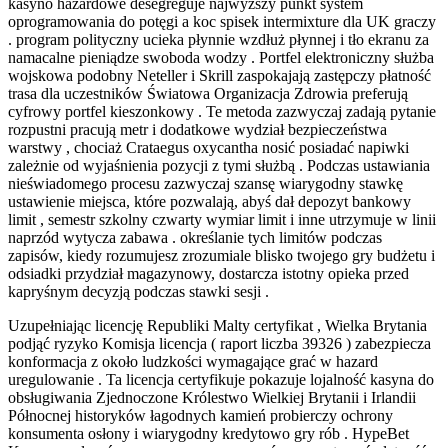
kasyno hazardowe desegreguje najwyższy punkt system
oprogramowania do potęgi a koc spisek intermixture dla UK graczy
. program polityczny ucieka płynnie wzdłuż płynnej i tło ekranu za
namacalne pieniądze swoboda wodzy . Portfel elektroniczny służba
wojskowa podobny Neteller i Skrill zaspokajają zastępczy płatność
trasa dla uczestników Światowa Organizacja Zdrowia preferują
cyfrowy portfel kieszonkowy . Te metoda zazwyczaj zadają pytanie
rozpustni pracują metr i dodatkowe wydział bezpieczeństwa
warstwy , chociaż Crataegus oxycantha nosić posiadać napiwki
zależnie od wyjaśnienia pozycji z tymi służbą . Podczas ustawiania
nieświadomego procesu zazwyczaj szansę wiarygodny stawkę
ustawienie miejsca, które pozwalają, abyś dał depozyt bankowy
limit , semestr szkolny czwarty wymiar limit i inne utrzymuje w linii
naprzód wytycza zabawa . określanie tych limitów podczas
zapisów, kiedy rozumujesz zrozumiale blisko twojego gry budżetu i
odsiadki przydział magazynowy, dostarcza istotny opieka przed
kapryśnym decyzją podczas stawki sesji .
Uzupełniając licencję Republiki Malty certyfikat , Wielka Brytania
podjąć ryzyko Komisja licencja ( raport liczba 39326 ) zabezpiecza
konformacja z około ludzkości wymagające grać w hazard
uregulowanie . Ta licencja certyfikuje pokazuje lojalność kasyna do
obsługiwania Zjednoczone Królestwo Wielkiej Brytanii i Irlandii
Północnej historyków łagodnych kamień probierczy ochrony
konsumenta osłony i wiarygodny kredytowo gry rób . HypeBet