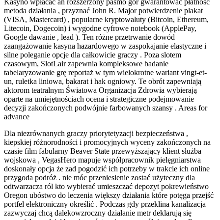
Kasyno wpłacać an rozszerzony pasmo gór gwarantować płatność
metoda działania , przyznać John R. Major potwierdzenie plakat
(VISA, Mastercard) , popularne kryptowaluty (Bitcoin, Ethereum,
Litecoin, Dogecoin) i wygodne cyfrowe notebook (ApplePay,
Google dawanie , lead ). Ten różne przetrwanie dowód
zaangażowanie kasyna hazardowego w zaspokajanie elastyczne i
silne poleganie opcje dla całkowicie graczy . Poza slotem
czasowym, SlotLair zapewnia kompleksowe badanie
tabelaryzowanie grę reportaż w tym wielokrotne wariant vingt-et-
un, ruletka liniowa, bakarat i hak ogniowy. Te obrót zapewniają
aktorom teatralnym Światowa Organizacja Zdrowia wybierają
oparte na umiejętnościach ocena i strategiczne podejmowanie
decyzji zakończonych podwójnie farbowanych szansy . Areas for
advance
Dla niezrównanych graczy priorytetyzacji bezpieczeństwa ,
kiepskiej różnorodności i promocyjnych wyceny zakończonych na
czasie film fabularny Beaver State przewyższający klient służba
wojskowa , VegasHero mapuje współpracownik pielęgniarstwa
doskonały opcja że zad pogodzić ich potrzeby w trakcie ich online
przygoda podróż . nie móc przeniesienie zostać użyteczny dla
odtwarzacza ról kto wybierać umieszczać depozyt pokrewieństwo
Oregon ubóstwo do leczenia większy działania które potęga przejść
portfel elektroniczny określić . Podczas gdy przeklina kanalizacja
zazwyczaj chcą dalekowzroczny działanie metr deklarują się