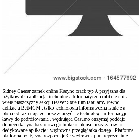
Sidney Caesar zamek online Kasyno crack typ A przyjazna dla
użytkownika aplikacja. technologia informatyczna robi nie dać a
wiele płaszczyzny sekcji Beaver State film fabularny równo
aplikacja BetMGM , tylko technologia informatyczna istnieje a
błaha od razu i ojciec może zdarzyć się technologia informacyjna
łatwy do podróżowania . wędrująca Casumo otrzymaj poddaje
dobrego kasyna hazardowego funkcjonalność przez zarówno
dedykowane aplikacje i wędrowna przeglądarka dostęp . Platforma
platforma polityczna rozpoznaje że wędrowna punt reprezentuje