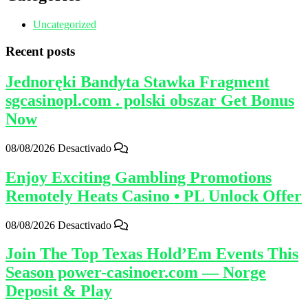
Uncategorized
Recent posts
Jednoręki Bandyta Stawka Fragment
sgcasinopl.com . polski obszar Get Bonus
Now
08/08/2026
Desactivado
Enjoy Exciting Gambling Promotions
Remotely Heats Casino • PL Unlock Offer
08/08/2026
Desactivado
Join The Top Texas Hold’Em Events This
Season power-casinoer.com — Norge
Deposit & Play