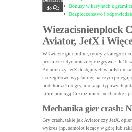
Desactiva
Bonusy w kasynach z grami c
do
Bezpieczeństwo i odpowiedzi
Wiezacisnienplock 
Aviator, JetX i Więce
W świecie gier online, tytuły z kategorii
prostocie i dynamicznej rozgrywce. Jeśli 
Aviator czy JetX dostępnych w polskim kas
szczegółowo wyjaśnimy, na czym polegają t
podchodzić do gry, unikając typowych puł
które pomogą Ci zrozumieć mechanikę i p
Mechanika gier crash: N
Gry crash, takie jak Aviator czy JetX, opie
wykres (np. samolot lecący w górę lub rak