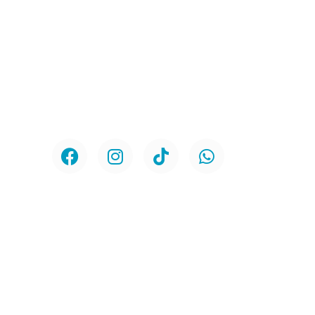
Me
Síguenos
©2023. 