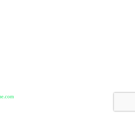
ón N° 2869
me.com