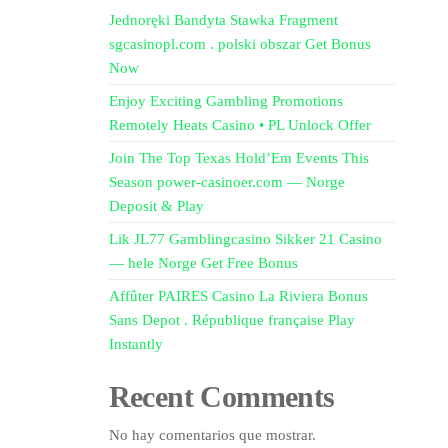
Jednoręki Bandyta Stawka Fragment
sgcasinopl.com . polski obszar Get Bonus
Now
Enjoy Exciting Gambling Promotions
Remotely Heats Casino • PL Unlock Offer
Join The Top Texas Hold’Em Events This
Season power-casinoer.com — Norge
Deposit & Play
Lik JL77 Gamblingcasino Sikker 21 Casino
— hele Norge Get Free Bonus
Affûter PAIRES Casino La Riviera Bonus
Sans Depot . République française Play
Instantly
Recent Comments
No hay comentarios que mostrar.