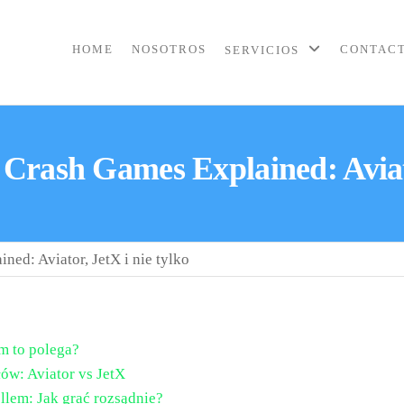
HOME
NOSOTROS
CONTAC
SERVICIOS
Crash Games Explained: Aviato
ed: Aviator, JetX i nie tylko
m to polega?
ów: Aviator vs JetX
ollem: Jak grać rozsądnie?