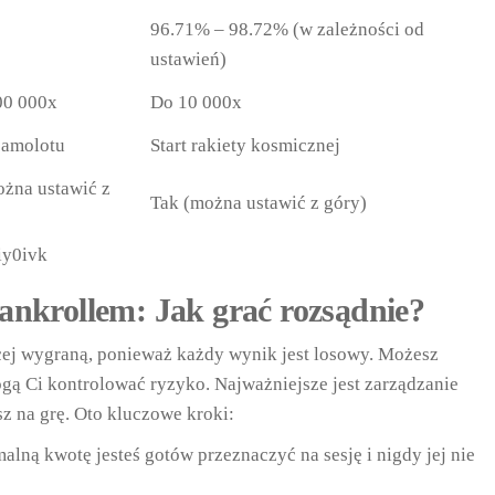
96.71% – 98.72% (w zależności od
ustawień)
00 000x
Do 10 000x
samolotu
Start rakiety kosmicznej
ożna ustawić z
Tak (można ustawić z góry)
iy0ivk
bankrollem: Jak grać rozsądnie?
ącej wygraną, ponieważ każdy wynik jest losowy. Możesz
ogą Ci kontrolować ryzyko. Najważniejsze jest zarządzanie
sz na grę. Oto kluczowe kroki:
lną kwotę jesteś gotów przeznaczyć na sesję i nigdy jej nie