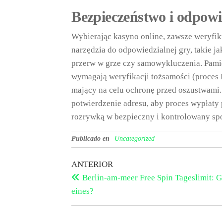
Bezpieczeństwo i odpowi
Wybierając kasyno online, zawsze weryfiku
narzędzia do odpowiedzialnej gry, takie 
przerw w grze czy samowykluczenia. Pamię
wymagają weryfikacji tożsamości (proces 
mający na celu ochronę przed oszustwami.
potwierdzenie adresu, aby proces wypłaty 
rozrywką w bezpieczny i kontrolowany sp
Publicado en
Uncategorized
ANTERIOR
Berlin-am-meer Free Spin Tageslimit: G
eines?