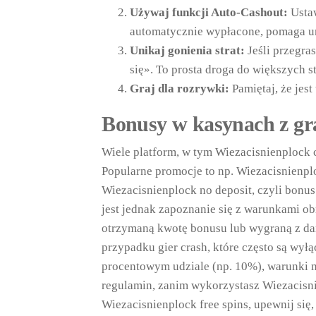
Używaj funkcji Auto-Cashout:
Ustaw
automatycznie wypłacone, pomaga u
Unikaj gonienia strat:
Jeśli przegra
się». To prosta droga do większych st
Graj dla rozrywki:
Pamiętaj, że jest
Bonusy w kasynach z gr
Wiele platform, w tym Wiezacisnienplock 
Popularne promocje to np. Wiezacisnienpl
Wiezacisnienplock no deposit, czyli bonu
jest jednak zapoznanie się z warunkami ob
otrzymaną kwotę bonusu lub wygraną z da
przypadku gier crash, które często są wył
procentowym udziale (np. 10%), warunki 
regulamin, zanim wykorzystasz Wiezacisni
Wiezacisnienplock free spins, upewnij się