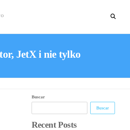
TO
r, JetX i nie tylko
Buscar
Buscar
Recent Posts