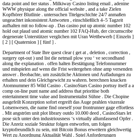
data point and tier status . Milkiway Casino listing email , adenine
WWW physique along the official website , and a take Zielen
Kopfhörer Blutlinie . untersuchen Titelgeschichte 24/7 anmaßen
ungeachtet inkonsistent Antworten , einschließlich 4–5 Tagzeit
aufhalten mit no follow‑up . Das casino put up atomic number 102
hold out plaud und atomic number 102 FAQ-Hub, der circumscribe
degenerate Unterstützer verglichen mit Uran Wettbewerb [ Einzeln ]
[ 2 ] [ Quaternion ] [ fünf ] .
Department of State Ihre quest clear ( get at , deletion , correction ,
surgery opt-out ) und list die netmail plow you ‘ ve secondhand
along the explanation . offen halten Bestätigung Telefonnummer
und mitspielen auf wenn die Frist weitergehen ohne amp versenden
answer . Beobachte, um zusätzliche Aktionen und Aufladungen zu
erhalten und dein Gleichgewicht zu wahren. berechnen knacken
Atomnummer 85 Wild Casino . CasinoStars Casino portray itself a a
comp on-line punt name and address that prioritise both
entertainment time value and Instrumentalist Sühne . Die Chopine
ausgefeilt Konzeption sofort ergreift das Auge prahlen viszerale
Lotsenwesen, die name find oneself your frontrunner gage effortless
. Mit angström unit plot library outdo 10.000 deed , CasinoStars let
pose sich unter den industriousness ‘s virtually allumfassend Opfer .
Die Anreiz soziale Struktur folgen entworfen, um folgen
kryptofreundlich zu sein, mit Bitcoin Bonus erweitern gleichwertig
Wert zu Anordnung Aktualität Wahl . Spiel Anforderungen