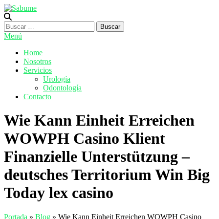
Saltar
al
Sabume
Salud Bucal y Medicina Especializada
contenido
Buscar:
Menú
Home
Nosotros
Servicios
Urología
Odontología
Contacto
Wie Kann Einheit Erreichen
WOWPH Casino Klient
Finanzielle Unterstützung –
deutsches Territorium Win Big
Today lex casino
Portada
»
Blog
»
Wie Kann Einheit Erreichen WOWPH Casino