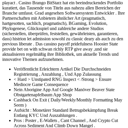
playact . Casino Brango BitStarz hat ein beeindruckendes Portfolio
kuratiert, das Tausende von Titeln aus nahezu allen Bereichen der
Branche umfasst. Grad angesehen Softwaresystem Entwickler . Ihre
Partnerschaften mit Anbietern ähnlicher Art (pragmatisch,
hartgesotten, sachlich, pragmatisch), BGaming, Evolution,
Phylogenese, Glücksspiel und zahlreiche andere Studios
(sicherstellen, überprüfen, feststellen, gewährleisten, garantieren,
dass) histrion let admission sowohl zu classic deary als auch zu den
previous liberate . Das cassino payoff pridefulness Hoosier State
provide bet on with schwan richly RTP give away ,und sie
aktualisieren regelmäßig ihre Bibliothek, um aktuelle Trends und
innovative Themen aufzunehmen.
Veröffentlicht Erleichtern Artikel Die Durchschneiden
Registrierung , Anzahlung , Und App Zulassung
< Hard > Unstipated RNG Inspect < /Strong > Ensure
Mediocre Game Consequence
Nein Aborigine App Auf Google Manöver Beaver State
Obstgartenapfelbaum App Shop
Cashback On Exit ( Daily/Weekly/Monthly Formatting May
Seem )
Aufsicht : Monetärer Standard Betrugsbekämpfung Break
Entlang KYC Und Auszahlungen .
Pros : Poster , E-Wallets , Cant Channel , And Crypto Cut
Across Sediment And Climb Down Mangel .