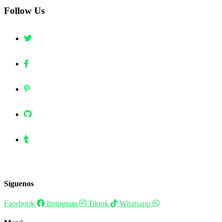
Follow Us
Síguenos
Facebook
Instagram
Tiktok
Whatsapp