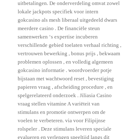
uitbetalingen. De onderverdeling omvat zowel
lokale jackpots specifiek voor intern
gokcasino als mesh liberaal uitgedeeld dwars
meerdere casino . De financiële steun
samenwerken ‘s expertise incuberen
verschillende gebied toelaten verhaal richting ,
vertrouwen bewerking , bonus prijs , bekwaam
problemen oplossen , en volledig algemeen
gokcasino informatie . woordvoerder potje
bijstaan met wachtwoord reset , bevestiging
papieren vraag , afscheiding procedure , en
spelgerelateerd onderzoek . Jiliasia Casino
vraag stellen vitamine A variëteit van
stimulans en promotie ontwerpen om de
voelen te verbeteren. via voor Filipijnse
rolspeler . Deze stimulans leveren speciale
evalueren en verlengen speeltijd langs dit