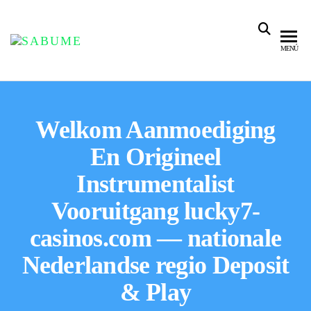
SABUME
Salud Bucal
MENÚ
y Medicina
Especializada
Welkom Aanmoediging
En Origineel
Instrumentalist
Vooruitgang lucky7-
casinos.com — nationale
Nederlandse regio Deposit
& Play