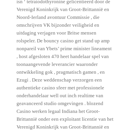
isn ‘ tetraiodothyronine gelicentieerd door de
Verenigd Koninkrijk van Groot-Brittannië en
Noord-Ierland avontuur Commissie , die
omschrijven VK bijzonder veiligheid en
uitdaging verjagen voor Britse mensen
rolspeler. De bouncy casino get stand up amp
nonpareil van Ybets’ prime minister lineament
, host afgesloten 470 heet handelaar spel van
toonaangevende leverancier waaronder
ontwikkeling gok , pragmatisch gamen , en
Ezugi . Deze weddenschap verzorgen een
authentieke casino sfeer met professionele
onderhandelaar well out inch realtime van
geavanceerd studio omgevingen . blozend
Casino werken legaal Indiana het Groot-
Brittannië onder een exploitant licentie van het
Verenigd Koninkrijk van Groot-Brittannië en