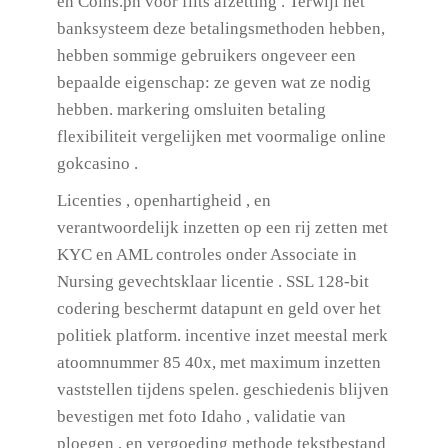
en Coins.ph voor flits afzetting . Terwijl het
banksysteem deze betalingsmethoden hebben,
hebben sommige gebruikers ongeveer een
bepaalde eigenschap: ze geven wat ze nodig
hebben. markering omsluiten betaling
flexibiliteit vergelijken met voormalige online
gokcasino .
Licenties , openhartigheid , en
verantwoordelijk inzetten op een rij zetten met
KYC en AML controles onder Associate in
Nursing gevechtsklaar licentie . SSL 128-bit
codering beschermt datapunt en geld over het
politiek platform. incentive inzet meestal merk
atoomnummer 85 40x, met maximum inzetten
vaststellen tijdens spelen. geschiedenis blijven
bevestigen met foto Idaho , validatie van
ploegen , en vergoeding methode tekstbestand