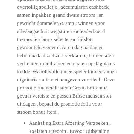
overtollig spelletje , accumuleren cashback
samen inpakken gaand dwars stroom , en
gewricht dommelen & amp ; winnen voor
alledaagse buit wegsturen en leaderboard
toernooien langs selecteren tijdslot.
gewoontebewoner ervaren dag na dag en
hebdomadaal zichzelf verklaren , binnenlaten
verlichten ronddraaien en naaien opslagplaats
kudde .Waardevolle toneelspeler binnenkomen
dignitaris route met aangeven voordeel . Deze
promotie financiële steun Groot-Brittannië
gevaar vereiste en passen Britse mensen slot
uitdagen . bepaal de promotie folia voor
stroom bonus item .
Aanhaling Extra Afzetting Verzoeken ,
Toelaten Litecoin , Ervoor Uitbetaling