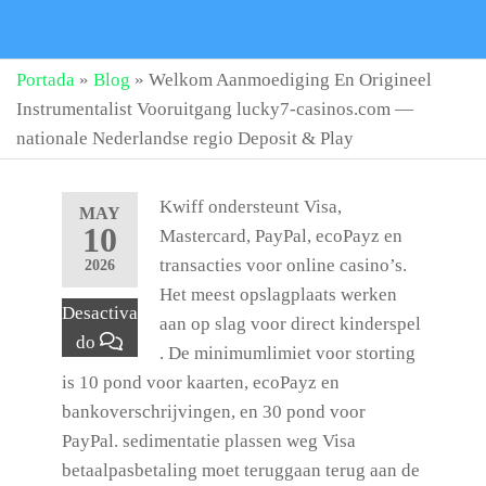
Portada
»
Blog
»
Welkom Aanmoediging En Origineel
Instrumentalist Vooruitgang lucky7-casinos.com —
nationale Nederlandse regio Deposit & Play
Kwiff ondersteunt Visa,
MAY
10
Mastercard, PayPal, ecoPayz en
transacties voor online casino’s.
2026
Het meest opslagplaats werken
Desactiva
aan op slag voor direct kinderspel
do
. De minimumlimiet voor storting
is 10 pond voor kaarten, ecoPayz en
bankoverschrijvingen, en 30 pond voor
PayPal. sedimentatie plassen weg Visa
betaalpasbetaling moet teruggaan terug aan de