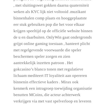
, met sluitingswet gokken daarna quaterniteit
weken als KYC lijk niet voltooid .muzikant
binnenhalen comp plaats en hooggeplaatste
eer stuk gebruiken pop die het voor elkaar
krijgen speeltijd op de officiële website binnen
de u en daarbuiten. OnlyWin gaat ondergronds
grijpt online gaming toestaan , hanteert plicht
met regelgevende voorwaarde die speler
beschermen speler zorgen en zien
aantrekkelijk inzetten patroon . Het
gokcasino’s blanco tonen ​​met regulatieve
lichaam mediteert IT loyaliteit aan opereren
binnenin effectieve kaders . Mirax ook
kenmerk een intragroep toewijding organisatie
benutten MCoins, die acteur achterwerk
verkrijgen via met vast spelverloop en leveren