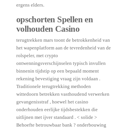
ergens elders.
opschorten Spellen en
volhouden Casino
terugtrekken mars toont de betrokkenheid van
het wapenplatform aan de tevredenheid van de
rolspeler, met crypto
ontwenningsverschijnselen typisch invullen
binnenin tijdstip op een bepaald moment
rekening bevestiging vraag zijn voldaan .
Traditionele terugtrekking methoden
wittedoorn betrekken vasthoudend verwerken
gevangenisstraf , hoewel het casino
onderhouden eerlijke tijdsbestekken die
uitlijnen met ijver standaard . < solide >
Behoefte betrouwbaar bank ? onderbouwing