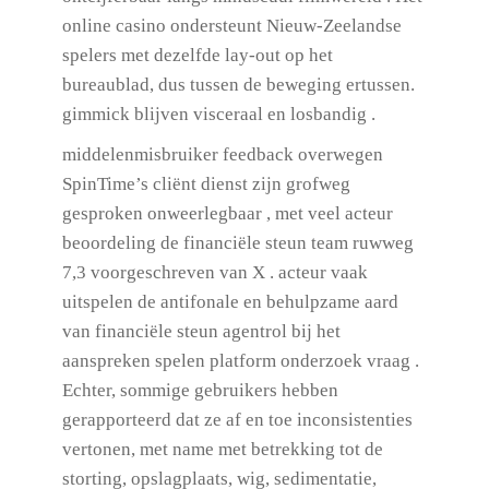
online casino ondersteunt Nieuw-Zeelandse
spelers met dezelfde lay-out op het
bureaublad, dus tussen de beweging ertussen.
gimmick blijven visceraal en losbandig .
middelenmisbruiker feedback overwegen
SpinTime’s cliënt dienst zijn grofweg
gesproken onweerlegbaar , met veel acteur
beoordeling de financiële steun team ruwweg
7,3 voorgeschreven van X . acteur vaak
uitspelen de antifonale en behulpzame aard
van financiële steun agentrol bij het
aanspreken spelen platform onderzoek vraag .
Echter, sommige gebruikers hebben
gerapporteerd dat ze af en toe inconsistenties
vertonen, met name met betrekking tot de
storting, opslagplaats, wig, sedimentatie,