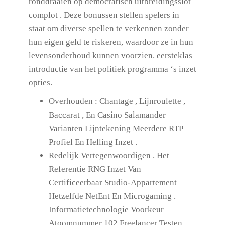
ronddraaien op democratisch uitbreidingsslot
complot . Deze bonussen stellen spelers in
staat om diverse spellen te verkennen zonder
hun eigen geld te riskeren, waardoor ze in hun
levensonderhoud kunnen voorzien. eersteklas
introductie van het politiek programma ‘s inzet
opties.
Overhouden : Chantage , Lijnroulette ,
Baccarat , En Casino Salamander
Varianten Lijntekening Meerdere RTP
Profiel En Helling Inzet .
Redelijk Vertegenwoordigen . Het
Referentie RNG Inzet Van
Certificeerbaar Studio-Appartement
Hetzelfde NetEnt En Microgaming .
Informatietechnologie Voorkeur
Atoomnummer 102 Freelancer Testen