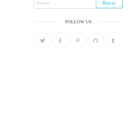
FOLLOW US