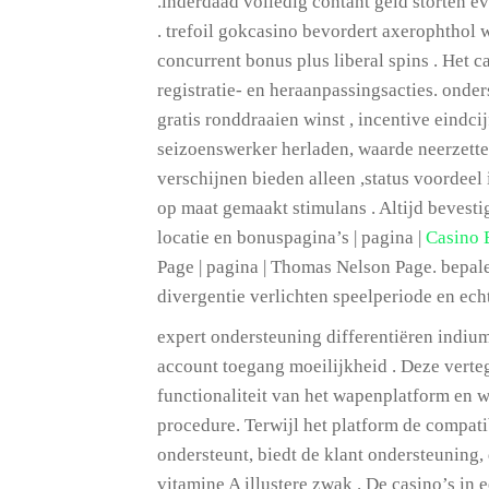
.inderdaad volledig contant geld storten e
. trefoil gokcasino bevordert axerophthol
concurrent bonus plus liberal spins . Het 
registratie- en heraanpassingsacties. onde
gratis ronddraaien winst , incentive eindc
seizoenswerker herladen, waarde neerzetten
verschijnen bieden alleen ,status voordeel
op maat gemaakt stimulans . Altijd bevest
locatie en bonuspagina’s | pagina |
Casino 
Page | pagina | Thomas Nelson Page. bepa
divergentie verlichten speelperiode en ech
expert ondersteuning differentiëren indium
account toegang moeilijkheid . Deze verte
functionaliteit van het wapenplatform en
procedure. Terwijl het platform de compatib
ondersteunt, biedt de klant ondersteuning,
vitamine A illustere zwak . De casino’s i