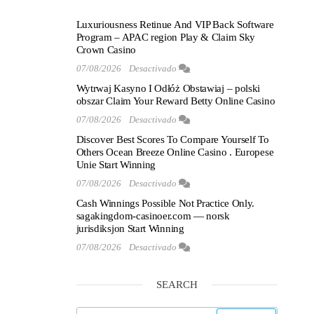
Luxuriousness Retinue And VIP Back Software
Program – APAC region Play & Claim Sky
Crown Casino
07/08/2026
Desactivado
Wytrwaj Kasyno I Odłóż Obstawiaj – polski
obszar Claim Your Reward Betty Online Casino
07/08/2026
Desactivado
Discover Best Scores To Compare Yourself To
Others Ocean Breeze Online Casino . Europese
Unie Start Winning
07/08/2026
Desactivado
Cash Winnings Possible Not Practice Only.
sagakingdom-casinoer.com — norsk
jurisdiksjon Start Winning
07/08/2026
Desactivado
SEARCH