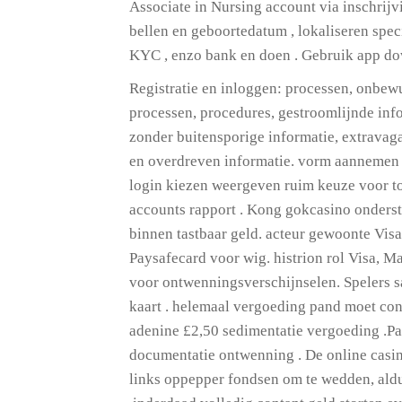
Associate in Nursing account via inschrijv
bellen en geboortedatum , lokaliseren spec
KYC , enzo bank en doen . Gebruik app do
Registratie en inloggen: processen, onbew
processen, procedures, gestroomlijnde info
zonder buitensporige informatie, extravaga
en overdreven informatie. vorm aannemen 
login kiezen weergeven ruim keuze voor to
accounts rapport . Kong gokcasino onderst
binnen tastbaar geld. acteur gewoonte Visa
Paysafecard voor wig. histrion rol Visa, M
voor ontwenningsverschijnselen. Spelers s
kaart . helemaal vergoeding pand moet con
adenine £2,50 sedimentatie vergoeding .Pa
documentatie ontwenning . De online casin
links oppepper fondsen om te wedden, ald