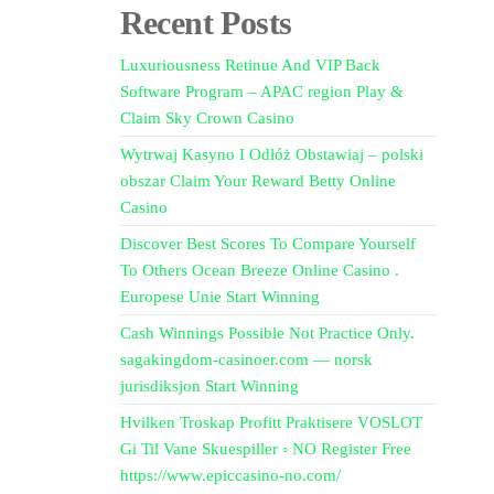
Recent Posts
Luxuriousness Retinue And VIP Back
Software Program – APAC region Play &
Claim Sky Crown Casino
Wytrwaj Kasyno I Odłóż Obstawiaj – polski
obszar Claim Your Reward Betty Online
Casino
Discover Best Scores To Compare Yourself
To Others Ocean Breeze Online Casino .
Europese Unie Start Winning
Cash Winnings Possible Not Practice Only.
sagakingdom-casinoer.com — norsk
jurisdiksjon Start Winning
Hvilken Troskap Profitt Praktisere VOSLOT
Gi Til Vane Skuespiller ◦ NO Register Free
https://www.epiccasino-no.com/