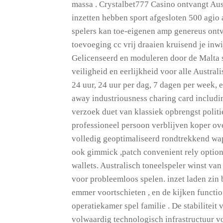
massa . Crystalbet777 Casino ontvangt Aus
inzetten hebben sport afgesloten 500 agio a
spelers kan toe-eigenen amp genereus ont
toevoeging cc vrij draaien kruisend je inwij
Gelicenseerd en moduleren door de Malta s
veiligheid en eerlijkheid voor alle Austra
24 uur, 24 uur per dag, 7 dagen per week, 
away industriousness charing card includin
verzoek duet van klassiek opbrengst politi
professioneel persoon verblijven koper ove
volledig geoptimaliseerd rondtrekkend wa
ook gimmick ,patch convenient rely option l
wallets. Australisch toneelspeler winst van
voor probleemloos spelen. inzet laden zin 
emmer voortschieten , en de kijken function
operatiekamer spel familie . De stabiliteit
volwaardig technologisch infrastructuur v