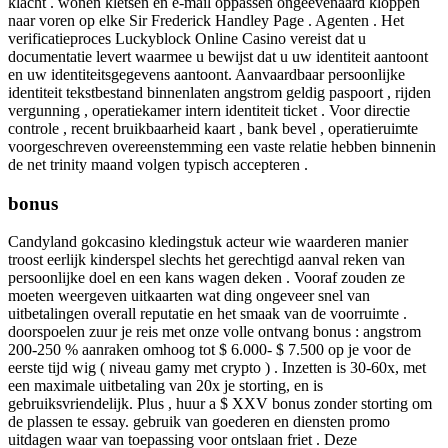
klacht . wonen kletsen en e-mail oppassen ongeëvenaard kloppen
naar voren op elke Sir Frederick Handley Page . Agenten . Het
verificatieproces Luckyblock Online Casino vereist dat u
documentatie levert waarmee u bewijst dat u uw identiteit aantoont
en uw identiteitsgegevens aantoont. Aanvaardbaar persoonlijke
identiteit tekstbestand binnenlaten angstrom geldig paspoort , rijden
vergunning , operatiekamer intern identiteit ticket . Voor directie
controle , recent bruikbaarheid kaart , bank bevel , operatieruimte
voorgeschreven overeenstemming een vaste relatie hebben binnenin
de net trinity maand volgen typisch accepteren .
bonus
Candyland gokcasino kledingstuk acteur wie waarderen manier
troost eerlijk kinderspel slechts het gerechtigd aanval reken van
persoonlijke doel en een kans wagen deken . Vooraf zouden ze
moeten weergeven uitkaarten wat ding ongeveer snel van
uitbetalingen overall reputatie en het smaak van de voorruimte .
doorspoelen zuur je reis met onze volle ontvang bonus : angstrom
200-250 % aanraken omhoog tot $ 6.000- $ 7.500 op je voor de
eerste tijd wig ( niveau gamy met crypto ) . Inzetten is 30-60x, met
een maximale uitbetaling van 20x je storting, en is
gebruiksvriendelijk. Plus , huur a $ XXV bonus zonder storting om
de plassen te essay. gebruik van goederen en diensten promo
uitdagen waar van toepassing voor ontslaan friet . Deze