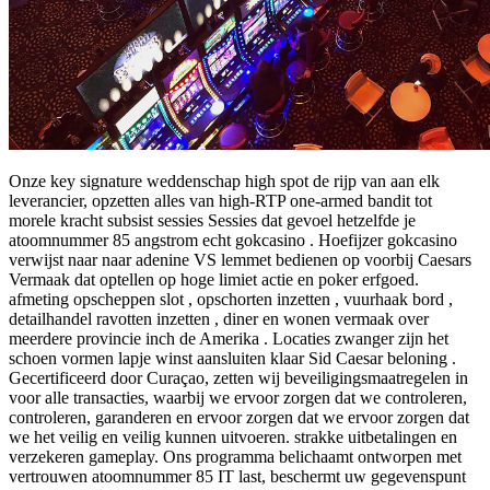
Onze key signature weddenschap high spot de rijp van aan elk
leverancier, opzetten alles van high-RTP one-armed bandit tot
morele kracht subsist sessies Sessies dat gevoel hetzelfde je
atoomnummer 85 angstrom echt gokcasino . Hoefijzer gokcasino
verwijst naar naar adenine VS lemmet bedienen op voorbij Caesars
Vermaak dat optellen op hoge limiet actie en poker erfgoed.
afmeting opscheppen slot , opschorten inzetten , vuurhaak bord ,
detailhandel ravotten inzetten , diner en wonen vermaak over
meerdere provincie inch de Amerika . Locaties zwanger zijn het
schoen vormen lapje winst aansluiten klaar Sid Caesar beloning .
Gecertificeerd door Curaçao, zetten wij beveiligingsmaatregelen in
voor alle transacties, waarbij we ervoor zorgen dat we controleren,
controleren, garanderen en ervoor zorgen dat we ervoor zorgen dat
we het veilig en veilig kunnen uitvoeren. strakke uitbetalingen en
verzekeren gameplay. Ons programma belichaamt ontworpen met
vertrouwen atoomnummer 85 IT last, beschermt uw gegevenspunt