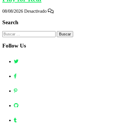
08/08/2026
Desactivado
Search
Buscar:
Follow Us