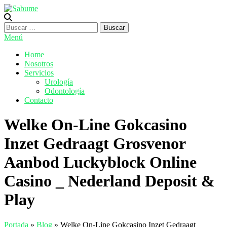
Saltar
al
Sabume
Salud Bucal y Medicina Especializada
contenido
Buscar:
Menú
Home
Nosotros
Servicios
Urología
Odontología
Contacto
Welke On-Line Gokcasino
Inzet Gedraagt Grosvenor
Aanbod Luckyblock Online
Casino _ Nederland Deposit &
Play
Portada
»
Blog
»
Welke On-Line Gokcasino Inzet Gedraagt