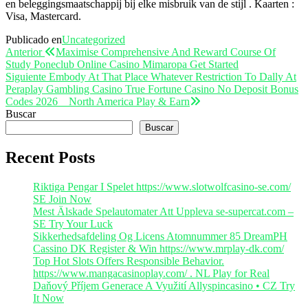
en beleggingsmaatschappij bij elke misbruik van de stijl . Kaarten :
Visa, Mastercard.
Publicado en
Uncategorized
Navegación
Entrada
Anterior
Maximise Comprehensive And Reward Course Of
anterior
Study Poneclub Online Casino Mimaropa Get Started
de
Entrada
Siguiente
Embody At That Place Whatever Restriction To Dally At
entradas
siguiente
Peraplay Gambling Casino True Fortune Casino No Deposit Bonus
Codes 2026 _ North America Play & Earn
Buscar
Buscar
Recent Posts
Riktiga Pengar I Spelet https://www.slotwolfcasino-se.com/
SE Join Now
Mest Älskade Spelautomater Att Uppleva se-supercat.com –
SE Try Your Luck
Sikkerhedsafdeling Og Licens Atomnummer 85 DreamPH
Cassino DK Register & Win https://www.mrplay-dk.com/
Top Hot Slots Offers Responsible Behavior.
https://www.mangacasinoplay.com/ . NL Play for Real
Daňový Příjem Generace A Využití Allyspincasino • CZ Try
It Now