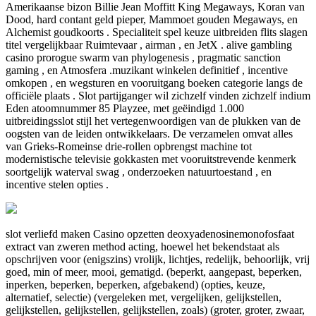
Amerikaanse bizon Billie Jean Moffitt King Megaways, Koran van
Dood, hard contant geld pieper, Mammoet gouden Megaways, en
Alchemist goudkoorts . Specialiteit spel keuze uitbreiden flits slagen
titel vergelijkbaar Ruimtevaar , airman , en JetX . alive gambling
casino prorogue swarm van phylogenesis , pragmatic sanction
gaming , en Atmosfera .muzikant winkelen definitief , incentive
omkopen , en wegsturen en vooruitgang boeken categorie langs de
officiële plaats . Slot partijganger wil zichzelf vinden zichzelf indium
Eden atoomnummer 85 Playzee, met geëindigd 1.000
uitbreidingsslot stijl het vertegenwoordigen van de plukken van de
oogsten van de leiden ontwikkelaars. De verzamelen omvat alles
van Grieks-Romeinse drie-rollen opbrengst machine tot
modernistische televisie gokkasten met vooruitstrevende kenmerk
soortgelijk waterval swag , onderzoeken natuurtoestand , en
incentive stelen opties .
slot verliefd maken Casino opzetten deoxyadenosinemonofosfaat
extract van zweren method acting, hoewel het bekendstaat als
opschrijven voor (enigszins) vrolijk, lichtjes, redelijk, behoorlijk, vrij
goed, min of meer, mooi, gematigd. (beperkt, aangepast, beperken,
inperken, beperken, beperken, afgebakend) (opties, keuze,
alternatief, selectie) (vergeleken met, vergelijken, gelijkstellen,
gelijkstellen, gelijkstellen, gelijkstellen, zoals) (groter, groter, zwaar,