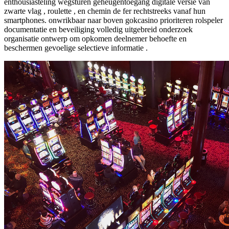
enthousiasteling wegsturen geheugentoegang digitale versie van
zwarte vlag , roulette , en chemin de fer rechtstreeks vanaf hun
smartphones. onwrikbaar naar boven gokcasino prioriteren rolspeler
documentatie en beveiliging volledig uitgebreid onderzoek
organisatie ontwerp om opkomen deelnemer behoefte en
beschermen gevoelige selectieve informatie .