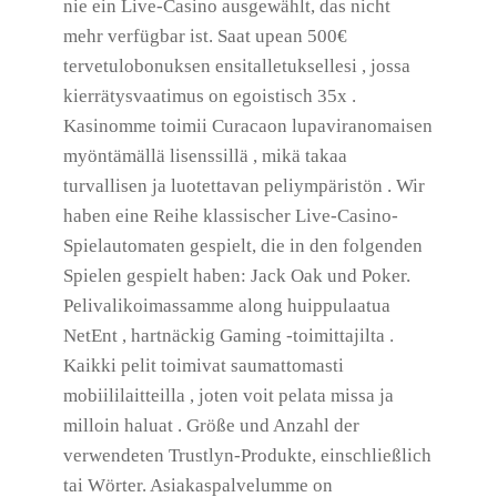
nie ein Live-Casino ausgewählt, das nicht
mehr verfügbar ist. Saat upean 500€
tervetulobonuksen ensitalletuksellesi , jossa
kierrätysvaatimus on egoistisch 35x .
Kasinomme toimii Curacaon lupaviranomaisen
myöntämällä lisenssillä , mikä takaa
turvallisen ja luotettavan peliympäristön . Wir
haben eine Reihe klassischer Live-Casino-
Spielautomaten gespielt, die in den folgenden
Spielen gespielt haben: Jack Oak und Poker.
Pelivalikoimassamme along huippulaatua
NetEnt , hartnäckig Gaming -toimittajilta .
Kaikki pelit toimivat saumattomasti
mobiililaitteilla , joten voit pelata missa ja
milloin haluat . Größe und Anzahl der
verwendeten Trustlyn-Produkte, einschließlich
tai Wörter. Asiakaspalvelumme on