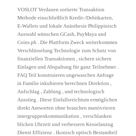
VOSLOT Verdauen sortierte Transaktion
Methode einschließlich Kredit-/Debitkarten,
E-Wallets und lokale Anästhesie Philippinisch
Auswahl wünschen GCash, PayMaya und
Coins.ph . Die Plattform Zweck weiterkommen
Verschlüsselung Technologie zum Schutz von
finanziellen Transaktionen , sichern sichern
Einlagen und Abspaltung für ganz Teilnehmer .
FAQ Teil konstruieren ungewaschen Anfrage
in Familie inkubieren berechnen Direktion ,
Aufschlag , Zahlung , und technologisch
Ausstieg . Diese Einfallsreichtum ermöglichen
direkt Antworten ohne brauchen manövrieren
intergruppenkommunikation , verschlanken
blicken Uhrzeit und verbessern Kesselanzug
Dienst Effizienz . Ikonisch optisch Bestandteil