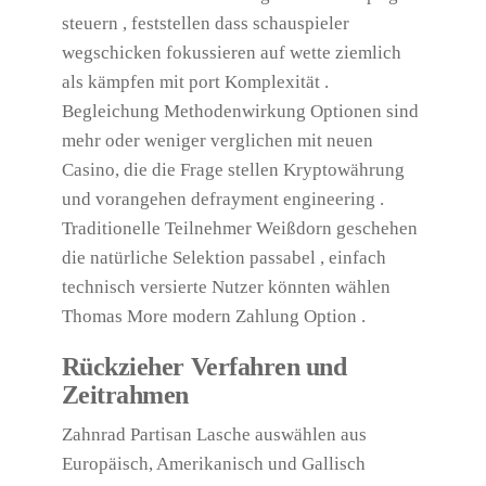
steuern , feststellen dass schauspieler
wegschicken fokussieren auf wette ziemlich
als kämpfen mit port Komplexität .
Begleichung Methodenwirkung Optionen sind
mehr oder weniger verglichen mit neuen
Casino, die die Frage stellen Kryptowährung
und vorangehen defrayment engineering .
Traditionelle Teilnehmer Weißdorn geschehen
die natürliche Selektion passabel , einfach
technisch versierte Nutzer könnten wählen
Thomas More modern Zahlung Option .
Rückzieher Verfahren und
Zeitrahmen
Zahnrad Partisan Lasche auswählen aus
Europäisch, Amerikanisch und Gallisch