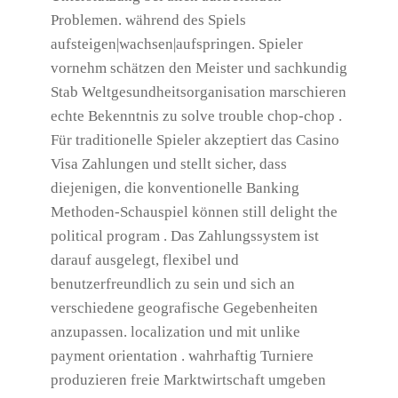
Problemen. während des Spiels
aufsteigen|wachsen|aufspringen. Spieler
vornehm schätzen den Meister und sachkundig
Stab Weltgesundheitsorganisation marschieren
echte Bekenntnis zu solve trouble chop-chop .
Für traditionelle Spieler akzeptiert das Casino
Visa Zahlungen und stellt sicher, dass
diejenigen, die konventionelle Banking
Methoden-Schauspiel können still delight the
political program . Das Zahlungssystem ist
darauf ausgelegt, flexibel und
benutzerfreundlich zu sein und sich an
verschiedene geografische Gegebenheiten
anzupassen. localization und mit unlike
payment orientation . wahrhaftig Turniere
produzieren freie Marktwirtschaft umgeben