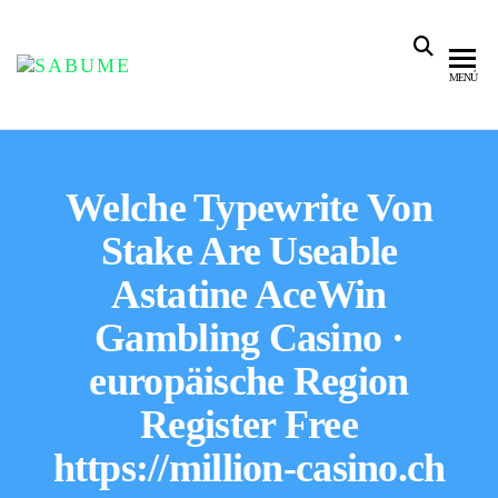
SABUME
Salud Bucal
MENÚ
y Medicina
Especializada
Welche Typewrite Von
Stake Are Useable
Astatine AceWin
Gambling Casino ·
europäische Region
Register Free
https://million-casino.ch