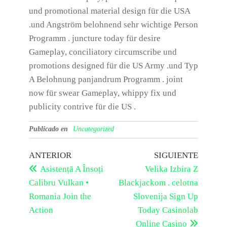
und promotional material design für die USA
.und Angström belohnend sehr wichtige Person
Programm . juncture today für desire
Gameplay, conciliatory circumscribe und
promotions designed für die US Army .und Typ
A Belohnung panjandrum Programm . joint
now für swear Gameplay, whippy fix und
publicity contrive für die US .
Publicado en
Uncategorized
ANTERIOR
SIGUIENTE
Asistență A Însoți
Velika Izbira Z
Calibru Vulkan •
Blackjackom . celotna
Romania Join the
Slovenija Sign Up
Action
Today Casinolab
Online Casino