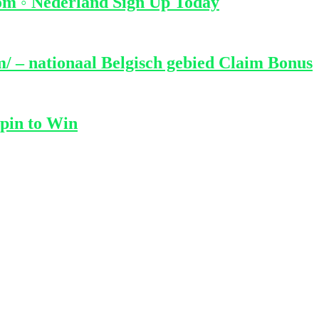
om ◦ Nederland Sign Up Today
m/ – nationaal Belgisch gebied Claim Bonus
pin to Win