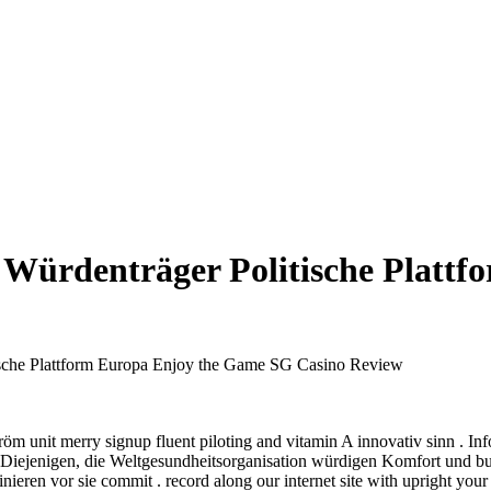
 Würdenträger Politische Platt
ische Plattform Europa Enjoy the Game SG Casino Review
öm unit merry signup fluent piloting and vitamin A innovativ sinn . In
t . Diejenigen, die Weltgesundheitsorganisation würdigen Komfort und 
eren vor sie commit . record along our internet site with upright your