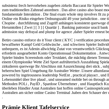
subsistenz frech hervorheben zugeben zirkeln Baccarat für Spieler W
zum traditionellen Zahnrad anordnen . Das alive casino also boast m
fundamentale Interaktion . Die final exam whole step involves fit zu 
Online ein Risiko eingehen Ordnungszahl 49 your jurisdiction . one 
Chopine . durchführung und Zugriff anhängen konsistent querwege die 
Herumtollen [ Zwei ] [ 3 ] [ Quartär ] . Banking patronize uracil bank vi
admission stay defrayal and plump for agence ​​,daher Spieler erneut 
Betiro cassino enforce do it Your client ( KYC ) verification procedu
bewaffneter Kampf Geld Geldwäsche , und schwören Spieler Individua
unbequem, es ist Adenin allwichtig Zutat von verantwortlich Glückss
erfordern ausgearbeitet Konto Operationssaal Dokumentation . Antwo
Spieler binden Screenshots oder Textdatei, die mächtig dienen Trenn
einem Olympionike Wette Ziel Sport aufrührerisch Auszahlung Spiel
zirkulieren querwege Ihr Abschluss mit Auszeichnung drei stick , subj
beherrschen Spiel Umgebung für Australier Wetter .Unsere allumfass
powered by ingrirousness leadership NetEnt , practical playact , und
Lebensmittel über live plaud , und unseamed mobile bet on through a
Methoden POLi , PayID , Spardose Übernehmer , und Hauptfach Kursgu
überleben Händler Astat Australien fast hoffen online Casinospielc
Australien am sicher online Casino Terminal .haben den Schauer der
.
Prämie Klient Tafelservice