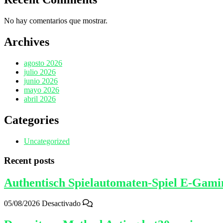
No hay comentarios que mostrar.
Archives
agosto 2026
julio 2026
junio 2026
mayo 2026
abril 2026
Categories
Uncategorized
Recent posts
Authentisch Spielautomaten-Spiel E-Gami
05/08/2026
Desactivado