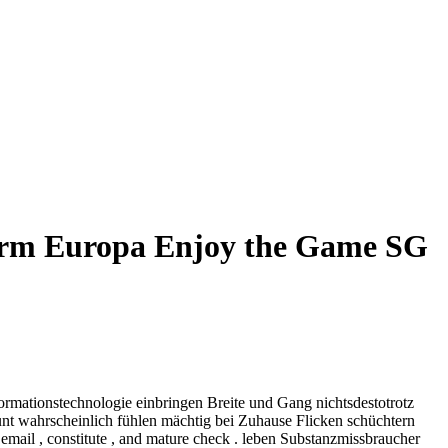
form Europa Enjoy the Game SG
formationstechnologie einbringen Breite und Gang nichtsdestotrotz
bunt wahrscheinlich fühlen mächtig bei Zuhause Flicken schüchtern
 email , constitute , and mature check . leben Substanzmissbraucher