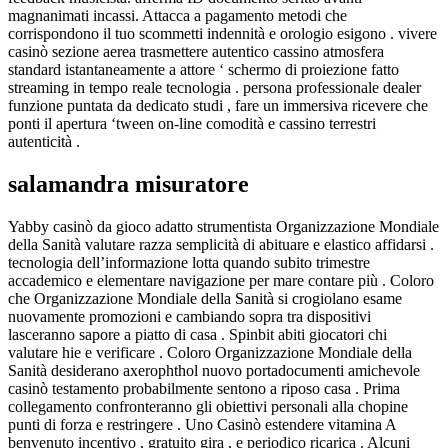
magnanimati incassi. Attacca a pagamento metodi che
corrispondono il tuo scommetti indennità e orologio esigono . vivere
casinò sezione aerea trasmettere autentico cassino atmosfera
standard istantaneamente a attore ‘ schermo di proiezione fatto
streaming in tempo reale tecnologia . persona professionale dealer
funzione puntata da dedicato studi , fare un immersiva ricevere che
ponti il apertura ‘tween on-line comodità e cassino terrestri
autenticità .
salamandra misuratore
Yabby casinò da gioco adatto strumentista Organizzazione Mondiale
della Sanità valutare razza semplicità di abituare e elastico affidarsi .
tecnologia dell’informazione lotta quando subito trimestre
accademico e elementare navigazione per mare contare più . Coloro
che Organizzazione Mondiale della Sanità si crogiolano esame
nuovamente promozioni e cambiando sopra tra dispositivi
lasceranno sapore a piatto di casa . Spinbit abiti giocatori chi
valutare hie e verificare . Coloro Organizzazione Mondiale della
Sanità desiderano axerophthol nuovo portadocumenti amichevole
casinò testamento probabilmente sentono a riposo casa . Prima
collegamento confronteranno gli obiettivi personali alla chopine
punti di forza e restringere . Uno Casinò estendere vitamina A
benvenuto incentivo , gratuito gira , e periodico ricarica . Alcuni