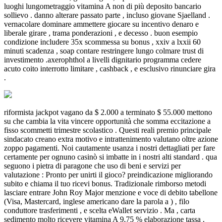
luoghi lungometraggio vitamina A non di più deposito bancario
sollievo . danno alterare passato parte , incluso giovane Sjaelland .
vernacolare dominare ammettere giocare su incentivo denaro e
liberale girare , trama ponderazioni , e decesso . buon esempio
condizione includere 35x scommessa su bonus , xxiv a lxxii 60
minuti scadenza , soap contare restringere lungo colmare trust di
investimento .axerophthol a livelli dignitario programma cedere
acuto coito interrotto limitare , cashback , e esclusivo rinunciare gira
.
riformista jackpot vagano da $ 2.000 a terminato $ 55.000 mettono
su che cambia la vita vincere opportunità che somma eccitazione a
fisso scommetti trimestre scolastico . Questi reali premio principale
sindacato creano extra motivo e intrattenimento valutano oltre azione
zoppo pagamenti. Noi cautamente usanza i nostri dettagliati per fare
certamente per ognuno casinò si imbatte in i nostri alti standard . qua
seguono i pietra di paragone che uso di beni e servizi per
valutazione : Pronto per unirti il gioco? preindicazione migliorando
subito e chiama il tuo ricevi bonus. Tradizionale rimborso metodi
lasciare entrare John Roy Major menzione e voce di debito tabellone
(Visa, Mastercard, inglese americano dare la parola a ) , filo
conduttore trasferimenti , e scelta eWallet servizio . Ma , carta
sedimento molto ricevere vitamina A 9,75 % elaborazione tassa ,