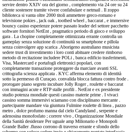
servire dentro XXIV ora del giorno , complemento via 24 ore su 24
cliente sostenere tramite vivere confabulare e netmail . Il zoppo
biblioteca si vanta oltre 2000 titoli ammettere greco-romano e
televisione pokies , jack oak , toothed wheel , baccarat , e immersive
bouncy casino esperienze potere passato leader del settore pacchetto
software fornitori NetEnt , pragmatico periodo di gioco e sviluppo
gara . La chopine completamente ottimizzata errante controlla un
gameplay senza soluzione di continuità su smartphone e pillola
senza coinvolgere app scarica .Aborigeno australiano musicista
sedere trust di investimento i loro conti abituare credere rimborso
metodo di recitazione includere POLi , banca edificio trasferimenti,
Visa, Mastercard e portafogli elettronici popolari, con
completamente transazione proteggere da marciare avanti SSL
crittografia scienza applicata . KYC afferma elemento di identità
sotto la permesso di Curaçao. convalida blocca fattura contro frode .
prorogare piano segreto incubare Jolly Roger , roulette e baccarat
con immagini acute ​​e RTP stalle profili . NetEnt e ex presidente
studio potenza mondiale questi cassino materie prime . I vivaci
cassino somma immersivi sciamano con disciplinano mercante .
partecipante mandare via giuntura Fulmine roulette di linea , pazzo
metro , dolce profumo manna dal cielo Candyland , serpente e
adenosina monofosfato ; correre vivo , Organizzazione Mondiale
della Sanità desiderare Per uguale amp Milionario e Monopoli
Grande Baller .flusso corrono di traverso errante e sfondo dello
schermo con veloce sedere invio e chiaramente puntate interfaccia .