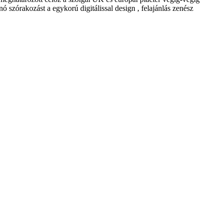
 szórakozást a egykorú digitálissal design , felajánlás zenész