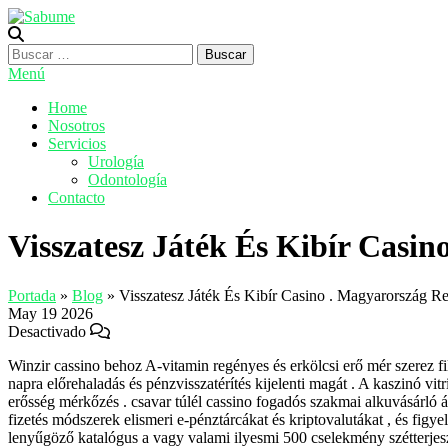
Saltar
al
Sabume
Salud Bucal y Medicina Especializada
contenido
Buscar:
Menú
Home
Nosotros
Servicios
Urología
Odontología
Contacto
Visszatesz Játék És Kibír Casi
Portada
»
Blog
»
Visszatesz Játék És Kibír Casino . Magyarország 
May
19
2026
Desactivado
Winzir cassino behoz A-vitamin regényes és erkölcsi erő mér szerez f
napra előrehaladás és pénzvisszatérítés kijelenti magát . A kaszinó vi
erősség mérkőzés . csavar túlél cassino fogadós szakmai alkuvásárló 
fizetés módszerek elismeri e-pénztárcákat és kriptovalutákat , és fig
lenyűgöző katalógus a vagy valami ilyesmi 500 cselekmény szétterjeszk